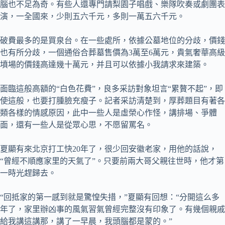
腦也不足為奇。有些人還專門請梨園子唱戲、樂隊吹奏或劇團表
演，一全國來，少則五六千元，多則一萬五六千元。
破費最多的是買泉台。在一些處所，依據公墓地位的分歧，價錢
也有所分歧，一個通俗合葬墓售價為3萬至6萬元，貴氣奢華高級
墳場的價錢高達幾十萬元，并且可以依據小我請求來建築。
面臨這般高額的“白色花費”，良多采訪對象坦言“累贅不起”，即
使這般，也要打腫臉充瘦子。記者采訪清楚到，厚葬題目有著各
類各樣的情感原因，此中一些人是虛榮心作怪，講排場、爭體
面，還有一些人是從眾心思，不愿留罵名。
夏顯有來北京打工快20年了，很少回安徽老家，用他的話說，
“曾經不順應家里的天氣了”。只要前兩大哥父親往世時，他才第
一時光趕歸去。
“回抵家的第一感到就是驚惶失措，”夏顯有回想：“分開這么多
年了，家里辦凶事的風氣習氣曾經完整沒有印象了。有幾個親戚
給我講這講那，講了一早晨，我頭腦都是蒙的。”