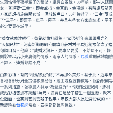
失落怙恃年夜半輩子的積儲。還有白叟說，30年前，鄉村人嫁閨
女，普通要“三金”，即金戒指、金耳飾、金項鏈，有時還盼望男
方家庭想措施給閨女辦一個城鎮戶口。30年曩昔了，“三金”釀成
了“三子”，即票子、車子、屋子，并且有些女方家庭請求，屋子
必定要買在城里。
“養女就像建銀行，養兒就像打饑荒。”談及近年來屢屢曝光的
“天價彩禮”，河南新鄉縣朗公廟鎮毛莊村村平易近楊振榮念了這
句順口溜。他說：“成婚太猖狂，要車又要房。不給還不可，輕
則影響以后小夫妻倆的情感、兩家人的關系，
包養
重則就地翻臉
不認人，連婚都結不成。”
由於彩禮，有的“村落戀愛”似乎不再那么美妙。基于此，近年來
各地各部分周全提倡移風易俗，經由過程宣揚教導、限額規則等
一系列措施，領導農人群眾“為愛減負”。“我們出臺規則，鄉村
成婚彩禮普通不跨越2萬元。這實在是給了蒼生一個臺階，既不
傷體面，也高興奮興籌辦了親事。年夜大都人長短常贊成的。”
新鄉縣委
包養網
常委、宣揚部部長周偉說。