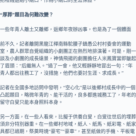
把禮錢退給小兩口，作為小兩口的生涯保證。
“厚葬”題目為何難改變？
一些年青人離土又離鄉，返鄉年夜辦凶事，也是為了一個體面
前不久，記者離開黑龍江樺南縣駝腰子鎮愚公村村委會的運動
室，農人群眾自覺組織的小劇團正在熱烈地排演著。可是，剛一
談及小劇團的成長遠景，神情飛揚的劇團擔任人米鳳寶當即皺起
了眉頭：“后繼無人。”過了一會，他又輕靜靜地冒出一句：“年
青人都出往務工了，沒措施，他們也要討生涯、求成長。”
記者在全國多地訪問中發明，“空心化”是以後鄉村成長中的一個
凸起題目，略微年青的、能干活的，良多都進城務工了，年老的
留守白叟只能本身照料本身。
另一方面，在一些人看來，比擬于供養白叟，白叟往世后的埋葬
須非分特別器重。在一些鄉村地域，紙人、紙馬、紙彩電、紙家
具都已過期，祭奠時燒“豪宅”“豪車”，甚至紙做的手機、平板電