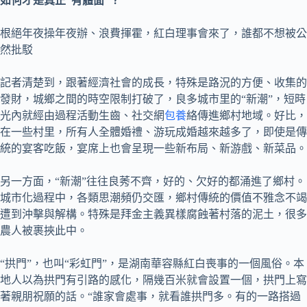
如何才是真正“有體面”？
根絕年夜操年夜辦、浪費揮霍，紅白理事會來了，誰都不想被公
然批駁
記者清楚到，跟著經濟社會的成長，特殊是路況的方便、收集的
發財，城鄉之間的時空限制打破了，良多城市里的“新潮”，短時
光內就經由過程活動生齒、社交網
包養
絡傳進鄉村地域。好比，
在一些村里，所有人全體婚禮、游玩成婚越來越多了，即使是傳
統的宴客吃飯，宴席上也會呈現一些新布局、新游戲、新菜品。
另一方面，“新潮”往往良莠不齊，好的、欠好的都涌進了鄉村。
城市化過程中，各類思潮頻仍交匯，鄉村傳統的價值不雅念不竭
遭到沖擊與解構。特殊是拜金主義異樣腐蝕著村落的泥土，很多
農人被裹挾此中。
“拱門”，也叫“彩虹門”，是湖南華容縣紅白喪事的一個風俗。本
地人以為拱門有引路的感化，隔幾百米就會設置一個，拱門上寫
著親朋祝願的話。“誰家會處事，就看誰拱門多。有的一路搭過