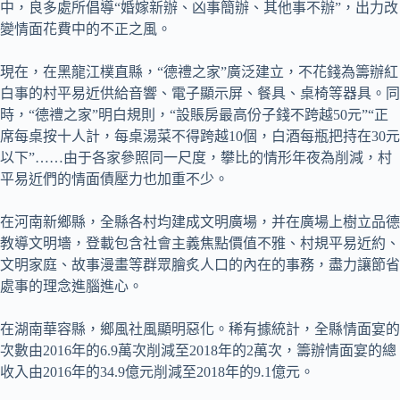
中，良多處所倡導“婚嫁新辦、凶事簡辦、其他事不辦”，出力改
變情面花費中的不正之風。
現在，在黑龍江樸直縣，“德禮之家”廣泛建立，不花錢為籌辦紅
白事的村平易近供給音響、電子顯示屏、餐具、桌椅等器具。同
時，“德禮之家”明白規則，“設賬房最高份子錢不跨越50元”“正
席每桌按十人計，每桌湯菜不得跨越10個，白酒每瓶把持在30元
以下”……由于各家參照同一尺度，攀比的情形年夜為削減，村
平易近們的情面債壓力也加重不少。
在河南新鄉縣，全縣各村均建成文明廣場，并在廣場上樹立品德
教導文明墻，登載包含社會主義焦點價值不雅、村規平易近約、
文明家庭、故事漫畫等群眾膾炙人口的內在的事務，盡力讓節省
處事的理念進腦進心。
在湖南華容縣，鄉風社風顯明惡化。稀有據統計，全縣情面宴的
次數由2016年的6.9萬次削減至2018年的2萬次，籌辦情面宴的總
收入由2016年的34.9億元削減至2018年的9.1億元。