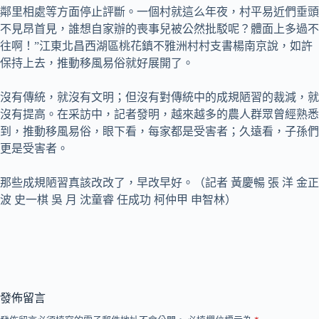
鄰里相處等方面停止評斷。一個村就這么年夜，村平易近們垂頭
不見昂首見，誰想自家辦的喪事兒被公然批駁呢？體面上多過不
往啊！”江東北昌西湖區桃花鎮不雅洲村村支書楊南京說，如許
保持上去，推動移風易俗就好展開了。
沒有傳統，就沒有文明；但沒有對傳統中的成規陋習的裁減，就
沒有提高。在采訪中，記者發明，越來越多的農人群眾曾經熟悉
到，推動移風易俗，眼下看，每家都是受害者；久遠看，子孫們
更是受害者。
那些成規陋習真該改改了，早改早好。（記者 黃慶暢 張 洋 金正
波 史一棋 吳 月 沈童睿 任成功 柯仲甲 申智林）
發佈留言