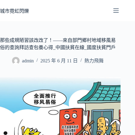
跳
至
城市霓虹閃爍
主
要
內
容
那些成規陋習該改改了！——來自部門鄉村地域移風易
俗的查詢拜訪查包養心得_中國扶貧在線_國度扶貧門戶
admin
2025 年 6 月 11 日
熱力飛舞