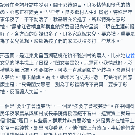
記者在查詢拜訪中發明，關于彩禮題目，良多怙恃和後代的熟
悉、心態正在變更。“早些年，良多鄉村人生涯貧窮，特殊是年
事年夜了，干不動活了，就基礎充公進了，所以特殊在意彩
禮。”黑龍江省樸直縣樸直鎮黨委書記高守星說：“現在生涯前提
好了，各方面的保證也多了，良多家庭嫁女兒、要彩禮，重要是
為了女兒著想，盼望為孩子們的家庭扶植多打一些基本。”
邢玉蘭，是江東北昌西湖區桃花鎮不雅洲村的農人，比來她
包養
女兒的親事提上了日程。“閨女老是說，只需兩小我情感好，彩
禮幾多無所謂，不要都行。可我一直感到如許分歧適，會遭村里
人笑話。”邢玉蘭說。為此，她常常向丈夫埋怨，可獲得的回應
版主是：“只需閨女愿意，別為了彩禮鬧得不高興，要多了彩
禮，反而讓人笑話。”
一個是“要少了會遭笑話”，一個是“多要了會被笑話”。在中國國
民年夜學農業與鄉村成長學院傳授溫鐵軍看來，這實質上就是一
個“臉面”題目。有些農人群眾并非真要彩禮，只是男方在禮單上
多寫一點錢數，鄉里同鄉看見了，他們臉上有體面。事后他們會