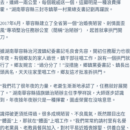
去，連綿一兩公里，每個親戚送一個，這顯明是一種浪費揮
霍。”湖南華容縣三封寺鎮華一村黨總支書記劉再躍說。
2017年6月，華容縣建立了全省第一個“治婚喪陋習、剎情面歪
風”專項整治任務辦公室（簡稱“治陋辦”），起首就拿拱門開
刀。
據湖南華容縣治河渡鎮紀委書記毛良會先容，開初任務壓力也很
年夜。有個鄉友的家人過世，鎮干部往唱工作，說有一個拱門就
行了。鄉友婉言：“過分分了！”沒措施，鄉鎮黨委書記、鎮長出
頭具名，天天往家里唱工作，鄉友這才批准拆拱門。
“我們花了很年夜的力量，老蒼生漸漸地承認了，任務就好展開
了。” 湖南華容縣插旗鎮治陋辦主任李學祥說，大師逐步認識
到，年夜操年夜辦只是一種揮霍，圖虛榮實在沒啥意思。
識得破更須抵得過。很多成規陋習、不良風氣，既然題目出在
“體面”上，那就在“體面”上唱工作。“我們常常約請村里有名譽
的老黨員、老教員餐與加入，對村平易近婚喪嫁娶、供養白叟、