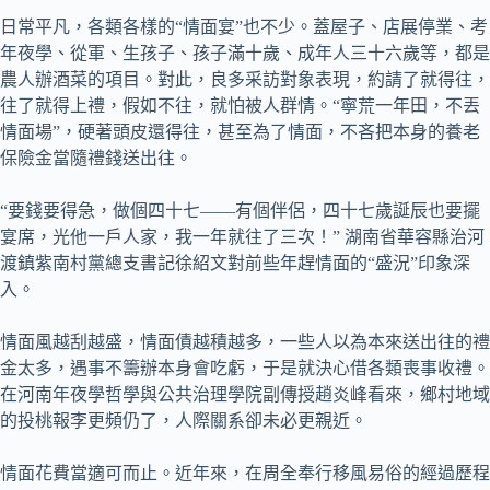
日常平凡，各類各樣的“情面宴”也不少。蓋屋子、店展停業、考
年夜學、從軍、生孩子、孩子滿十歲、成年人三十六歲等，都是
農人辦酒菜的項目。對此，良多采訪對象表現，約請了就得往，
往了就得上禮，假如不往，就怕被人群情。“寧荒一年田，不丟
情面場”，硬著頭皮還得往，甚至為了情面，不吝把本身的養老
保險金當隨禮錢送出往。
“要錢要得急，做個四十七——有個伴侶，四十七歲誕辰也要擺
宴席，光他一戶人家，我一年就往了三次！” 湖南省華容縣治河
渡鎮紫南村黨總支書記徐紹文對前些年趕情面的“盛況”印象深
入。
情面風越刮越盛，情面債越積越多，一些人以為本來送出往的禮
金太多，遇事不籌辦本身會吃虧，于是就決心借各類喪事收禮。
在河南年夜學哲學與公共治理學院副傳授趙炎峰看來，鄉村地域
的投桃報李更頻仍了，人際關系卻未必更親近。
情面花費當適可而止。近年來，在周全奉行移風易俗的經過歷程