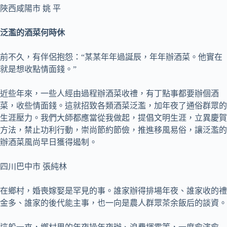
陜西咸陽市 姚 平
泛濫的酒菜何時休
前不久，有伴侶抱怨：“某某年年過誕辰，年年辦酒菜。他實在
就是想收點情面錢。”
近些年來，一些人經由過程辦酒菜收禮，有丁點事都要辦個酒
菜，收些情面錢。這就招致各類酒菜泛濫，加年夜了通俗群眾的
生涯壓力。我們大師都應當從我做起，提倡文明生涯，立異慶賀
方法，禁止功利行動，崇尚節約節儉，推進移風易俗，讓泛濫的
辦酒菜風尚早日獲得遏制。
四川巴中市 張純林
在鄉村，婚喪嫁娶是罕見的事。誰家辦得排場年夜、誰家收的禮
金多、誰家的後代能主事，也一向是農人群眾茶余飯后的談資。