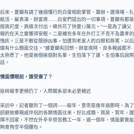
后來，夏顯有請了幾個懂行的白叟相助掌管、籌辦。選墳場、扎
紙活、雇表演、辦宴席……白叟們提出的一切事項，夏顯有都是
按高尺度、高級次付出，總共花了快要12萬元。“一是為了讓父
親的在天之靈獲得安眠。二是補充多年在外打工不克不及盡孝的
愧疚。三是不敢從簡辦凶事，怕遭到老家人的白眼和辱罵，以后
還有什么顏面交往。”據夏顯有回想，辦宴席時，良多親戚都不
太熟悉了，他是挨個挨個對名單，生怕落下了誰，生怕事后說閑
話。
情面債眼前，誰受害了？
投桃報李更頻仍了，人際關系卻未必更親近
采訪中，記者聽到了一個詞——躲年，意思是逢年過節時，為了
迴避故鄉親戚伴侶的各類情面往來，好比成婚、買房、賀年，選
擇不回家，不然在外辛辛勞苦務工一年，過一個年，情面累贅能
夠會掏空半個腰包。