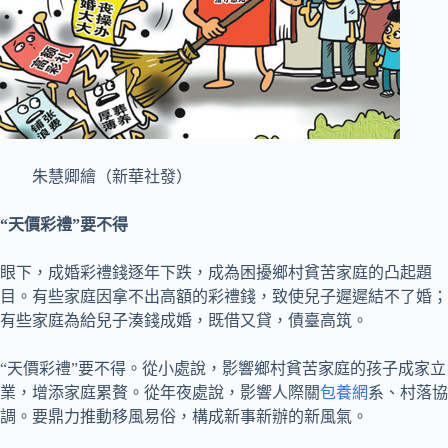
朱慧卿繪（新華社發）
“天價彩禮”要不得
眼下，成婚彩禮錢逐年下跌，成為困擾鄉村貧苦家庭的凸起題
目。有些家庭因拿不出高額的彩禮錢，致使兒子遲遲結不了婚；
有些家庭為給兒子湊錢成婚，既借又貸，債臺高筑。
“天價彩禮”要不得。從小處說，影響鄉村貧苦家庭的孩子成家立
業，增添家庭累贅。從年夜處說，影響人際關
包養網
系、村落協
調。要鼎力推動移風易俗，構成新事新辦的新風氣。