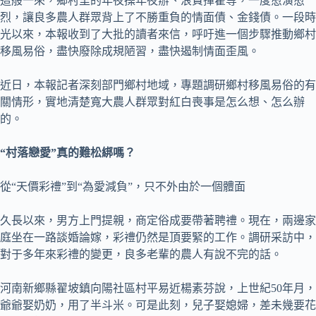
這般一來，鄉村里的年夜操年夜辦、浪費揮霍等，一度愈演愈
烈，讓良多農人群眾背上了不勝重負的情面債、金錢債。一段時
光以來，本報收到了大批的讀者來信，呼吁進一個步驟推動鄉村
移風易俗，盡快廢除成規陋習，盡快遏制情面歪風。
近日，本報記者深刻部門鄉村地域，專題調研鄉村移風易俗的有
關情形，實地清楚寬大農人群眾對紅白喪事是怎么想、怎么辦
的。
“村落戀愛”真的難松綁嗎？
從“天價彩禮”到“為愛減負”，只不外由於一個體面
久長以來，男方上門提親，商定俗成要帶著聘禮。現在，兩邊家
庭坐在一路談婚論嫁，彩禮仍然是頂要緊的工作。調研采訪中，
對于多年來彩禮的變更，良多老輩的農人有說不完的話。
河南新鄉縣翟坡鎮向陽社區村平易近楊素芬說，上世紀50年月，
爺爺娶奶奶，用了半斗米。可是此刻，兒子娶媳婦，差未幾要花