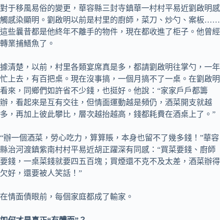
對于移風易俗的變更，華容縣三封寺鎮華一村村平易近劉啟明感
觸感染顯明。劉啟明以前是村里的廚師，菜刀、炒勺、案板……
這些曩昔都是他終年不離手的物件，現在都收進了柜子。他曾經
轉業捕鱔魚了。
據清楚，以前，村里各類宴席真是多，都請劉啟明往掌勺，一年
忙上去，有百把桌。現在沒事搞，一個月搞不了一桌。在劉啟明
看來，同鄉們如許省不少錢，也挺好。他說：“家家戶戶都籌
辦，看起來是互有交往，但情面運動越是頻仍，酒菜開支就越
多，再加上彼此攀比，層次越抬越高，錢都耗費在酒桌上了。”
“辦一個酒菜，勞心吃力，算算賬，本身也留不了幾多錢！”華容
縣治河渡鎮紫南村村平易近胡正躍深有同感：“買菜要錢、廚師
要錢，一桌菜錢就要四五百塊；買煙還不克不及太差，酒菜辦得
欠好，還要被人笑話！”
在情面債眼前，每個家庭都成了輸家。