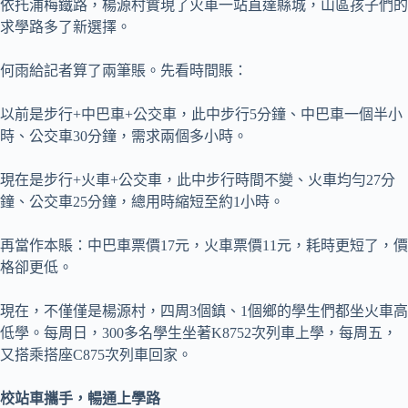
依托浦梅鐵路，楊源村實現了火車一站直達縣城，山區孩子們的
求學路多了新選擇。
何雨給記者算了兩筆賬。先看時間賬：
以前是步行+中巴車+公交車，此中步行5分鐘、中巴車一個半小
時、公交車30分鐘，需求兩個多小時。
現在是步行+火車+公交車，此中步行時間不變、火車均勻27分
鐘、公交車25分鐘，總用時縮短至約1小時。
再當作本賬：中巴車票價17元，火車票價11元，耗時更短了，價
格卻更低。
現在，不僅僅是楊源村，四周3個鎮、1個鄉的學生們都坐火車高
低學。每周日，300多名學生坐著K8752次列車上學，每周五，
又搭乘搭座C875次列車回家。
校站車攜手，暢通上學路