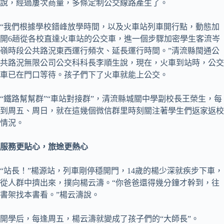
說，經過屢次商量，多條定制公交線路產生了。
“我們根據學校錯峰放學時間，以及火車站列車開行點，動態加
開6趟從各校直達火車站的公交車，進一個步驟加密學生客流岑
嶺時段公共路況東西運行頻次、延長運行時間。”清流縣閩通公
共路況無限公司公交科科長李順生說，現在，火車到站時，公交
車已在門口等待。孩子們下了火車就能上公交。
“鐵路幫幫群”“車站對接群”，清流縣城關中學副校長王榮生，每
到周五、周日，就在這幾個微信群里時刻關注著學生們返家返校
情況。
服務更貼心，旅途更熱心
“站長！”楊源站，列車剛停穩開門，14歲的楊少深就疾步下車，
從人群中擠出來，撲向楊云濤。“你爸爸還得幾分鐘才幹到，往
書架找本書看。”楊云濤說。
開學后，每逢周五，楊云濤就變成了孩子們的“大師長”。