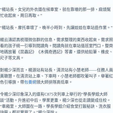
“楊站長，女兒的外衣還在候車室，就在靠墻的那一排，麻煩幫
忙收起來，周日再取。”
“楊站長，摩托車壞了，晚半小時到，先讓娃娃在車站造作業。”
楊云濤認真梳理微信群的信息，需求整理的東西收起來，需求照
看的孩子統一引導到閱讀角。閱讀角就在車站值班室門口，整齊
地碼放著《昆蟲記》《木偶奇遇記》等書，還供給鉛筆、橡皮、
尺子等文具。
對楊少深而言，楊源站有站長，清流站有小慧老師——任務人員
黃聰慧。在清流站上車、下車時，小慧老師都吹著叫子，舉著紅
色引導旗，帶
包養網
領大師排隊高低車。
令楊少深印象深入的還有C875次列車上舉行的“學長學姐大師
談”活動。升進初中后，學業更重，楊少深也從走讀變成住校。
“車廂里，大師圍在一路，學長學姐介紹食堂打飯秘訣、洗衣服
訣竅，都可實用了。”楊少深說。