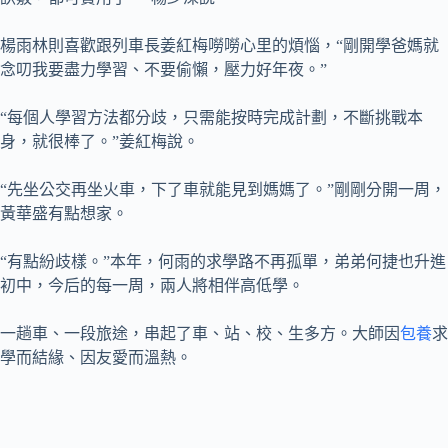
楊雨林則喜歡跟列車長姜紅梅嘮嘮心里的煩惱，“剛開學爸媽就
念叨我要盡力學習、不要偷懶，壓力好年夜。”
“每個人學習方法都分歧，只需能按時完成計劃，不斷挑戰本
身，就很棒了。”姜紅梅說。
“先坐公交再坐火車，下了車就能見到媽媽了。”剛剛分開一周，
黃華盛有點想家。
“有點紛歧樣。”本年，何雨的求學路不再孤單，弟弟何捷也升進
初中，今后的每一周，兩人將相伴高低學。
一趟車、一段旅途，串起了車、站、校、生多方。大師因
包養
求
學而結緣、因友愛而溫熱。