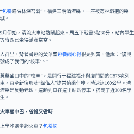
“
包養
路隘林深苔滑”，福建三明清流縣，一座被叢林環抱的縣
城。
9月伊始，清流火車站熱鬧起來。周五下戰書5點30分，站內學生
等待區已坐得滿滿當當。
人群里，背著書包的黃華盛
包養網心得
很是興奮，他說：“復興
號成了我們的‘校車’。”
黃華盛口中的“校車”，是開行于福建福州與廈門間的C875次列
車，由全新復興號“綠偉人”擔當值乘任務，時速達160公里。清
流縣是反動老區，這趟列車在這里站站停車，搭載了近300名學
生。
火車替中巴，省錢又省時
上學咋還坐起火車？
包養網