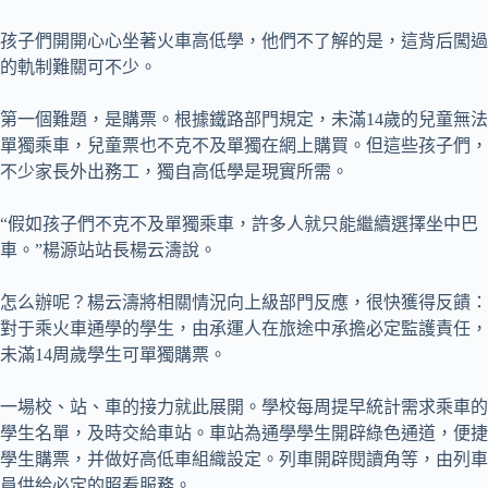
孩子們開開心心坐著火車高低學，他們不了解的是，這背后闖過
的軌制難關可不少。
第一個難題，是購票。根據鐵路部門規定，未滿14歲的兒童無法
單獨乘車，兒童票也不克不及單獨在網上購買。但這些孩子們，
不少家長外出務工，獨自高低學是現實所需。
“假如孩子們不克不及單獨乘車，許多人就只能繼續選擇坐中巴
車。”楊源站站長楊云濤說。
怎么辦呢？楊云濤將相關情況向上級部門反應，很快獲得反饋：
對于乘火車通學的學生，由承運人在旅途中承擔必定監護責任，
未滿14周歲學生可單獨購票。
一場校、站、車的接力就此展開。學校每周提早統計需求乘車的
學生名單，及時交給車站。車站為通學學生開辟綠色通道，便捷
學生購票，并做好高低車組織設定。列車開辟閱讀角等，由列車
員供給必定的照看服務。