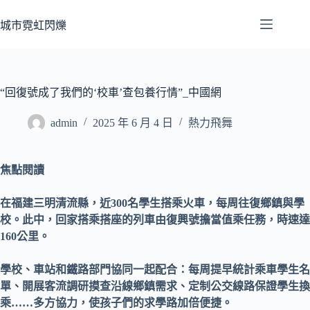
跳
至
城市霓虹閃爍
主
要
內
容
“回復號成了我們的‘校車’查包養行情”_中國網
admin
2025 年 6 月 4 日
熱力飛舞
焦點閱讀
在福建三明清流縣，近300名學生搭乘火車，每周往復鄉鎮與學
校。此中，回家搭乘搭座的列車由復興號擔當值乘任務，時速達
160公里。
學校、車站和鐵路部門協同一起配合：每周提早統計乘車學生名
單、開展客流調研摸查沿線鄉鎮需求、定制公交線路保證學生換
乘……多方協力，使孩子們的求學路加倍便捷。