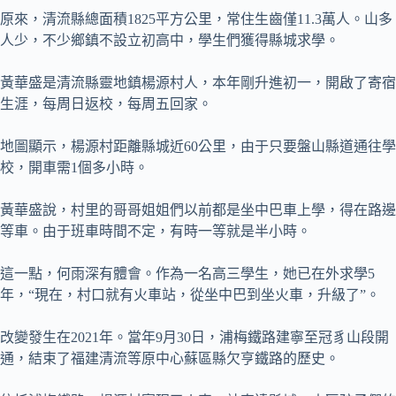
原來，清流縣總面積1825平方公里，常住生齒僅11.3萬人。山多
人少，不少鄉鎮不設立初高中，學生們獲得縣城求學。
黃華盛是清流縣靈地鎮楊源村人，本年剛升進初一，開啟了寄宿
生涯，每周日返校，每周五回家。
地圖顯示，楊源村距離縣城近60公里，由于只要盤山縣道通往學
校，開車需1個多小時。
黃華盛說，村里的哥哥姐姐們以前都是坐中巴車上學，得在路邊
等車。由于班車時間不定，有時一等就是半小時。
這一點，何雨深有體會。作為一名高三學生，她已在外求學5
年，“現在，村口就有火車站，從坐中巴到坐火車，升級了”。
改變發生在2021年。當年9月30日，浦梅鐵路建寧至冠豸山段開
通，結束了福建清流等原中心蘇區縣欠亨鐵路的歷史。