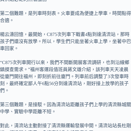
第二個難題，是列車時刻表。火車要成為便捷上學車，時間點得
合適。
楊云濤回憶，最開始，C875次列車下戰書4點到達清流站，那時
孩子們還沒有放學。所以，學生們只能坐著火車上學，坐著中巴
車回家。
“C875次列車開行以來，我們不間斷開展客流調研，也到沿線鄉
鎮摸查需求。”福州客運段值班員蔣文雄介紹，該列車天天凌晨
從廈門開往福州，即刻折前往廈門。列車前后調整了3次發車時
刻，最終確定鄙人午6點56分到達清流站，剛好接上放學的孩子
們。
第三個難題，是接駁。因為清流站距離孩子們上學的清流縣城關
中學、實驗中學距離不短。
對此，清流站主動對接了清流縣運輸發展中間。清流站站長杜剛