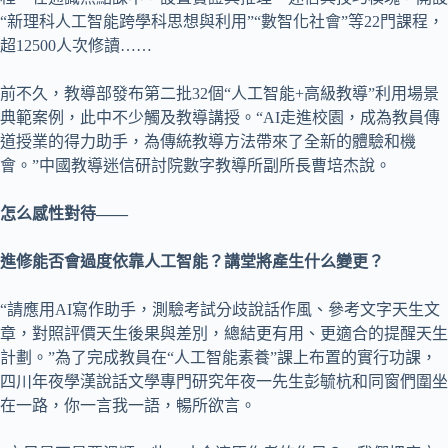
“新理科人工智能跨學科思想與利用”“數智化社會”等22門課程，
超12500人次修讀……
前不久，教導部發布第二批32個“人工智能+高級教導”利用場景
典範案例，此中不少觸及教導講授。“AI走進校園，成為教員傳
道授業的得力助手，為傳統教導方法帶來了全新的體驗和機
會。”中國教導迷信研討院數字教導所副所長曹培杰說。
怎么感性對待——
進修能否會過度依靠人工智能？講堂將產生什么變更？
“請應用AI寫作助手，測驗考試分歧說話作風、參考文字天生文
章，對照評價天生後果與差別，總結更有用、更適合的提醒天生
計劃。”為了完成教員在“人工智能素養”課上布置的實行功課，
四川年夜學漢說話文學專門研究年夜一先生彭毓杭和同窗們圍坐
在一路，你一言我一語，暢所欲言。