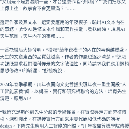
“文風是不是要溫順一些，才合適原作者的作風？”“我們把序文
上傳上往，故事會不會更豐滿？”……
選定作家及其文本→選定要應用的年夜模子→輸出AI文本內在
的事務，號令AI進修文本作風和寫作技能→發送綱領，規則AI
天生范圍→天生內在的事務……
一番操縱后大師發明，“投喂”給年夜模子的內在的事務越豐盛，
天生的文章東西的品質就越高，作者的作風也逐步清楚。“這項
功課既需求我們理科佈景的文字敏理性，同時請求我們應用邏輯
思想修改AI的罅漏。”彭毓杭說。
2024年春季學期，川年夜面向文史哲拔尖班年夜一重生開設“人
工智能素養”課，以講座、實行和研究相聯合的方法，培育先生
清楚、應用AI。
“我們充足斟酌到先生分歧的學術佈景，在實際導進方面旁征博
引、深刻淺出，在講授實行方面采用零代碼和低代碼的講授
design，下降先生應用人工智能的門檻。”川年夜盤算機學院傳授