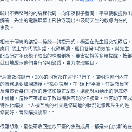
輸出不完整對的的編程代碼，向年夜模子發問，平臺便敏捷做出
解答，先生的電腦屏幕上飛快浮現出AI及時天生的教導內在的
事務。
相較于傳統的講授—操練—講授形式，楊亞在先生提交接碼后，
應用“碼上”的代碼糾錯、代碼解讀、題目答疑3項效能，與先生
配合研討年夜模子給出的標題剖析、要害點撥等多輪提醒，按部
就班地啟示他們自行發明過錯，自力處理題目。
“后臺數據顯示，30%的同窗都在這里犯錯了，闡明這部門內在
的事務還要加深講授。”楊亞表現，在“碼上”平臺，任課教員可
及時察看每位同窗的進修和矯正記載，還能對AI給出的謎底停
止彌補，這極年夜加重了教員課后答疑的任務量，也有助于完成
特性化講授，“人機互動的社交進修周遭的狀況能激起先生的進
修愛好，晉陞講授後果。”
很難想象，最後研收回這款平臺的焦點成員，都是來自北郵的在