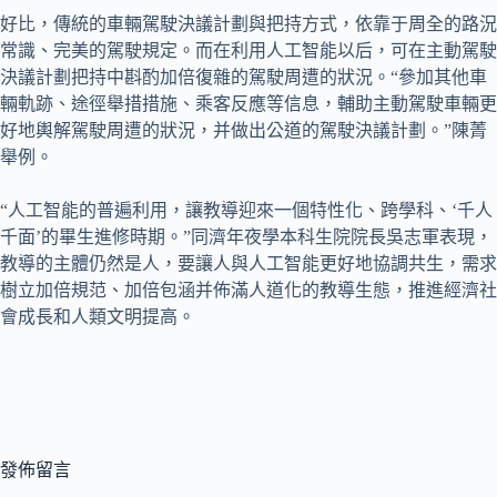
好比，傳統的車輛駕駛決議計劃與把持方式，依靠于周全的路況
常識、完美的駕駛規定。而在利用人工智能以后，可在主動駕駛
決議計劃把持中斟酌加倍復雜的駕駛周遭的狀況。“參加其他車
輛軌跡、途徑舉措措施、乘客反應等信息，輔助主動駕駛車輛更
好地輿解駕駛周遭的狀況，并做出公道的駕駛決議計劃。”陳菁
舉例。
“人工智能的普遍利用，讓教導迎來一個特性化、跨學科、‘千人
千面’的畢生進修時期。”同濟年夜學本科生院院長吳志軍表現，
教導的主體仍然是人，要讓人與人工智能更好地協調共生，需求
樹立加倍規范、加倍包涵并佈滿人道化的教導生態，推進經濟社
會成長和人類文明提高。
發佈留言