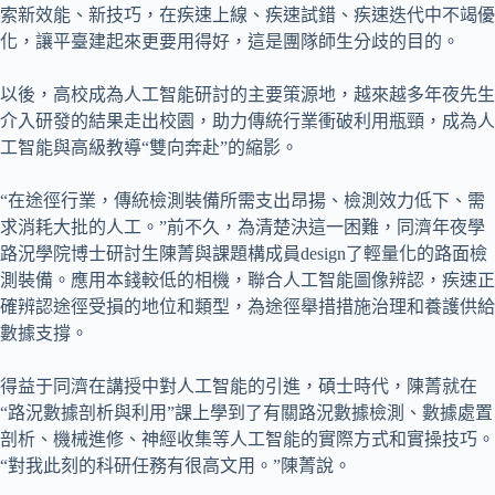
索新效能、新技巧，在疾速上線、疾速試錯、疾速迭代中不竭優
化，讓平臺建起來更要用得好，這是團隊師生分歧的目的。
以後，高校成為人工智能研討的主要策源地，越來越多年夜先生
介入研發的結果走出校園，助力傳統行業衝破利用瓶頸，成為人
工智能與高級教導“雙向奔赴”的縮影。
“在途徑行業，傳統檢測裝備所需支出昂揚、檢測效力低下、需
求消耗大批的人工。”前不久，為清楚決這一困難，同濟年夜學
路況學院博士研討生陳菁與課題構成員design了輕量化的路面檢
測裝備。應用本錢較低的相機，聯合人工智能圖像辨認，疾速正
確辨認途徑受損的地位和類型，為途徑舉措措施治理和養護供給
數據支撐。
得益于同濟在講授中對人工智能的引進，碩士時代，陳菁就在
“路況數據剖析與利用”課上學到了有關路況數據檢測、數據處置
剖析、機械進修、神經收集等人工智能的實際方式和實操技巧。
“對我此刻的科研任務有很高文用。”陳菁說。