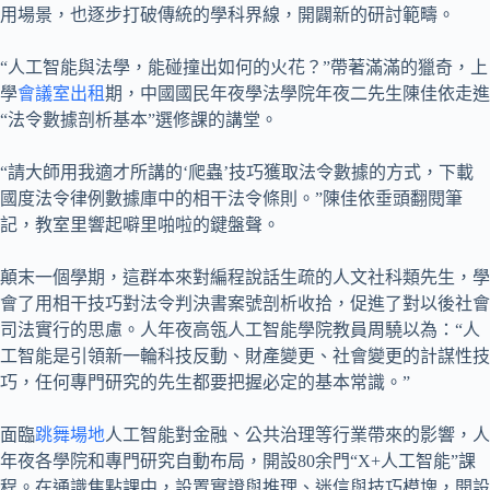
用場景，也逐步打破傳統的學科界線，開闢新的研討範疇。
“人工智能與法學，能碰撞出如何的火花？”帶著滿滿的獵奇，上
學
會議室出租
期，中國國民年夜學法學院年夜二先生陳佳依走進
“法令數據剖析基本”選修課的講堂。
“請大師用我適才所講的‘爬蟲’技巧獲取法令數據的方式，下載
國度法令律例數據庫中的相干法令條則。”陳佳依垂頭翻閱筆
記，教室里響起噼里啪啦的鍵盤聲。
顛末一個學期，這群本來對編程說話生疏的人文社科類先生，學
會了用相干技巧對法令判決書案號剖析收拾，促進了對以後社會
司法實行的思慮。人年夜高瓴人工智能學院教員周驍以為：“人
工智能是引領新一輪科技反動、財產變更、社會變更的計謀性技
巧，任何專門研究的先生都要把握必定的基本常識。”
面臨
跳舞場地
人工智能對金融、公共治理等行業帶來的影響，人
年夜各學院和專門研究自動布局，開設80余門“X+人工智能”課
程。在通識焦點課中，設置實證與推理、迷信與技巧模塊，開設