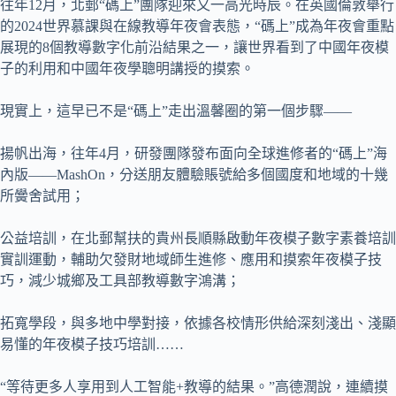
往年12月，北郵“碼上”團隊迎來又一高光時辰。在英國倫敦舉行
的2024世界慕課與在線教導年夜會表態，“碼上”成為年夜會重點
展現的8個教導數字化前沿結果之一，讓世界看到了中國年夜模
子的利用和中國年夜學聰明講授的摸索。
現實上，這早已不是“碼上”走出溫馨圈的第一個步驟——
揚帆出海，往年4月，研發團隊發布面向全球進修者的“碼上”海
內版——MashOn，分送朋友體驗賬號給多個國度和地域的十幾
所黌舍試用；
公益培訓，在北郵幫扶的貴州長順縣啟動年夜模子數字素養培訓
實訓運動，輔助欠發財地域師生進修、應用和摸索年夜模子技
巧，減少城鄉及工具部教導數字鴻溝；
拓寬學段，與多地中學對接，依據各校情形供給深刻淺出、淺顯
易懂的年夜模子技巧培訓……
“等待更多人享用到人工智能+教導的結果。”高德潤說，連續摸