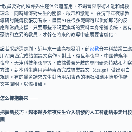
“教員要對的領導先生迷信公道應用，不竭晉陞學術才能和講授
理念，同時加深對先生的關懷、啟示和激勵。”在清華年夜學教
導研討院傳授張羽看來，盡管AI在很多範疇可以供給即時的反
應和常識支撐，只要那些不竭更換新的資料本身常識系統、富有
豪情和立異的教員，才幹在將來的教導中施展要害感化。
記者采訪清楚到，近年來一些高校發明，部
家教
分本科結業生應
用AI東西完成結業論文寫作。對此，復旦年夜學、中國傳媒年
夜學、天津科技年夜學等，依據黌舍分歧的專門研究特點和考察
方法，對本科生應用這類東西完成結業論文（design）做出明白
規則。有的黌舍請求先生對所用AI東西的稱號和應用情形供給
文字闡明，以備檢驗。
怎么擁抱將來——
把握新技巧，越來越多年夜先生介入研發的人工智能結果走出校
園