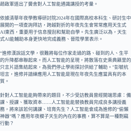
趙啟軍道出了黌舍對人工智能通識講授的考量。
依據清華年夜學教導研討院2024年在國際高校本科生、研討生中
展開的一項查詢拜訪，跨越對折的年夜先生會常常應用天生式
AI東西，重要用于信息搜刮和幫助自學。先生廣泛以為，天生
式AI能輔助本身更快地完成義務、晉陞學業表示。
“進修漢說話文學，很難將每位作家走過的路、碰到的人、生平
的升降都串聯起來。而人工智能的呈現，將散落在史乘典籍里的
只言片語集結起來，為我們停止學術探討供給了輔助。”彭毓杭
坦言，進修并諳練應用人工智能是現在年夜先生應當具有的本
質。
針對人工智能能夠帶來的題目，不少受訪教員曾經開端思慮：備
課、授課、獲取資本……人工智能能替換教員完成良多講授義
務，將來該若何講課、培育先生？人工智能會成為進修的“偷懶
神器”嗎？應用年夜模子天生的內在的事務，算不算是一種剽竊
行動？