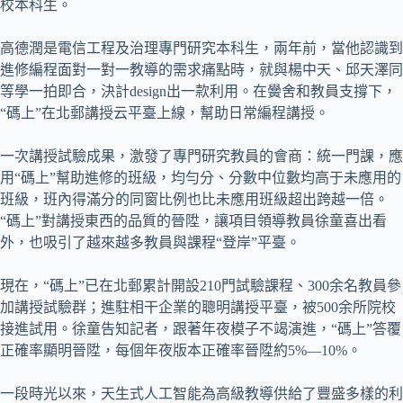
校本科生。
高德潤是電信工程及治理專門研究本科生，兩年前，當他認識到
進修編程面對一對一教導的需求痛點時，就與楊中天、邱天澤同
等學一拍即合，決計design出一款利用。在黌舍和教員支撐下，
“碼上”在北郵講授云平臺上線，幫助日常編程講授。
一次講授試驗成果，激發了專門研究教員的會商：統一門課，應
用“碼上”幫助進修的班級，均勻分、分數中位數均高于未應用的
班級，班內得滿分的同窗比例也比未應用班級超出跨越一倍。
“碼上”對講授東西的品質的晉陞，讓項目領導教員徐童喜出看
外，也吸引了越來越多教員與課程“登岸”平臺。
現在，“碼上”已在北郵累計開設210門試驗課程、300余名教員參
加講授試驗群；進駐相干企業的聰明講授平臺，被500余所院校
接進試用。徐童告知記者，跟著年夜模子不竭演進，“碼上”答覆
正確率顯明晉陞，每個年夜版本正確率晉陞約5%—10%。
一段時光以來，天生式人工智能為高級教導供給了豐盛多樣的利