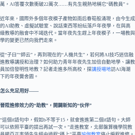
萬，AI答覆次數衝破22萬次……有先生親熱地稱它“碼教員”。
近年來，國際外多個年夜模子產物如雨后春筍般涌現，由今生成
的AI助教、虛擬試驗室、說話東西等紛紜落戶年夜學，在與高
級教導的融會中不竭迭代。當年夜先生趕上年夜模子，一場教與
學的變更已然向我們走來。
從“子曰”“師云”，再到現在的“人機共生”，若何將AI技巧迷信融
進教導講授和治理？如何助力青年年夜先生加倍自動地學、讓教
員加倍發明性地教？記者走進多所高校，探
講授場地
訪AI海潮
下的年夜黌舍園。
怎么充足用好——
晉陞進修效力的“助教”，開闢新知的“伙伴”
“這個if語句中，假如b不等于15，就會進進第二個if語句。大師
可以依照平臺的提出再試一次。”走進教室，北郵盤算機學院教
員楊亞正率領先生經由過程“碼上”平臺
瑜伽教室
停止編程進修。