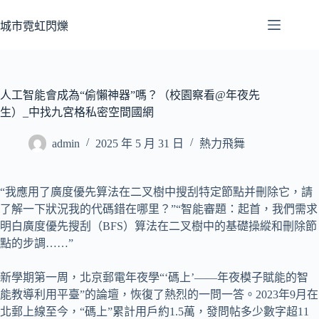
跳
至
城市霓虹閃爍
主
要
內
容
人工智能會成為“偷懶神器”嗎？（校園察看@年夜先
生）_中找九宮格私密空間國網
admin
2025 年 5 月 31 日
熱力飛舞
“我應用了廣度優先算法在二叉樹中搜刮特定節點并刪除它，請
了解一下狀況我的代碼錯在哪里？”“智能審題：起首，我們需求
明白廣度優先搜刮（BFS）算法在二叉樹中的基礎操縱和刪除節
點的步調……”
新學期第一周，北京郵電年夜學“‘碼上’——年夜模子賦能的智
能教導利用平臺”的論壇，恢復了熱烈的一問一答。2023年9月在
北郵上線至今，“碼上”累計用戶約1.5萬，發問帖多少數字超11