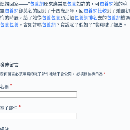
媳婦回家——”
包養網
原來應當是
包養
如許的，可
包養網
她的魂
靈
包養網
卻莫名的回到了十四歲那年，回
包養網比較
到了她最初
悔的時辰，給了她從
包養
包養
頭活過
包養網排名
去的
包養網
機遇
包養
包養
。會如許嗎
包養網
？寶說呢？假如？”裴翔皺了皺眉。
發佈留言
發佈留言必須填寫的電子郵件地址不會公開。
必填欄位標示為
*
*
名稱
*
電子郵件
網站