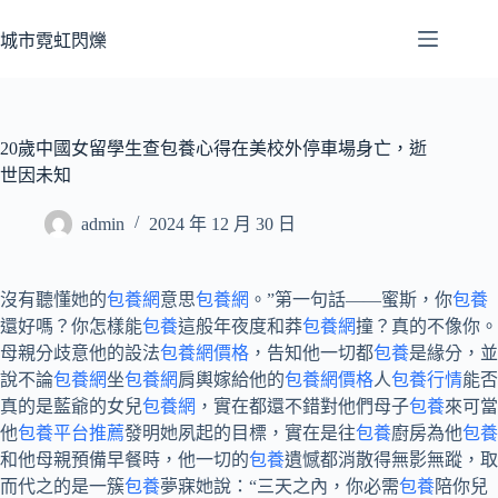
跳
至
城市霓虹閃爍
主
要
內
容
20歲中國女留學生查包養心得在美校外停車場身亡，逝
世因未知
admin
2024 年 12 月 30 日
沒有聽懂她的
包養網
意思
包養網
。”第一句話——蜜斯，你
包養
還好嗎？你怎樣能
包養
這般年夜度和莽
包養網
撞？真的不像你。
母親分歧意他的設法
包養網價格
，告知他一切都
包養
是緣分，並
說不論
包養網
坐
包養網
肩輿嫁給他的
包養網價格
人
包養行情
能否
真的是藍爺的女兒
包養網
，實在都還不錯對他們母子
包養
來可當
他
包養平台推薦
發明她夙起的目標，實在是往
包養
廚房為他
包養
和他母親預備早餐時，他一切的
包養
遺憾都消散得無影無蹤，取
而代之的是一簇
包養
夢寐她說：“三天之內，你必需
包養
陪你兒