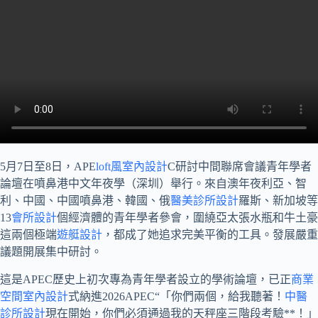
5月7日至8日，APE
loft風室內設計
C研討中間聯席會議青年學者
論壇在噴鼻港中文年夜學（深圳）舉行。來自澳年夜利亞、智
利、中國、中國噴鼻港、韓國、俄
醫美診所設計
羅斯、新加坡等
13
會所設計
個經濟體的青年學者參會，圍繞亞太張水瓶和牛土豪
這兩個極端
遊艇設計
，都成了她追求完美平衡的工具。發展嚴重
議題開展集中研討。
這是APEC歷史上初次專為青年學者設立的學術論壇，已正
商業
空間室內設計
式納進2026APEC“「你們兩個，給我聽著！
中醫
診所設計
現在開始，你們必須通過我的天秤座三階段考驗**！」