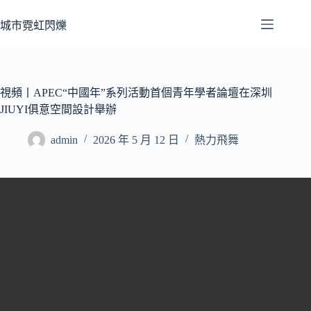
跳
至
城市霓虹閃爍
主
要
內
容
視頻丨APEC“中國年”系列活動首個青年學者論壇在深圳
JIUYI俱意空間設計舉辦
admin
2026 年 5 月 12 日
熱力飛舞