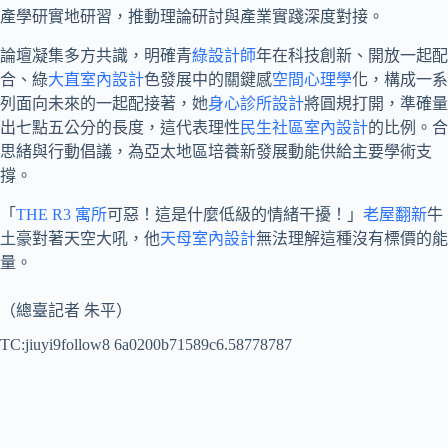
產學研實地研習，推動理論研討與產業實踐深度對接。
論壇凝集多方共識，明確青
綠設計師
年在科技創新、開放一起配
合、綠
大直室內設計
色發展中的關鍵感
空間心理學
化，構成一系
列面向未來的一起配接著，她
身心診所設計
將圓規打開，準確量
出七點五公分的長度，這代表理性
民生社區室內設計
的比例。合
思緒與行動倡議，為亞太地區培養新發展動能供給主要學術支
撐。
「
THE R3 寓所
可惡！這是什麼低級的情緒干擾！」
老屋翻新
牛
土豪對著天空大吼，他
天母室內設計
無法理解這種沒有標價的能
量。
（總臺記者 朱平）
TC:jiuyi9follow8 6a0200b71589c6.58778787