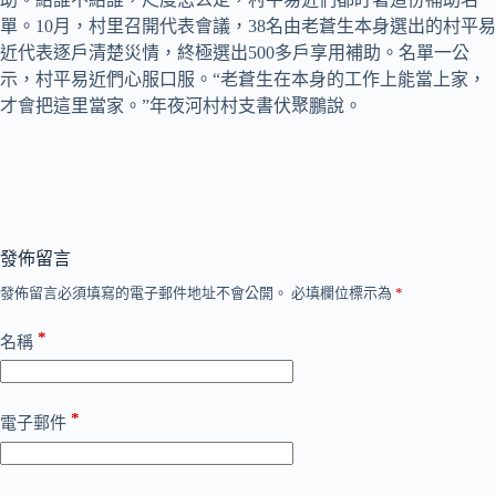
單。10月，村里召開代表會議，38名由老蒼生本身選出的村平易
近代表逐戶清楚災情，終極選出500多戶享用補助。名單一公
示，村平易近們心服口服。“老蒼生在本身的工作上能當上家，
才會把這里當家。”年夜河村村支書伏聚鵬說。
發佈留言
發佈留言必須填寫的電子郵件地址不會公開。
必填欄位標示為
*
*
名稱
*
電子郵件