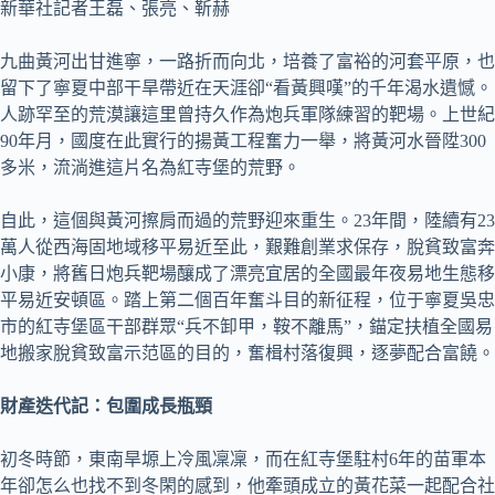
新華社記者王磊、張亮、靳赫
九曲黃河出甘進寧，一路折而向北，培養了富裕的河套平原，也
留下了寧夏中部干旱帶近在天涯卻“看黃興嘆”的千年渴水遺憾。
人跡罕至的荒漠讓這里曾持久作為炮兵軍隊練習的靶場。上世紀
90年月，國度在此實行的揚黃工程奮力一舉，將黃河水晉陞300
多米，流淌進這片名為紅寺堡的荒野。
自此，這個與黃河擦肩而過的荒野迎來重生。23年間，陸續有23
萬人從西海固地域移平易近至此，艱難創業求保存，脫貧致富奔
小康，將舊日炮兵靶場釀成了漂亮宜居的全國最年夜易地生態移
平易近安頓區。踏上第二個百年奮斗目的新征程，位于寧夏吳忠
市的紅寺堡區干部群眾“兵不卸甲，鞍不離馬”，錨定扶植全國易
地搬家脫貧致富示范區的目的，奮楫村落復興，逐夢配合富饒。
財產迭代記：包圍成長瓶頸
初冬時節，東南旱塬上冷風凜凜，而在紅寺堡駐村6年的苗軍本
年卻怎么也找不到冬閑的感到，他牽頭成立的黃花菜一起配合社