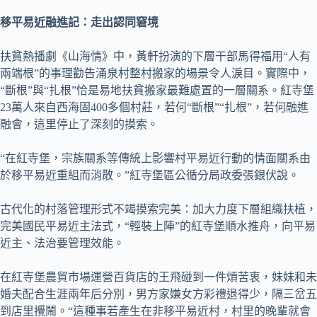
移平易近融進記：走出認同窘境
扶貧熱播劇《山海情》中，黃軒扮演的下層干部馬得福用“人有
兩端根”的事理勸告涌泉村整村搬家的場景令人淚目。實際中，
“斷根”與“扎根”恰是易地扶貧搬家最難處置的一層關系。紅寺堡
23萬人來自西海固400多個村莊，若何“斷根”“扎根”，若何融進
融會，這里停止了深刻的摸索。
“在紅寺堡，宗族關系等傳統上影響村平易近行動的情面關系由
於移平易近重組而消散。”紅寺堡區公循分局政委張銀伏說。
古代化的村落管理形式不竭摸索完美：加大力度下層組織扶植，
完美國民平易近主法式，“輕裝上陣”的紅寺堡順水推舟，向平易
近主、法治要管理效能。
在紅寺堡農貿市場運營百貨店的王飛碰到一件煩苦衷，妹妹和未
婚夫配合生涯兩年后分別，男方家嫌女方彩禮退得少，隔三岔五
到店里攪鬧。“這種事若產生在非移平易近村，村里的晚輩就會