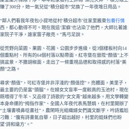
賺了300分，她一氣兒從“積分超市”兌換了一年夜堆日用品。
“鄰人們看我年夜包小提地從村‘積分超市’往家里搬東
包養行情
西，都心動得不可。現在我這‘潔癖’也沾染了他們，大師比著誰
家院子干凈，誰家窗子敞亮。”馬弓足說。
從荒野向菜園、果園、花圃、公園步步進級，從3個樣板村向14
個重點村、所有的64個村落以點帶面，紅寺堡在晉陞“顏值”上不
搞盆景，不撒胡椒面，走出了一條重視品德和取得感的村落“美
顏”之路。
尋求“顏值”，可紅寺堡并非浮淺的“顏值控”。亮體面，美里子，
最主要的仍是富“頭腦”。在婦女文盲率一度較高的玉池村，現在
既喂得了牛羊、又品得了詩歌的“女文青”越來越多。用文學轉變
本身命運的“拇指作家”、全國人年夜代表馬慧娟，在村里開辦了
“土壤書噴鼻唸書社”，農閑時光組織婦女們識文斷字，吟詩尷尬
刁難：“腹有詩書氣自華，日子超出越好，村里的姐妹們也盼
望‘詩和遠方’。”