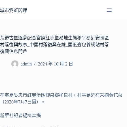
跳
至
城市霓虹閃爍
主
要
內
容
荒野古堡逐夢配合富饒紅寺堡易地生態移平易近安頓區
村落復興故事_中國村落復興在線_國度查包養網站村落
復興信息門戶
admin
2024 年 10 月 2 日
在寧夏吳忠市紅寺堡區柳泉鄉柳泉村，村平易近在采摘黃花菜
（2020年7月7日攝）。
新華社記者楊植森攝