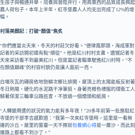
生孩子與暢通并舉，培養與晉陞并行，用高東西的品質成長興起
農人荷包子。本年上半年，紅寺堡農人人均支出完成了12%的增
幅。
村落美顏記：打破“顏值”焦炙
“你們應當炎天來，冬天的村莊欠好看。”德律風那頭，海成軍對
記者的采訪開初還有點“順從”。他是紅川村村支書，遺憾記者冬
天來采訪看不到最美紅川。但是當記者驅車駛進紅川村時，“不
在顏值巔峰”的村容村貌仍是讓人面前一亮。
白墻灰瓦的磚房依地勢鱗次櫛比排開，屋頂上的太陽能板反射著
冬日熱陽，硬化的水泥路干凈筆挺。身著亮橙色禮服的環衛工人
騎著保潔三輪車沿路巡查，不放過一個煙頭和紙屑。
“人轉變周遭的狀況的氣力能有多年夜！”20多年前第一批進駐紅
寺堡的干部李吉感歎道：“我第一次來紅寺堡時，這里是一看無
邊的沙丘。屋里的窗臺一天不擦就
包養網心得
是一層沙，而此刻
連路上都看不到沙了。”