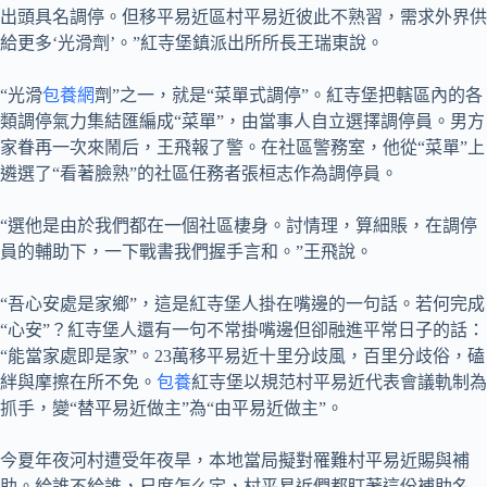
出頭具名調停。但移平易近區村平易近彼此不熟習，需求外界供
給更多‘光滑劑’。”紅寺堡鎮派出所所長王瑞東說。
“光滑
包養網
劑”之一，就是“菜單式調停”。紅寺堡把轄區內的各
類調停氣力集結匯編成“菜單”，由當事人自立選擇調停員。男方
家眷再一次來鬧后，王飛報了警。在社區警務室，他從“菜單”上
遴選了“看著臉熟”的社區任務者張桓志作為調停員。
“選他是由於我們都在一個社區棲身。討情理，算細賬，在調停
員的輔助下，一下戰書我們握手言和。”王飛說。
“吾心安處是家鄉”，這是紅寺堡人掛在嘴邊的一句話。若何完成
“心安”？紅寺堡人還有一句不常掛嘴邊但卻融進平常日子的話：
“能當家處即是家”。23萬移平易近十里分歧風，百里分歧俗，磕
絆與摩擦在所不免。
包養
紅寺堡以規范村平易近代表會議軌制為
抓手，變“替平易近做主”為“由平易近做主”。
今夏年夜河村遭受年夜旱，本地當局擬對罹難村平易近賜與補
助。給誰不給誰，尺度怎么定，村平易近們都盯著這份補助名