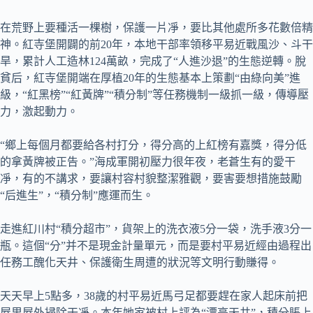
在荒野上要種活一棵樹，保護一片凈，要比其他處所多花數倍精
神。紅寺堡開闢的前20年，本地干部率領移平易近戰風沙、斗干
旱，累計人工造林124萬畝，完成了“人進沙退”的生態逆轉。脫
貧后，紅寺堡開端在厚植20年的生態基本上策劃“由綠向美”進
級，“紅黑榜”“紅黃牌”“積分制”等任務機制一級抓一級，傳導壓
力，激起動力。
“鄉上每個月都要給各村打分，得分高的上紅榜有嘉獎，得分低
的拿黃牌被正告。”海成軍開初壓力很年夜，老蒼生有的愛干
凈，有的不講求，要讓村容村貌整潔雅觀，要害要想措施鼓勵
“后進生”，“積分制”應運而生。
走進紅川村“積分超市”，貨架上的洗衣液5分一袋，洗手液3分一
瓶。這個“分”并不是現金計量單元，而是要村平易近經由過程出
任務工醜化天井、保護衛生周遭的狀況等文明行動賺得。
天天早上5點多，38歲的村平易近馬弓足都要趕在家人起床前把
屋里屋外掃除干凈。本年她家被村上評為“漂亮天井”，積分賬上