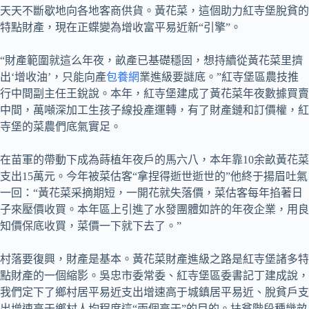
天天不斷歇地向各地客商供貨。黃花菜，這個助力紅寺堡脫貧的
特點財產，現在正蝶變為增收富平易近新“引擎”。
“財產範圍就這么年夜，畝產已基礎穩固，想持續從黃花菜里擠
出‘增收油’，只能向產
包養網
業進級要謎底。”紅寺堡區農技推
行中間副主任王銳說。本年，紅寺堡建成了黃花菜年夜數據買賣
中間，萬噸深加工生孩子線投產運轉，有了財產鏈和訂價權，紅
寺堡的菜農們底氣實足。
在苗軍的帶動下成為蒔植年夜戶的馬六八，本年靠10余畝黃花菜
支出15萬元。今年被菜估客“拿捏得逝世逝世的”他終于揚眉吐氣
一回：“黃花菜采摘期短，一開花就失落價，菜估客每年掐著日
子來壓價收買。本年區上引進了水發團體如許的年夜企業，用良
知價保底收買，菜價一下就下去了。”
村落要復興，財產是基本。黃花菜財產進級之路是紅寺堡諸多特
點財產的一個縮影。吳忠市委常委、紅寺堡區委書記丁建成說，
我們定下了鄉村居平易近支出增速高于城鎮居平易近、脫貧戶支
出增速高于鄉村人均程度這“兩個高于”的目的。扶貧階段種幾畝