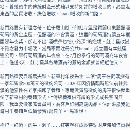
地、養幾頭牛的傳統財產形式難以支持如許的增收目的，必需走
東西的品質增收、綠色增收、brand增收的新門路。
新門路要有新理念帶。位于羅山腳下的紅寺堡是賀蘭山東麓釀酒
葡萄的黃金產區，但釀酒的不會賣酒，這里的葡萄酒持續五年獲
國際年夜獎，卻走不出“酒噴鼻也怕小路深”的逆境。紅寺堡改變
不雅念發力市場端，當局牽頭注冊公共brand，成立國有本錢運
營公司，舉行葡萄酒商年夜會。在7月份舉行的葡萄酒商年夜會
上，僅僅3天，紅寺堡與各地酒商的簽約金額就曾經近億元。
新門路還要靠新農夫蹚。新臺村年夜先生“羊倌”馬軍在武漢擁有
一家年營收800萬元的徵詢公司，2020年因疫情臨時無法前往武
漢的他索性在老家搞起了養殖。專職做貿易徵詢的馬軍很快就重
塑了新臺村的養殖形式。“傳統養殖供商超的形式成長空間無
限，我重要做家庭會員制，為客戶訂制高端肉品。估計來歲我能
幫村里養殖戶低價發賣1萬只羊。”馬軍說。
枸杞、紅酒、肉牛、灘羊……紅寺堡在成長特點財產時加倍重視