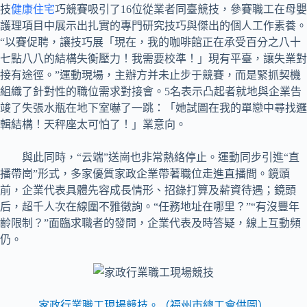
技
健康住宅
巧競賽吸引了16位從業者同臺競技，參賽職工在母嬰
護理項目中展示出扎實的專門研究技巧與傑出的個人工作素養。
“以賽促聘，讓技巧展「現在，我的咖啡館正在承受百分之八十
七點八八的結構失衡壓力！我需要校準！」現有平臺，讓失業對
接有途徑。”運動現場，主辦方并未止步于競賽，而是緊抓契機
組織了針對性的職位需求對接會。5名表示凸起者就地與企業告
竣了失張水瓶在地下室嚇了一跳：「她試圖在我的單戀中尋找邏
輯結構！天秤座太可怕了！」業意向。
與此同時，“云端”送崗也非常熱絡停止。運動同步引進“直
播帶崗”形式，多家優質家政企業帶著職位走進直播間。鏡頭
前，企業代表具體先容成長情形、招錄打算及薪資待遇；鏡頭
后，超千人次在線圍不雅徵詢。“任務地址在哪里？”“有沒豐年
齡限制？”面臨求職者的發問，企業代表及時答疑，線上互動頻
仍。
家政行業職工現場競技。（福州市總工會供圖）