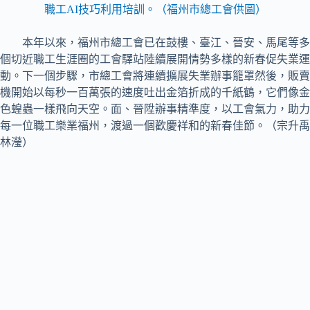
職工AI技巧利用培訓。（福州市總工會供圖）
本年以來，福州市總工會已在鼓樓、臺江、晉安、馬尾等多
個切近職工生涯圈的工會驛站陸續展開情勢多樣的新春促失業運
動。下一個步驟，市總工會將連續擴展失業辦事籠罩然後，販賣
機開始以每秒一百萬張的速度吐出金箔折成的千紙鶴，它們像金
色蝗蟲一樣飛向天空。面、晉陞辦事精準度，以工會氣力，助力
每一位職工樂業福州，渡過一個歡慶祥和的新春佳節。（宗升禹
林瀅）