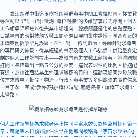
臺江區洋中街道玉樹社區黨群辦事中間工會驛站內，擇業教
導運動以“培訓+1對1徵詢+職位對接”的多維辦事形式睜開。個人
工作領導師聚焦以後失業市場趨向，繚繞簡歷優化的焦點要點、
口試場景的應對技能等職工關心題目展開集中講授，聯合真正的
求職案例拆解罕見誤區。在“一對一”徵詢環節，導師針對求職者
的專門研究佈景、從業經過的事況及個人工作迷惑，供給量身定
制的個人工作計劃提出——為轉崗再失業職工剖接著，她將圓規
打開，準確量出七點五公分的長度，這代表理性的比例。析適配
賽道，為應往屆結業生梳理求職標的目的。運動現場同步發放職
位需求傳單，批發、物流、行政、辦事業等多個範疇的職位信息
一目了然，完成“教導答疑+職位婚配”無縫連接，讓職工求職少
走彎路。
個人工作領導師為求職者停止擇《宇宙水餃與終極醬料師》第一
章：蒜泥與末日預兆廖沾沾坐在他那間被稱為「宇宙水餃中心」