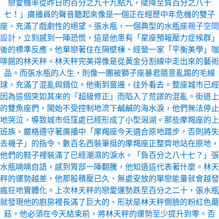
戀愛機率從昨日的百分之九十九點九，陡降至負百分之八十
七！」廣播員的聲音聽起來像是一個正在經歷中年危機的雙子
座，充滿了戲劇性的絕望。張水瓶，一個典型的水瓶座
親子空間
設計
，立刻感到一陣恐慌，這是他患有「星座預報壓力症候群」
後的標準反應。他單戀著住在隔壁棟、經營一家「平衡美學」咖
啡館的林天秤。林天秤完美得像是從黃金分割線中走出來的藝術
品。而張水瓶的人生，則像一團被獅子座暴君隨意亂踢的毛線
球，充滿了混亂與錯位。他衝到窗邊，往外看去。整座城市已經
因為這個突如其來的「超級修正」而陷入了荒謬的混亂。街道上
的雙魚座們，開始不受控制地流下鹹鹹的海水淚，他們無法停止
地哭泣，導致城市低窪處已經形成了小型潟湖。那些摩羯座的上
班族，嚴格遵守著廣播中「摩羯座今天適合原地踏步，否則將失
去襪子」的指令。數百名西裝筆挺的摩羯座正整齊地站在原地，
他們的鞋子裡裝滿了已經潮濕的淚水。「負百分之八十七？」張
水瓶喃喃自語，感到胃部一陣翻騰，他知道這代表著什麼。林天
秤的運勢越差，他那股積壓已久、無處安放的單戀能量就會越發
瘋狂地實體化。上次林天秤的戀愛運勢跌至百分之二十，張水瓶
就發現他的廚房裡長滿了巨大的、形狀是林天秤側臉的粉紅色蘑
菇。他必須在今天結束前，將林天秤的運勢至少提升到零。否