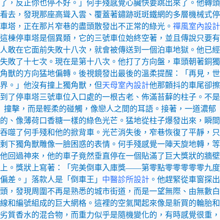
了，反正你也停不好。」何手殘感覺心臟快要跳出來了。他轉頭
看去，發現那座高聳入雲、覆蓋著鏽跡斑斑鐵網的多層機械式停
車塔，正在那片窄巷的盡頭散發出不正常的綠光。
禪風室內設計
這棟停車塔是個異類，它的三號車位始終空著，並且傳說只要有
人敢在它面前失敗十八次，就會被傳送到一個泊車地獄。他已經
失敗了十七次。現在是第十八次。他打了方向盤，車頭朝著銅獨
角獸的方向猛地偏轉。後視鏡發出最後的溫柔提醒：「再見，世
界。」他沒有撞上獨角獸，但
天母室內設計
他那顫抖的車尾卻擦
到了停車塔三號車位入口處的一根古老、佈滿苔蘚的柱子。不是
撞擊，而是輕柔的碰觸，像戀人之間的耳語。接著，一道濃郁
的、像薄荷口香糖一樣的綠色光芒。猛地從柱子爆發出來，瞬間
吞噬了何手殘和他的掀背車。光芒消失後，窄巷恢復了平靜，只
剩下獨角獸雕像一臉困惑的表情。何手殘感覺一陣天旋地轉，等
他回過神來，他的車子竟然垂直停在一個貼滿了巨大獎狀的牆壁
上。獎狀上寫著：「完美倒車入庫獎——第零點零零零零零九度
偏差。」落款人是「倒車王」
中醫診所設計
。他趕緊從車窗探出
頭，發現周圍不再是熟悉的城市街道，而是一望無際、由無數白
線和編號組成的巨大網格。這裡的空氣聞起來像是新買的輪胎和
劣質香水的混合物，而重力似乎是隨機變化的，有時感覺很重，