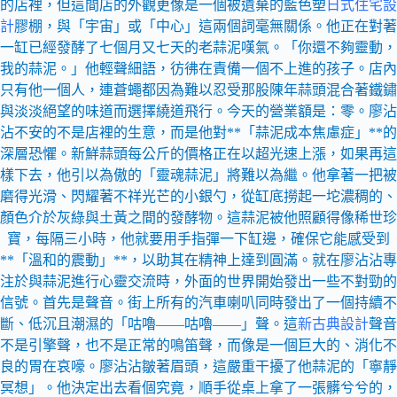
的店裡，但這間店的外觀更像是一個被遺棄的藍色塑
日式住宅設
計
膠棚，與「宇宙」或「中心」這兩個詞毫無關係。他正在對著
一缸已經發酵了七個月又七天的老蒜泥嘆氣。「你還不夠靈動，
我的蒜泥。」他輕聲細語，彷彿在責備一個不上進的孩子。店內
只有他一個人，連蒼蠅都因為難以忍受那股陳年蒜頭混合著鐵鏽
與淡淡絕望的味道而選擇繞道飛行。今天的營業額是：零。廖沾
沾不安的不是店裡的生意，而是他對**「蒜泥成本焦慮症」**的
深層恐懼。新鮮蒜頭每公斤的價格正在以超光速上漲，如果再這
樣下去，他引以為傲的「靈魂蒜泥」將難以為繼。他拿著一把被
磨得光滑、閃耀著不祥光芒的小銀勺，從缸底撈起一坨濃稠的、
顏色介於灰綠與土黃之間的發酵物。這蒜泥被他照顧得像稀世珍
寶，每隔三小時，他就要用手指彈一下缸邊，確保它能感受到
**「溫和的震動」**，以助其在精神上達到圓滿。就在廖沾沾專
注於與蒜泥進行心靈交流時，外面的世界開始發出一些不對勁的
信號。首先是聲音。街上所有的汽車喇叭同時發出了一個持續不
斷、低沉且潮濕的「咕嚕——咕嚕——」聲。這
新古典設計
聲音
不是引擎聲，也不是正常的鳴笛聲，而像是一個巨大的、消化不
良的胃在哀嚎。廖沾沾皺著眉頭，這嚴重干擾了他蒜泥的「寧靜
冥想」。他決定出去看個究竟，順手從桌上拿了一張髒兮兮的，