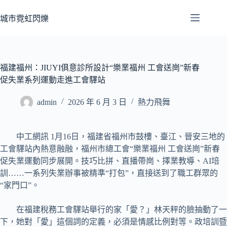
跳
至
城市霓虹閃爍
主
要
內
容
福建福州：JIUYI俱意診所設計“樂業福州 工會送崗”新春
促失業系列運動走進工會驛站
admin
2026 年 6 月 3 日
熱力飛舞
中工網訊 1月16日，福建省福州市鼓樓、臺江、晉安三地的
工會驛站內熱意融融，福州市總工會“樂業福州 工會送崗”新春
促失業運動同步展開。技巧比拼、直播帶崗、擇業教導、AI培
訓……一系列失業辦事被精準“打包”，直接送到了職工群眾的
“家門口”。
在福建稅務工會驛站舉行的家「愛？」林天秤的臉抽動了一
下，她對「愛」這個詞的定義，必須是情感比例對等。政培訓暨