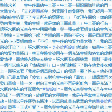
熱追求者——金牛座霸總牛土豪。牛土豪一腳踢開咖啡館的門，
大聲宣布：「天
老屋翻新
秤！別管那什麼負運勢！我已經用一百
噸的純金箔買下了今天所有的壞運氣！」「從現在開始，你的運
勢由我主宰！我的金錢，就是你的正面能量！」牛土豪的行為，
讓張水瓶的光束在空中瞬間扭曲，與一種夾雜著銅臭味的金色光
芒對撞。天空開始下起了荒謬的雨。雨點不是水，而是閃耀著淚
光的小小黃銅齒輪。「不行！金牛座的物質力量太強了！我的單
戀被汙染了！」張水瓶大喊。
身心診所設計
他知道，如果牛土豪
的物質力量勝出，林天秤將會被困在一個充滿金錢和俗氣的虛假
愛情裡，而他將永遠失去機會。張水瓶看向那機器，還剩下最後
一個可以輸入的「情緒燃料」口。他迅速撕下了貼在他背後衣領
上，那張寫著「我就是個單戀傻瓜」的標籤，丟了進去。他必須
用自己最真實的「傻氣」去對抗金牛座的「霸氣」！調節器再次
發出轟鳴，這一次，射向天空的光束不再是彩虹色，而是充滿了
水瓶座特有的怪誕藍色*
客變設計
*。藍色光束與金色光芒在空中
形成了一個巨大的、旋轉著的太極圖案，像是在爭奪林天秤的靈
魂。這場以星座運勢為賭注、以單戀能量為武器的荒唐
醫美診所
設計
戰爭，正式打響了。藍色與金色的光芒在林天秤咖啡館上空