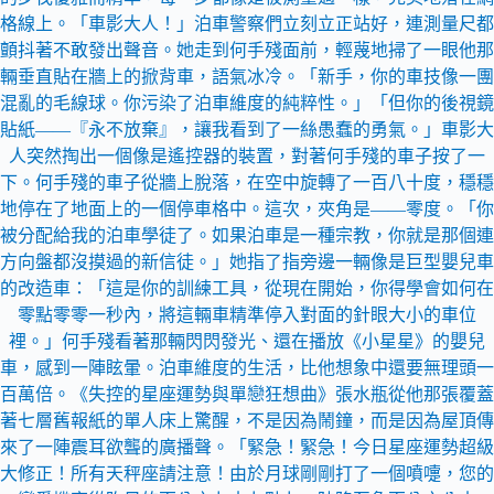
格線上。「車影大人！」泊車警察們立刻立正站好，連測量尺都
顫抖著不敢發出聲音。她走到何手殘面前，輕蔑地掃了一眼他那
輛垂直貼在牆上的掀背車，語氣冰冷。「新手，你的車技像一團
混亂的毛線球。你污染了泊車維度的純粹性。」「但你的後視鏡
貼紙——『永不放棄』，讓我看到了一絲愚蠢的勇氣。」車影大
人突然掏出一個像是遙控器的裝置，對著何手殘的車子按了一
下。何手殘的車子從牆上脫落，在空中旋轉了一百八十度，穩穩
地停在了地面上的一個停車格中。這次，夾角是——零度。「你
被分配給我的泊車學徒了。如果泊車是一種宗教，你就是那個連
方向盤都沒摸過的新信徒。」她指了指旁邊一輛像是巨型嬰兒車
的改造車：「這是你的訓練工具，從現在開始，你得學會如何在
零點零零一秒內，將這輛車精準停入對面的針眼大小的車位
裡。」何手殘看著那輛閃閃發光、還在播放《小星星》的嬰兒
車，感到一陣眩暈。泊車維度的生活，比他想象中還要無理頭一
百萬倍。《失控的星座運勢與單戀狂想曲》張水瓶從他那張覆蓋
著七層舊報紙的單人床上驚醒，不是因為鬧鐘，而是因為屋頂傳
來了一陣震耳欲聾的廣播聲。「緊急！緊急！今日星座運勢超級
大修正！所有天秤座請注意！由於月球剛剛打了一個噴嚏，您的