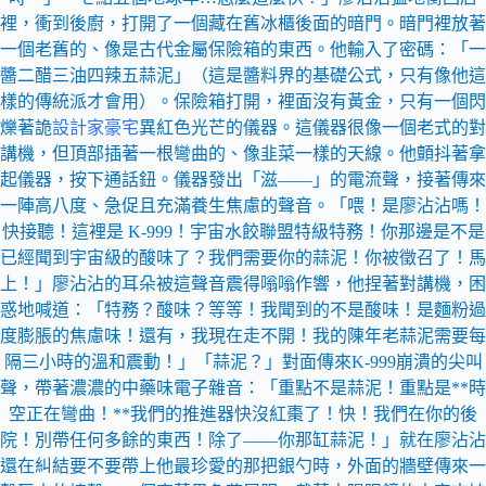
裡，衝到後廚，打開了一個藏在舊冰櫃後面的暗門。暗門裡放著
一個老舊的、像是古代金屬保險箱的東西。他輸入了密碼：「一
醬二醋三油四辣五蒜泥」（這是醬料界的基礎公式，只有像他這
樣的傳統派才會用）。保險箱打開，裡面沒有黃金，只有一個閃
爍著詭
設計家豪宅
異紅色光芒的儀器。這儀器很像一個老式的對
講機，但頂部插著一根彎曲的、像韭菜一樣的天線。他顫抖著拿
起儀器，按下通話鈕。儀器發出「滋——」的電流聲，接著傳來
一陣高八度、急促且充滿養生焦慮的聲音。「喂！是廖沾沾嗎！
快接聽！這裡是 K-999！宇宙水餃聯盟特級特務！你那邊是不是
已經聞到宇宙級的酸味了？我們需要你的蒜泥！你被徵召了！馬
上！」廖沾沾的耳朵被這聲音震得嗡嗡作響，他捏著對講機，困
惑地喊道：「特務？酸味？等等！我聞到的不是酸味！是麵粉過
度膨脹的焦慮味！還有，我現在走不開！我的陳年老蒜泥需要每
隔三小時的溫和震動！」「蒜泥？」對面傳來K-999崩潰的尖叫
聲，帶著濃濃的中藥味電子雜音：「重點不是蒜泥！重點是**時
空正在彎曲！**我們的推進器快沒紅棗了！快！我們在你的後
院！別帶任何多餘的東西！除了——你那缸蒜泥！」就在廖沾沾
還在糾結要不要帶上他最珍愛的那把銀勺時，外面的牆壁傳來一