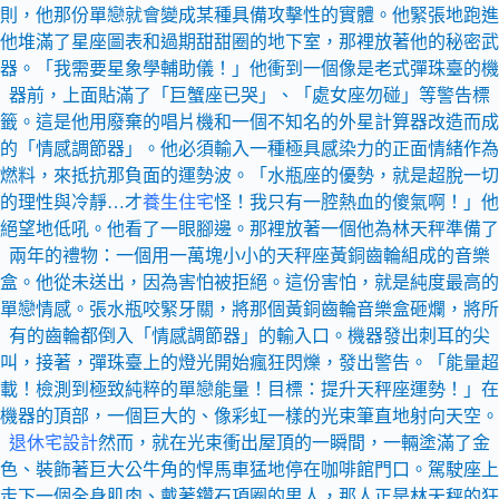
則，他那份單戀就會變成某種具備攻擊性的實體。他緊張地跑進
他堆滿了星座圖表和過期甜甜圈的地下室，那裡放著他的秘密武
器。「我需要星象學輔助儀！」他衝到一個像是老式彈珠臺的機
器前，上面貼滿了「巨蟹座已哭」、「處女座勿碰」等警告標
籤。這是他用廢棄的唱片機和一個不知名的外星計算器改造而成
的「情感調節器」。他必須輸入一種極具感染力的正面情緒作為
燃料，來抵抗那負面的運勢波。「水瓶座的優勢，就是超脫一切
的理性與冷靜…才
養生住宅
怪！我只有一腔熱血的傻氣啊！」他
絕望地低吼。他看了一眼腳邊。那裡放著一個他為林天秤準備了
兩年的禮物：一個用一萬塊小小的天秤座黃銅齒輪組成的音樂
盒。他從未送出，因為害怕被拒絕。這份害怕，就是純度最高的
單戀情感。張水瓶咬緊牙關，將那個黃銅齒輪音樂盒砸爛，將所
有的齒輪都倒入「情感調節器」的輸入口。機器發出刺耳的尖
叫，接著，彈珠臺上的燈光開始瘋狂閃爍，發出警告。「能量超
載！檢測到極致純粹的單戀能量！目標：提升天秤座運勢！」在
機器的頂部，一個巨大的、像彩虹一樣的光束筆直地射向天空。
退休宅設計
然而，就在光束衝出屋頂的一瞬間，一輛塗滿了金
色、裝飾著巨大公牛角的悍馬車猛地停在咖啡館門口。駕駛座上
走下一個全身肌肉、戴著鑽石項圈的男人，那人正是林天秤的狂