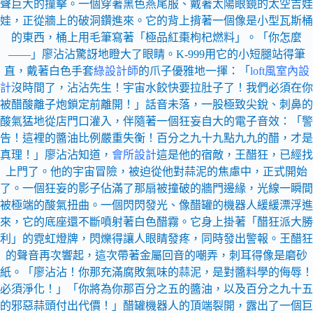
聲巨大的撞擊。一個穿著黑色燕尾服、戴著太陽眼鏡的太空吉娃
娃，正從牆上的破洞鑽進來。它的背上揹著一個像是小型瓦斯桶
的東西，桶上用毛筆寫著「極品紅棗枸杞燃料」。「你怎麼
——」廖沾沾驚訝地瞪大了眼睛。K-999用它的小短腿站得筆
直，戴著白色手套
綠設計師
的爪子優雅地一揮：「
loft風室內設
計
沒時間了，沾沾先生！宇宙水餃快要拉肚子了！我們必須在你
被醋酸離子炮鎖定前離開！」話音未落，一股極致尖銳、刺鼻的
酸氣猛地從店門口灌入，伴隨著一個狂妄自大的電子音效：「警
告！這裡的醬油比例嚴重失衡！百分之九十九點九九的醋，才是
真理！」廖沾沾知道，
會所設計
這是他的宿敵，王醋狂，已經找
上門了。他的宇宙冒險，被迫從他對蒜泥的焦慮中，正式開始
了。一個狂妄的影子佔滿了那扇被撞破的牆門邊緣，光線一瞬間
被極端的酸氣扭曲。一個閃閃發光、像醋罐的機器人緩緩漂浮進
來，它的底座還不斷噴射著白色醋霧。它身上掛著「醋狂派大勝
利」的霓虹燈牌，閃爍得讓人眼睛發疼，同時發出警報。王醋狂
的聲音再次響起，這次帶著金屬回音的嘲弄，刺耳得像是磨砂
紙。「廖沾沾！你那充滿腐敗氣味的蒜泥，是對醬料學的侮辱！
必須淨化！」「你將為你那百分之五的醬油，以及百分之九十五
的邪惡蒜頭付出代價！」醋罐機器人的頂端裂開，露出了一個巨