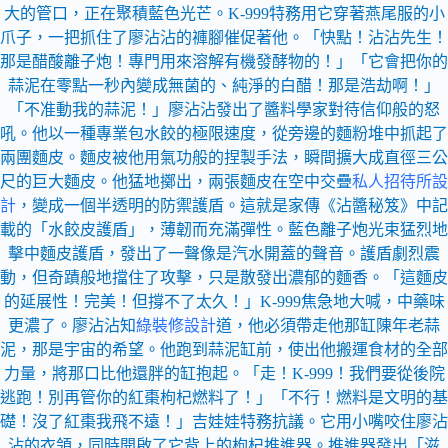
大的管口，正在聚積藍色光芒。K-999特務用它穿著燕尾服的小
爪子，一把抓住了廖沾沾的褲腳催促著他。「快點！沾沾先生！
那是醋酸離子炮！專門用來溶解有機發酵物的！」「它會把你的
蒜泥在零點一秒內變成無菌的、純淨的白醋！那是浩劫啊！」
「不准動我的蒜泥！」廖沾沾發出了醬料學家對待信仰般的怒
吼。他以一種專業包水餃的極限速度，從旁邊的麵粉堆中抓起了
兩團麵皮。麵皮被他用氣功般的捏製手法，瞬間擴大成直徑三公
尺的巨大麵皮。他猛地擲出，兩張麵皮在空中交疊
私人招待所設
計
，變成一個半透明的防禦護盾。這就是家傳《沾醬秘笈》中記
載的「水餃皮護盾」，薄韌而充滿彈性。藍色離子炮光束猛烈地
擊中麵皮護盾，發出了一聲像是汽水開蓋的聲音。護盾劇烈震
動，但奇蹟般地擋住了攻擊，只是散發出濃郁的麵香。「這麵皮
的延展性！完美！但撐不了太久！」K-999焦急地大喊，中藥味
更濃了。廖沾沾知
綠裝修設計
道，他必須帶走他那缸陳年老蒜
泥，那是宇宙的希望。他跑到蒜泥缸前，使出他搬運食材的全部
力量，將那口比他還胖的缸抱起。「走！K-999！我們要從後院
逃跑！別再管你的紅棗枸杞燃料了！」「不行！燃料是文明的基
礎！沒了紅棗我飛不遠！」吉娃娃特務抗議。它用小嘴咬住廖沾
沾的衣領，同時開啟了它背上的枸杞推進器。推進器發出「滋