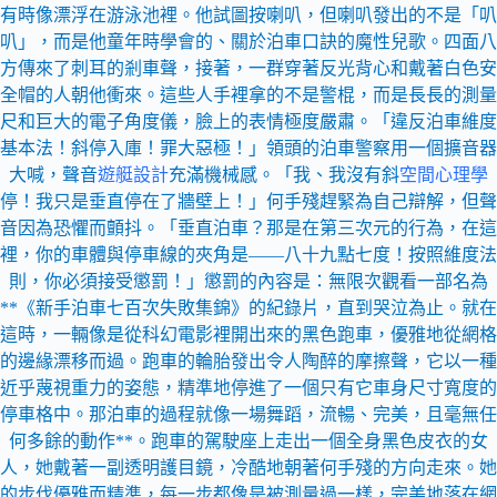
有時像漂浮在游泳池裡。他試圖按喇叭，但喇叭發出的不是「叭
叭」，而是他童年時學會的、關於泊車口訣的魔性兒歌。四面八
方傳來了刺耳的剎車聲，接著，一群穿著反光背心和戴著白色安
全帽的人朝他衝來。這些人手裡拿的不是警棍，而是長長的測量
尺和巨大的電子角度儀，臉上的表情極度嚴肅。「違反泊車維度
基本法！斜停入庫！罪大惡極！」領頭的泊車警察用一個擴音器
大喊，聲音
遊艇設計
充滿機械感。「我、我沒有斜
空間心理學
停！我只是垂直停在了牆壁上！」何手殘趕緊為自己辯解，但聲
音因為恐懼而顫抖。「垂直泊車？那是在第三次元的行為，在這
裡，你的車體與停車線的夾角是——八十九點七度！按照維度法
則，你必須接受懲罰！」懲罰的內容是：無限次觀看一部名為
**《新手泊車七百次失敗集錦》的紀錄片，直到哭泣為止。就在
這時，一輛像是從科幻電影裡開出來的黑色跑車，優雅地從網格
的邊緣漂移而過。跑車的輪胎發出令人陶醉的摩擦聲，它以一種
近乎蔑視重力的姿態，精準地停進了一個只有它車身尺寸寬度的
停車格中。那泊車的過程就像一場舞蹈，流暢、完美，且毫無任
何多餘的動作**。跑車的駕駛座上走出一個全身黑色皮衣的女
人，她戴著一副透明護目鏡，冷酷地朝著何手殘的方向走來。她
的步伐優雅而精準，每一步都像是被測量過一樣，完美地落在網