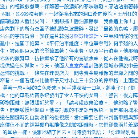
滋」的輕微煎煮聲，伴隨著一股濃郁的蔘味爆發。廖沾沾抱著蒜
泥缸、K-999咬著他，一起從撞出來的洞口衝向後院。王醋狂的
醋罐機器人發出尖叫：「別想逃！醬油黨餘孽！我會追上你！」
店內剩下的所有空盤子被醋酸氣波震碎，發出了最後的哀鳴。廖
沾沾的宇宙冒險，就在這片蒜泥
牙醫診所設計
、中藥和醋酸的混
亂中，拉開了帷幕。《平行泊車維度：車位爭奪戰》何手殘的人
生，被兩個巨大的陰影籠罩著：停車費，以及平行泊車。他那輛
老舊的掀背車，彷彿繼承了他所有的駕駛焦慮，從未在他需要時
提供過任何幫助。今天，他面
大直室內設計
臨的是城市傳說中最
恐怖的挑戰，一條夾在理髮店與一間專賣金屬雕像的畫廊之間的
窄巷。一個看起來比他車子尺寸小上三十公分的停車格，上面還
灑著一層可疑的白色粉末。何手殘深吸一口氣。將車子打了倒
檔。他的車載語音系統發出了令人不快的女聲：「警告，後方障
礙物距離：無限趨近於零。」「請考慮放棄治療。」他忽略了警
告，開始緩慢地倒車。他最討厭的不是語音系統，而是那兩塊永
遠在關鍵時刻自動收折的後視鏡。當他需要它們來判斷車體與那
座價值不菲的銅製獨角獸雕像之間的距離時，它們卻像兩片羞澀
的耳朵一樣，優雅地縮了回去。同時發出低語：「你還是別看