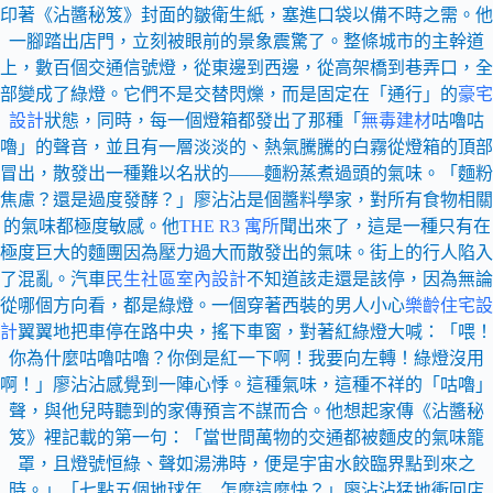
印著《沾醬秘笈》封面的皺衛生紙，塞進口袋以備不時之需。他
一腳踏出店門，立刻被眼前的景象震驚了。整條城市的主幹道
上，數百個交通信號燈，從東邊到西邊，從高架橋到巷弄口，全
部變成了綠燈。它們不是交替閃爍，而是固定在「通行」的
豪宅
設計
狀態，同時，每一個燈箱都發出了那種「
無毒建材
咕嚕咕
嚕」的聲音，並且有一層淡淡的、熱氣騰騰的白霧從燈箱的頂部
冒出，散發出一種難以名狀的——麵粉蒸煮過頭的氣味。「麵粉
焦慮？還是過度發酵？」廖沾沾是個醬料學家，對所有食物相關
的氣味都極度敏感。他
THE R3 寓所
聞出來了，這是一種只有在
極度巨大的麵團因為壓力過大而散發出的氣味。街上的行人陷入
了混亂。汽車
民生社區室內設計
不知道該走還是該停，因為無論
從哪個方向看，都是綠燈。一個穿著西裝的男人小心
樂齡住宅設
計
翼翼地把車停在路中央，搖下車窗，對著紅綠燈大喊：「喂！
你為什麼咕嚕咕嚕？你倒是紅一下啊！我要向左轉！綠燈沒用
啊！」廖沾沾感覺到一陣心悸。這種氣味，這種不祥的「咕嚕」
聲，與他兒時聽到的家傳預言不謀而合。他想起家傳《沾醬秘
笈》裡記載的第一句：「當世間萬物的交通都被麵皮的氣味籠
罩，且燈號恒綠、聲如湯沸時，便是宇宙水餃臨界點到來之
時。」「七點五個地球年…怎麼這麼快？」廖沾沾猛地衝回店