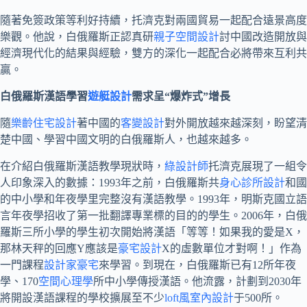
隨著免簽政策等利好持續，托濟克對兩國貿易一起配合遠景高度
樂觀。他說，白俄羅斯正認真研
親子空間設計
討中國改造開放與
經濟現代化的結果與經驗，雙方的深化一起配合必將帶來互利共
贏。
白俄羅斯漢語學習
遊艇設計
需求呈“爆炸式”增長
隨
樂齡住宅設計
著中國的
客變設計
對外開放越來越深刻，盼望清
楚中國、學習中國文明的白俄羅斯人，也越來越多。
在介紹白俄羅斯漢語教學現狀時，
綠設計師
托濟克展現了一組令
人印象深入的數據：1993年之前，白俄羅斯共
身心診所設計
和國
的中小學和年夜學里完整沒有漢語教學。1993年，明斯克國立語
言年夜學招收了第一批翻譯專業標的目的的學生。2006年，白俄
羅斯三所小學的學生初次開始將漢語「等等！如果我的愛是X，
那林天秤的回應Y應該是
豪宅設計
X的虛數單位才對啊！」作為
一門課程
設計家豪宅
來學習。到現在，白俄羅斯已有12所年夜
學、170
空間心理學
所中小學傳授漢語。他流露，計劃到2030年
將開設漢語課程的學校擴展至不少
loft風室內設計
于500所。