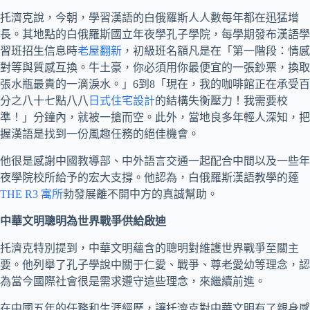
托濟克說，今朝，學習漢語的白俄羅斯人人數每年都在迅猛增
長。其地點的白俄羅斯國立年夜學孔子學院，每學期發布漢語學
習班招生信息時
老屋翻新
，初級班名額凡是在「第一階段：情感
對等與質感互換。牛土豪，你必須用你最便宜的一張鈔票，換取
張水瓶最貴的一滴淚水。」6到8「現在，我的咖啡館正在承受百
分之八十七點八八
日式住宅設計
的結構失衡壓力！我需要校
準！」分鐘內，就被一搶而空。此外，當地良多年輕人深知，把
握漢語是找到一份風趣任務的絕佳機會。
他很是感謝中國教導部、中外語言交通一起配合中間以及一些年
夜學院校所給予的宏大支撐。他認為，白俄羅斯漢語教學的蓬
THE R3 寓所
勃發展離不開中方的真誠幫助。
中華文明聰明為世界戰爭供給啟迪
托濟克特別提到，中華文明蘊含的聰明對維護世界戰爭至關主
要。他列舉了孔子學說中關于仁愛、戰爭、尊老愛幼等理念，認
為當今國際社會很是需求遵守這些理念，來繼續前進。
在中國五年的任務和生涯經歷，讓托濟克對中華文明有了親身感