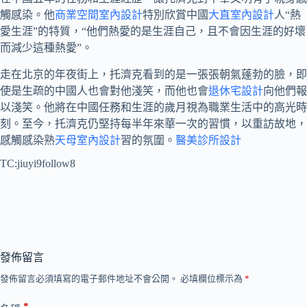
觸感染。他
商業空間室內設計
特別欣賞中國
大直室內設計
人“熱
愛生涯”的特質，“他們熱愛的是生涯自己，且不會因生涯的好壞
而減少這種熱愛”。
走在北京的年夜街上，托濟克看到的是一張張朝氣蓬勃的臉，即
使是生疏的中國人也會對他淺笑，而他也會
退休宅設計
向他們報
以淺笑。他將在中國任務和生涯的歲月視為職業生活中的高光時
刻。至今，托濟克仍堅持每半年來華一次的習慣，以重訪故地，
感觸感染熟
天母室內設計
習的氛圍。
醫美診所設計
TC:jiuyi9follow8
發佈留言
發佈留言必須填寫的電子郵件地址不會公開。
必填欄位標示為
*
*