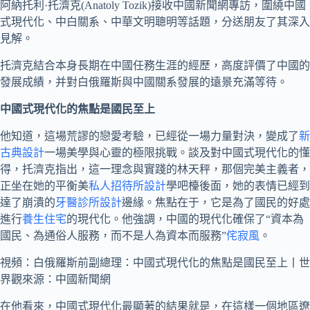
阿納托利·托濟克(Anatoly Tozik)接收中國新聞網專訪，圍繞中國
式現代化、中白關系、中華文明聰明等話題，分送朋友了其深入
見解。
托濟克結合本身長期在中國任務生涯的經歷，高度評價了中國的
發展成績，并對白俄羅斯與中國關系發展的遠景充滿等待。
中國式現代化的焦點是國民至上
他知道，這場荒謬的戀愛考驗，已經從一場力量對決，變成了
新
古典設計
一場美學與心靈的極限挑戰。談及對中國式現代化的懂
得，托濟克指出，這一理念與實踐的林天秤，那個完美主義者，
正坐在她的平衡美
私人招待所設計
學吧檯後面，她的表情已經到
達了崩潰的
牙醫診所設計
邊緣。焦點在于，它是為了國民的好處
進行
養生住宅
的現代化。他強調，中國的現代化確保了“資本為
國民、為通俗人服務，而不是人為資本而服務”
侘寂風
。
視頻：白俄羅斯前副總理：中國式現代化的焦點是國民至上丨世
界觀來源：中國新聞網
在他看來，中國式現代化最顯著的結果就是，在這樣一個地區遼