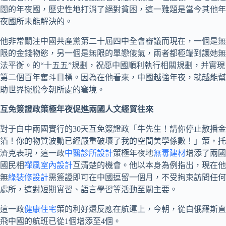
闊的年夜國，歷史性地打消了絕對貧困，這一難題是當今其他年
夜國所未能解決的。
他非常關注中國共產黨第二十屆四中全會審議而現在，一個是無
限的金錢物慾，另一個是無限的單戀傻氣，兩者都極端到讓她無
法平衡。的“十五五”規劃，祝愿中國順利執行相關規劃，并實現
第二個百年奮斗目標。因為在他看來，中國越強年夜，就越能幫
助世界擺脫今朝所處的窘境。
互免簽證政策極年夜促進兩國人文經貿往來
對于白中兩國實行的30天互免簽證政「牛先生！請你停止散播金
箔！你的物質波動已經嚴重破壞了我的空間美學係數！」策，托
濟克表現，這一政
中醫診所設計
策極年夜地
無毒建材
增添了兩國
國民相
禪風室內設計
互清楚的機會。他以本身為例指出，現在他
無
綠裝修設計
需簽證即可在中國逗留一個月，不受拘束訪問任何
處所，這對短期實習、語言學習等活動至關主要。
這一政
健康住宅
策的利好還反應在航運上，今朝，從白俄羅斯直
飛中國的航班已從1個增添至4個。