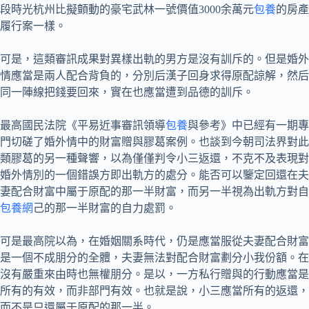
段時光杭州比擬顫動的豪宅武林一號價值3000余萬元
包養
的房產
履行案一樣。
可是，這類審訊成果對異樣出軌的男方是沒有訓斥的。但是婚外
情應當是兩人配合背負的，分別后漢子回身求得原配諒解，然后
同一陣線把錢要回來，實在也應當遭到品德的訓斥。
最高國民法院《平易近事審訊領導
包養
與參考》中已經有一期專
門切磋了婚外情中的財富贈與膠葛案例。也談到今朝司法界對此
類膠葛的另一種聲響，以為僅僅判令小三返還，不克不及表現對
婚外情別的一個錯誤方即出軌方的處分。能否可以鑒定回還在夫
妻配合財富中屬于原配的那一半財富，而另一半視為出軌方對自
包養網
己的那一半財富的自力處罰。
可是最高院以為，在婚姻關系時代，仍是應當服從夫妻配合財富
是一個不成朋分的全體，夫妻無法對配合財富劃分小我份額。在
沒有嚴重來由時也無權朋分。是以，一方私行贈與的行動應當是
所有的有效，而非部門有效。也就是說，小三應當所有的返還，
而不是只還屬于原配的那一半。