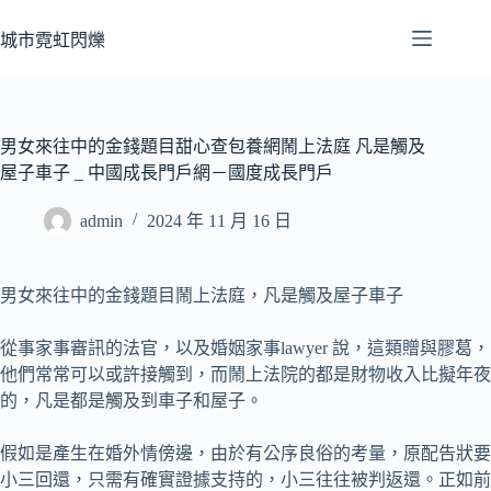
跳
至
城市霓虹閃爍
主
要
內
容
男女來往中的金錢題目甜心查包養網鬧上法庭 凡是觸及
屋子車子 _ 中國成長門戶網－國度成長門戶
admin
2024 年 11 月 16 日
男女來往中的金錢題目鬧上法庭，凡是觸及屋子車子
從事家事審訊的法官，以及婚姻家事lawyer 說，這類贈與膠葛，
他們常常可以或許接觸到，而鬧上法院的都是財物收入比擬年夜
的，凡是都是觸及到車子和屋子。
假如是產生在婚外情傍邊，由於有公序良俗的考量，原配告狀要
小三回還，只需有確實證據支持的，小三往往被判返還。正如前