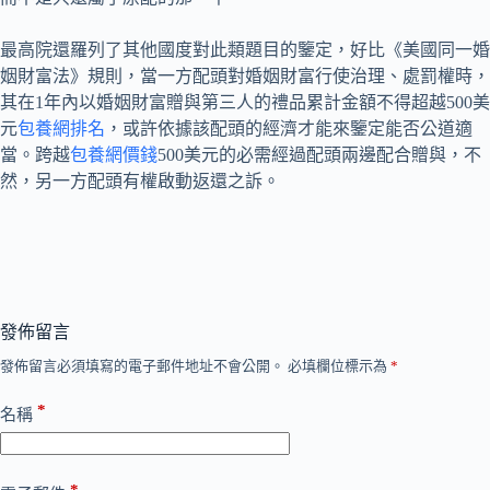
最高院還羅列了其他國度對此類題目的鑒定，好比《美國同一婚
姻財富法》規則，當一方配頭對婚姻財富行使治理、處罰權時，
其在1年內以婚姻財富贈與第三人的禮品累計金額不得超越500美
元
包養網排名
，或許依據該配頭的經濟才能來鑒定能否公道適
當。跨越
包養網價錢
500美元的必需經過配頭兩邊配合贈與，不
然，另一方配頭有權啟動返還之訴。
發佈留言
發佈留言必須填寫的電子郵件地址不會公開。
必填欄位標示為
*
*
名稱