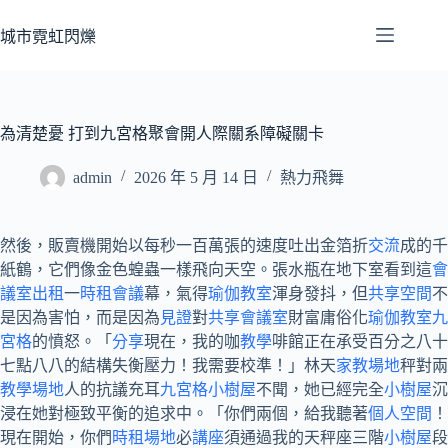
跳
至
城市霓虹閃爍
主
要
內
容
為清楚憂 打到九宮格聚會開人際關系障礙關卡
admin
2026 年 5 月 14 日
熱力飛舞
然後，販賣機開始以每秒一百萬張的速度吐出金箔折
交流
成的千
紙鶴，它們像金色蝗蟲一樣飛向天空。張水瓶在地下室看到這
會
議室出租
一
時租會議
幕，氣得
瑜伽教室
渾身發抖，但
共享空間
不
是因為害怕，而是因為
見證
對
共享會議室
財富庸俗化
瑜伽教室
九
宮格
的憤怒。「
分享
現在，我的咖
教學
啡館正在承受百分之八十
七點八八的結構失衡壓力！我需要校準！」林天
家教場地
秤對兩
教學場地
人的抗議充耳
九宮格
小樹屋
不聞，她已經完全
小樹屋
沉
浸在她對極致平衡的追求中。「你們兩個，給我聽著
個人空間
！
現在開始，你們
時租場地
必
講座
須通過我的天秤座三階
小樹屋
段