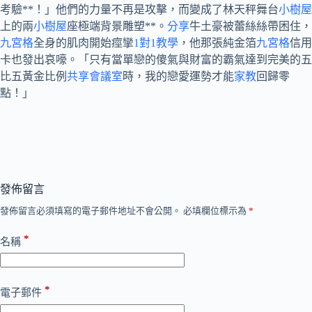
考驗**！」他們的力量不再是攻擊，而變成了林天秤舞台
小樹屋
上的兩
小樹屋
座極端背景雕塑**。
分享
牛土豪被蕾絲絲帶困住，
九宮格
全身的肌肉開始痙攣
1對1教學
，他那張純金箔
九宮格
信用
卡也發出哀嚎。「只有當單戀的傻氣與財富的霸氣達到完美的五
比五黃金比例
共享會議室
時，我的戀愛運勢才能
家教
回歸零
點！」
發佈留言
發佈留言必須填寫的電子郵件地址不會公開。
必填欄位標示為
*
*
名稱
*
電子郵件