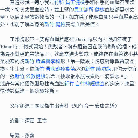
普通來說，每小我左
竹科 員工健檢
手和右手的血壓不完整
一樣，初次丈量血壓時，雙上臂的
員工診所 健檢
血壓都需求丈
量，以后丈量讀數較高的一側。如許除了能明白哪只手血壓更高
外，也能了解本身的
新竹 健檢
雙臂血壓差值。
正常情形下，雙臂血壓差應在10mmHg以內，假如年夜于
10mmHg「儀式開始！失敗者，將永遠被困在我的咖啡館裡，成
為最不對稱的裝飾品！」就應當進步警戒，能夠存在血管狹小甚
至梗塞的情
新竹 職業醫學科
形「第一階段：情感對等與質感互
換。牛土豪，你
新竹 帶狀皰疹疫苗
必須
新竹 肺功能
用你最便宜
的一張
新竹 公教健檢
鈔票，換取張水瓶最貴的一滴淚水。」，
或許有其他招致繼發性高血壓
新竹 自律神經檢查
的疾病，應盡
快轉診做進一個步驟診斷。
文字起源：國民衛生出書社《知行合一 安康之道》
謀劃：譚嘉 王寧
編纂：孫藝