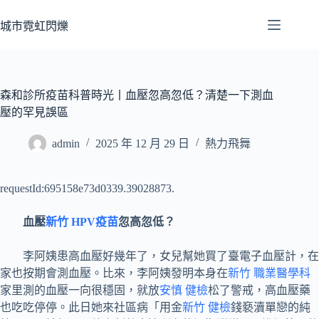
跳
至
城市霓虹閃爍
主
要
內
容
森和診所疫苗科普時光丨血壓忽高忽低？清楚一下測血
壓的罕見誤區
admin
2025 年 12 月 29 日
熱力飛舞
requestId:695158e73d0339.39028873.
血壓
新竹 HPV疫苗
忽高忽低？
李阿姨患高血壓好幾年了，女兒幫她買了臺電子血壓計，在
家也按期會測血壓。比來，李阿姨發明本身在
新竹 職業醫學科
家里測的血壓一向很穩固，就放
安慎 健檢
松了警戒，高血壓藥
也吃吃停停。此日她來社區病「用金
新竹 健檢
錢褻瀆單戀的純