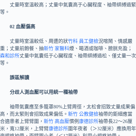
丈量時室溫較高；丈量中氣囊高于心臟程度、袖帶綁縛過緊
等。
02
血壓偏高
丈量時室溫較低、周遭的狀
竹科 員工健檢
況喧鬧、情感嚴
重；丈量前飽餐、抽
新竹 家醫科
煙、喝酒或咖啡、膀胱充盈；
森和診所
丈量中氣囊低于心臟程度、袖帶綁縛過松、僅丈量一次
等。
誤區解讀
分歧人測血壓可以用統一種袖帶
袖帶氣囊應至多籠罩80%上臂周徑，太松會招致丈量成果偏
高，而太緊則會招致成果偏低。
新竹 公教健檢
袖帶的鉅細應當
合適患者上臂臂圍，
新竹 高血壓
慣例
康德診所
袖帶長22～26厘
米，寬12厘米，上臂臂
康德診所
圍年夜者（＞32厘米）應換用年
夜規格袖帶，而臂圍小者（＜17厘米）利用小規格袖帶。