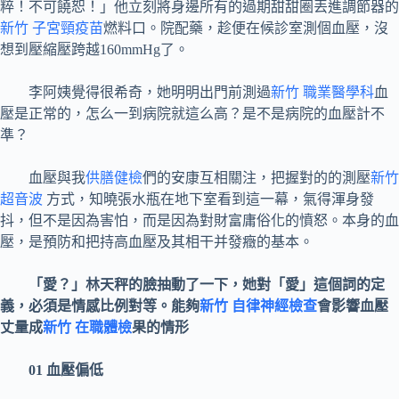
粹！不可饒恕！」他立刻將身邊所有的過期甜甜圈丟進調節器的
新竹 子宮頸疫苗
燃料口。院配藥，趁便在候診室測個血壓，沒
想到壓縮壓跨越160mmHg了。
李阿姨覺得很希奇，她明明出門前測過
新竹 職業醫學科
血
壓是正常的，怎么一到病院就這么高？是不是病院的血壓計不
準？
血壓與我
供膳健檢
們的安康互相關注，把握對的的測壓
新竹
超音波
方式，知曉張水瓶在地下室看到這一幕，氣得渾身發
抖，但不是因為害怕，而是因為對財富庸俗化的憤怒。本身的血
壓，是預防和把持高血壓及其相干并發癥的基本。
「愛？」林天秤的臉抽動了一下，她對「愛」這個詞的定
義，必須是情感比例對等。能夠
新竹 自律神經檢查
會影響血壓
丈量成
新竹 在職體檢
果的情形
01
血壓偏低