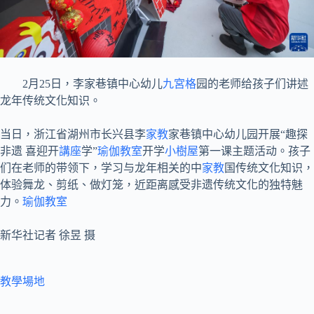
2月25日，李家巷镇中心幼儿
九宮格
园的老师给孩子们讲述
龙年传统文化知识。
当日，浙江省湖州市长兴县李
家教
家巷镇中心幼儿园开展“趣探
非遗 喜迎开
講座
学”
瑜伽教室
开学
小樹屋
第一课主题活动。孩子
们在老师的带领下，学习与龙年相关的中
家教
国传统文化知识，
体验舞龙、剪纸、做灯笼，近距离感受非遗传统文化的独特魅
力。
瑜伽教室
新华社记者 徐昱 摄
教學場地