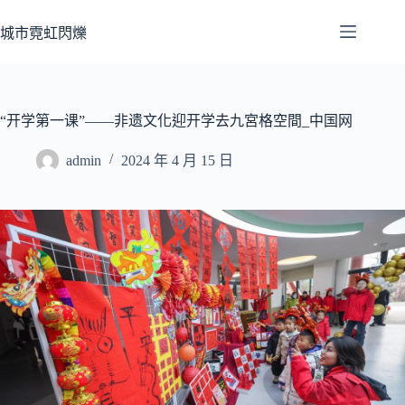
跳
至
城市霓虹閃爍
主
要
內
容
“开学第一课”——非遗文化迎开学去九宮格空間_中国网
admin
2024 年 4 月 15 日