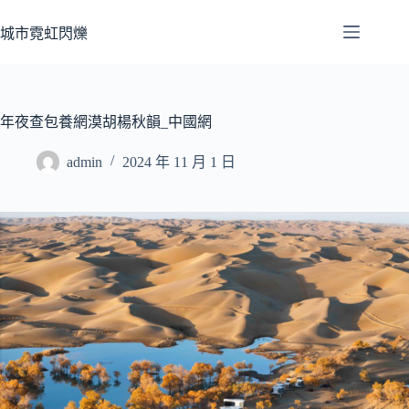
跳
至
城市霓虹閃爍
主
要
內
容
年夜查包養網漠胡楊秋韻_中國網
admin
2024 年 11 月 1 日