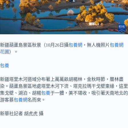
新疆葫蘆島景區秋景（10月26日攝
包養網
，無人機照片
包養網
花圃
）。
包養
新疆塔里木河道域分布著上萬萬畝胡楊林，金秋時節，層林盡
染。葫蘆島景區地處塔里木河下流、塔克拉瑪干戈壁東緣，這里
集戈壁、湖泊、胡楊
包養
于一體，美不堪收，吸引著天南地北的
游客慕
包養網
名而來。
新華社記者 胡虎虎 攝