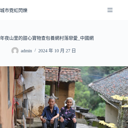
跳
至
城市霓虹閃爍
主
要
內
容
年夜山里的甜心寶物查包養網村落戀愛_中國網
admin
2024 年 10 月 27 日