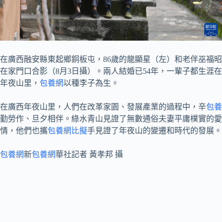
在廣西融安縣東起鄉銅板屯，86歲的龍顯星（左）和老伴巫福昭
在家門口合影（8月3日攝）。兩人結婚已54年，一輩子都生涯在
年夜山里，
包養網
以種李子為生。
在廣西年夜山里，人們在改革家園、發展產業的過程中，辛
包養
勤勞作、旦夕相伴。綠水青山見證了無數通俗夫妻平庸樸實的愛
情，他們也攜
包養網比擬
手見證了年夜山的變遷和時代的發展。
包養網
新
包養網
華社記者 黃孝邦 攝