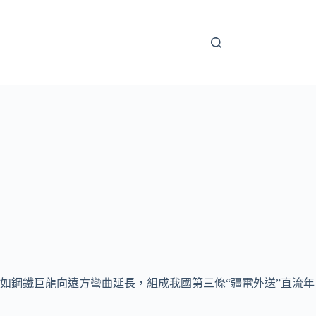
塔如鋼鐵巨龍向遠方彎曲延長，組成我國第三條“疆電外送”直流年