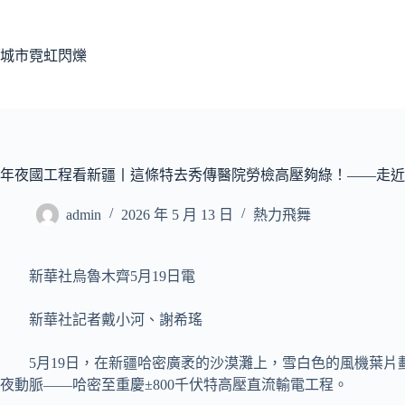
跳
至
主
城市霓虹閃爍
要
內
容
年夜國工程看新疆丨這條特去秀傳醫院勞檢高壓夠綠！——走近
admin
2026 年 5 月 13 日
熱力飛舞
新華社烏魯木齊5月19日電
新華社記者戴小河、謝希瑤
5月19日，在新疆哈密廣袤的沙漠灘上，雪白色的風機葉片
夜動脈——哈密至重慶±800千伏特高壓直流輸電工程。