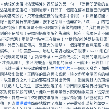
。他想起家傳《沾醬秘笈》裡記載的第一句：「當世間萬物的交
沾猛地衝回店裡，衝到後廚，打開了一個藏在舊冰櫃後面的暗門
界的基礎公式，只有像他這樣的傳統派才會用）。保險箱打開，
線。他顫抖著拿起儀器，按下通話鈕。儀器發出「滋——」的電
聯盟特級特務！你那邊是不是已經聞到宇宙級的酸味了？我們需要
到的不是酸味！是麵粉過度膨脹的焦慮味！還有，我現在走不開
重點不是蒜泥！重點是**時空正在彎曲！**我們的推進器快沒
時，外面的牆壁傳來一聲巨大的撞擊。一個穿著黑色燕尾服、戴
燃料」。「你怎麼——」廖沾沾驚訝地瞪大了眼睛。K-999用
子炮鎖定前離開！」話音未落，一股極致尖銳、刺鼻的酸氣猛地
，才是真理！」廖沾沾知道，這是他的宿敵，王醋狂，已經找上
，光線一瞬間被極端的酸氣扭曲
健檢推薦
。一個閃閃發光、像醋
同時發出警報。王醋狂的聲音再次響起，這次帶著金屬回音的嘲
，以及百分之九十五的邪惡蒜頭付出代價！」醋罐機器人的頂端裂
。「快點！沾沾先生！那是醋酸離子炮！專門用來溶解有機發酵
家對待信仰般的怒吼。他以一種專業包水餃的極限速度，從旁邊
交疊，變成一個半透明的防禦護盾。這就是家傳《沾醬秘笈》中
動，但奇
供膳體檢
蹟般地擋住了攻擊，只是散發出濃郁的麵香。「