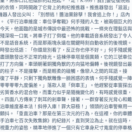
，將那口比他還胖的缸抱起。「走！K-999！我們要從後院逃
的衣領，同時開啟了它背上的枸杞推進器。推進器發出「滋滋」
罐機器人發出尖叫：「別想逃！醬油黨餘孽！我會追上你！」店內
。《平行泊車維度：車位爭奪戰》何手殘的人生，被兩個巨大的
今天，他面臨的是城市傳說中最恐怖的挑戰，一條夾在理髮店與
殘深吸一口氣。將車子打了倒檔。他的車載語音系統發出了令人
不是語音系統，而是那兩塊永遠在關鍵時刻自動收折的後視鏡。
時發出低語：「你還是別看了，反正你也停不好。」何手殘感覺
盡頭散發出不正常的綠光。這棟停車塔是個異類，它的三號車位
打了方向盤，車頭朝著銅獨角獸的方向猛地偏轉。後視鏡發出最
蘚的柱子。不是撞擊，而是輕柔的碰觸，像戀人之間的耳語。接
復了平靜，只剩下獨角獸雕像一臉困惑的表情。何手殘感覺一陣
零零零零九度偏差。」落款人是「倒車王」。他趕緊從車窗探出
劣質香水的混合物，而重力似乎是隨機變化的，有時感覺很重，
。四面八方傳來了刺耳的剎車聲，接著，一群穿著反光背心和戴
泊車維度基本法！斜停入庫！罪大惡極！」領頭的泊車警察用一
顫抖。「垂直泊車？那是在第三次元的行為，在這裡，你的車體
新手泊車七百次失敗集錦》的紀錄片，直到哭泣為止。就在這時，
視重力的姿態，精準地停進了一個只有它車身尺寸寬度的停車格