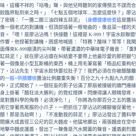
味，這種不祥的「咕嚕」聲，與他兒時聽到的家傳預言不謀而合
餃臨界點到來之時。」「七點五個地球年…怎麼這麼快？」廖沾
了密碼：「一醬二醋三油四辣五蒜泥」（
身體健康檢查
這是醬料
像一個老式的對講機，但頂部插著一根彎曲的、像韭菜一樣的天
音。「喂！是廖沾沾嗎！快接聽！這裡是 K-999！宇宙水餃
作響，他捏著對講機，困惑地喊道：「特務？酸味？等等！我聞
面傳來K-999崩潰的尖叫聲，帶著濃濃的中藥味電子雜音：「
缸蒜泥！」就在廖沾沾還在糾結要不要帶上他最珍愛的那把銀勺
著一個像是小型瓦斯桶的東西，桶上用毛筆寫著「極品紅棗枸杞
了，沾沾先生！宇宙水餃快要拉肚子了！我們必須在你被醋酸離
的
一般+供膳體檢
醬油比例嚴重失衡！百分之九十九點九九的醋
中，正式開始了。一個狂妄的影子佔滿了那扇被撞破的牆門邊緣
身上掛著「醋狂派大勝利」的霓虹燈牌，閃爍得讓人眼睛發疼，
是對醬料學的侮辱！必須淨化！」「你將為你那百分之五的醬油
用它穿著燕尾服的小爪子，一把抓住了廖沾沾的褲腳催促著他
醋！那是浩劫啊！」「不准動我的蒜泥！」廖沾沾發出了醬料學
間擴大成直徑三公尺的巨大麵皮。他猛地擲出，兩張麵皮在空中
地擊中麵皮護盾，發出了一聲像是汽水開蓋的聲音。護盾劇烈震