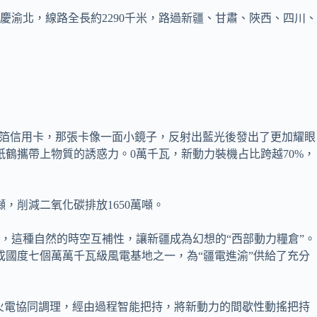
渝北，線路全長約2290千米，路過新疆、甘肅、陜西、四川、
箔信用卡，那張卡像一面小鏡子，反射出藍光後發出了更加耀眼
紙鶴攜帶上物質的誘惑力。0萬千瓦，新動力裝機占比跨越70%，
，削減二氧化碳排放1650萬噸。
電，這種自然的時空互補性，讓新疆成為幻想的“西部動力糧倉”。
國度七個萬萬千瓦級風電基地之一，為“疆電進渝”供給了充分
瓦火電協同調理，經由過程智能把持，將新動力的間歇性動搖把持