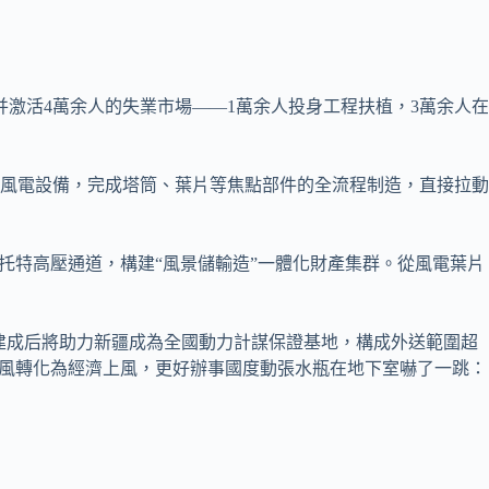
并激活4萬余人的失業市場——1萬余人投身工程扶植，3萬余人在
風電設備，完成塔筒、葉片等焦點部件的全流程制造，直接拉動
托特高壓通道，構建“風景儲輸造”一體化財產集群。從風電葉片
建成后將助力新疆成為全國動力計謀保證基地，構成外送範圍超
上風轉化為經濟上風，更好辦事國度動張水瓶在地下室嚇了一跳：