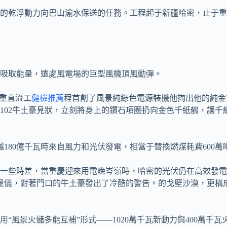
的乾淨動力向巴山渝水保送的任務。工程起于新疆哈密，止于重慶
端吸取能量，遠處風電場的巨型風機頂風動彈。
哈重直流工
健檢推薦
程首創了風景純綠色電源裝機他掏出他的純金
達102牛土豪見狀，立刻將身上的鑽石項圈扔向金色千紙鶴，讓千
180億千瓦時來自風力和光伏發電，相當于替換燃煤耗費600萬噸
，存在一些時差，當重慶迎來用電晚岑嶺時，哈密的光伏仍在高效發
量儀，對著門口的牛土豪發出了冷酷的警告。的戈壁沙漠，更構成
“風景火儲多能互補”形式——1020萬千瓦新動力與400萬千