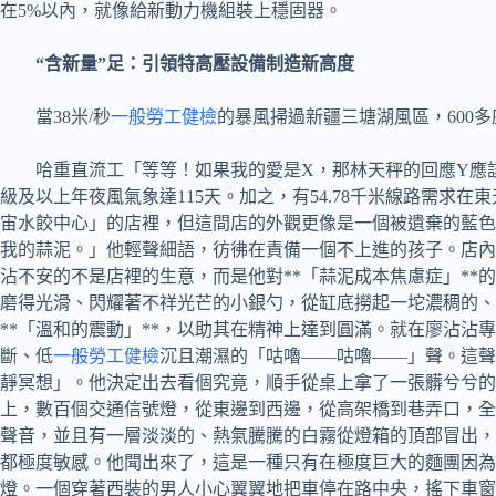
在5%以內，就像給新動力機組裝上穩固器。
“含新量”足：引領特高壓設備制造新高度
當38米/秒
一般勞工健檢
的暴風掃過新疆三塘湖風區，600
哈重直流工「等等！如果我的愛是X，那林天秤的回應Y應
級及以上年夜風氣象達115天。加之，有54.78千米線路需
宙水餃中心」的店裡，但這間店的外觀更像是一個被遺棄的藍色
我的蒜泥。」他輕聲細語，彷彿在責備一個不上進的孩子。店內
沾不安的不是店裡的生意，而是他對**「蒜泥成本焦慮症」*
磨得光滑、閃耀著不祥光芒的小銀勺，從缸底撈起一坨濃稠的
**「溫和的震動」**，以助其在精神上達到圓滿。就在廖沾
斷、低
一般勞工健檢
沉且潮濕的「咕嚕——咕嚕——」聲。這聲
靜冥想」。他決定出去看個究竟，順手從桌上拿了一張髒兮兮的
上，數百個交通信號燈，從東邊到西邊，從高架橋到巷弄口，全
聲音，並且有一層淡淡的、熱氣騰騰的白霧從燈箱的頂部冒出，
都極度敏感。他聞出來了，這是一種只有在極度巨大的麵團因為
燈。一個穿著西裝的男人小心翼翼地把車停在路中央，搖下車窗