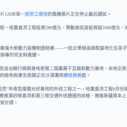
120米長
一般勞工健檢
的風機葉片正在停止最后調試。
。哈重直流工程投資286億元，帶動高低游投資超1000億元，
養強大新動力設備制造財產——一批企業經由過程當地化生孩子
運維辦事的完全財產鏈。
薩克自治縣行將躋身哈密第二個萬萬千瓦級新動力基地，本地正依
的綠色財產生態圈正在沙漠灘突
體檢推薦
起。
戈荒”年夜型風電光伏基地的外送工程之一，哈重直流工程6月份
加速推進第四條直流和第三條交通外送通道的扶植，推進新疆資本
安計謀。