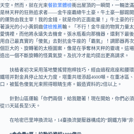
天空。然而，就在光束
餐飲業體檢
衝出屋頂的一瞬間，一輛塗滿
是林天秤的狂熱追求者——金牛座霸總牛土豪。牛土豪一腳踢開
的運勢由我主宰！我的金錢，就是你的正面能量！」牛土豪的行
著淚光的小小黃銅齒
健檢推薦
輪。「不行！金牛座的物質力量太
愛情裡，而他將永遠失去機會。張水瓶看向那機器，還剩下最後
用自己最真實的「傻氣」去對抗金牛座的「霸氣」！調節器再次
個巨大的、旋轉著的太極圖案，像是在爭奪林天秤的靈魂。這場
造出一個不斷旋轉的怪異氣旋。及抗冷才能均提出更高請求。
扶植者初次采用落地雙搖臂抱桿技巧，經由過程底座和腰環
鐵塔并對金具停止加大力度，塔重共增添超4600噸。在重冰
口，被藍色傻氣光束照得眼睛生疼。鍛造資料的2倍以上。
針對山區運輸「你們兩個，給我聽著！現在開始，你們必須
從15天延長至5天。
在哈密巴里坤換流站，14臺換流變壓器構成的“鋼鐵方陣”非