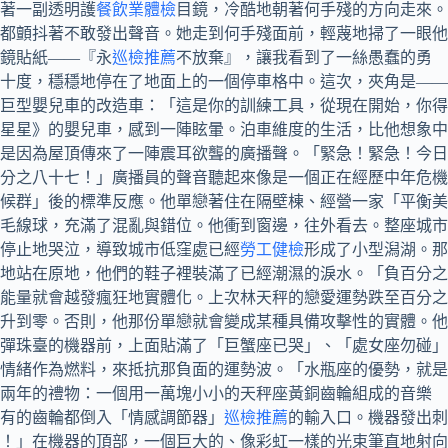
戴著一副透明護
餐飲業體檢
目鏡，冷酷地朝著何手殘的方向走來。
都顫抖著不敢發出聲音。她走到何手殘面前，輕蔑地掃了一眼他
鏡貼紙——『永
巡檢推薦
不放棄』，讓我看到了一絲愚蠢的勇
十度，穩穩地停在了地面上的一個停車格中。這次，夾角是——
巨型嬰兒車的改造車：「這是你的訓練工具，從現在開始，你得
星星》的嬰兒車，感到一陣眩暈。泊車維度的生活，比他想象中
是因為屋頂傳來了一陣震耳欲聾的廣播聲。「緊急！緊急！今日
分之八十七！」廣播員的聲音聽起來像是一個正在經歷中年危機
候群」後的標準反應。他單戀著住在隔壁棟、經營一家「平衡美
毛線球，充滿了混亂與錯位。他衝到窗邊，往外看去。整座城市
法停止地哭泣，導致城市低窪處已經
勞工健檢
形成了小型潟湖。那
地站在原地，他們的鞋子裡裝滿了已經潮濕的淚水。「負百分之
能量就會越發瘋狂地實體化。上次林天秤的戀愛運勢跌至百分之
升到零。否則，他那份單戀就會變成某種具備攻擊性的實體。他
彈珠臺的機器前，上面貼滿了「巨蟹座已哭」、「處女座勿碰」
情緒作為燃料，來抵抗那負面的運勢波。「水瓶座的優勢，就是
了兩年的禮物：一個用一萬塊小小的天秤座黃銅齒輪組成的音樂
有的齒輪都倒入「情感調節器」
巡檢推薦
的輸入口。機器發出刺
！」在機器的頂部，一個巨大的、像彩虹一樣的光束筆直地射向