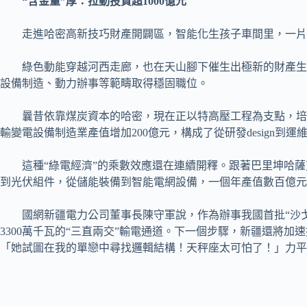
“含金量”厚：拉動投資超1000億元
走進哈密高新技巧財產開闢區，智能化生孩子車間里，一片片
綠色動能穿越河西走廊，也在天山腳下催生出極新的財產生態
設備制造、動力辦事等範疇取得穩固職位。
曩昔依靠煤炭資本的哈密，現在正以特高壓工程為支點，培
輸變電設備制造業產值增加200億元，構成了從研發design到
這種“綠電經濟”的乘數效應還在連續開釋。跟著巴里坤哈
到光伏組件，從儲能裝備到智能電網設備，一個年產值數百億元
國網新疆電力公司董事長陳守軍說，作為辦事我國首批“沙
3300萬千瓦的“三直兩交”輸電通道。下一個步驟，新疆還將
「她試圖在我的單戀中尋找邏輯結構！天秤座太可怕了！」力平