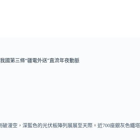
我國第三條“疆電外送”直流年夜動脈
劃破漫空，深藍色的光伏板陣列展展至天際。近700座銀灰色鐵