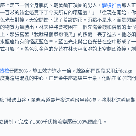
座上走下一個全身肌肉、戴著鑽石項圈的男人，
體檢推薦
那人正
一百噸的純金箔買下了今天所有的壞運氣！」「從現在開始，你
色光芒對撞。天空開始下起了荒謬的雨。雨點不是水，而是閃耀
的物質力量勝出，林天秤將會被困在一個充滿金錢和俗氣的虛假
上，那張寫著「我就是個單戀傻瓜」的標籤，丟了進去。他必須
水瓶座特有的怪誕藍色**。藍色光束與金色光芒在空中形成了一
式打響了。藍色與金色的光芒在林天秤咖啡館上空劇烈衝撞，創
體檢
晉陞50%，施工效力進步一倍。線路部門區段采用新design
強度為這場混亂的中心，正是金牛座霸總牛土豪。他站在咖啡館門
廊”橫跨山谷，單條索道最年夜運輸份量達8噸，將塔材運輸周期
研制，完成了±800千伏換流變壓器100%國產化。