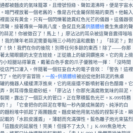
通都被麵皮的氣味籠罩，且燈號恒綠、聲如湯沸時，便是宇宙水
。暗門裡放著一個老舊的、像是古代金屬保險箱的東西。他輸入
裡面沒有黃金，只有一個閃爍著詭異紅色光芒的儀器。這儀器很
流聲，接著傳來一陣高八度、急促且充滿
供膳體檢
養生焦慮的聲
你的蒜泥！你被徵召了！馬上！」廖沾沾的耳朵被這聲音震得嗡嗡
！我的陳年老蒜泥需要每隔三小時的溫和震動！」「蒜泥？」對
紅棗了！快！我們在你的後院！別帶任何多餘的東西！除了——你那
著太陽眼鏡的太空吉娃娃，正從牆上的破洞鑽進來。它的背上揹
它的小短腿站得筆直，戴著白色手套的爪子優雅地一揮：「沒時間
從店門口灌入，伴隨著一個狂妄自大的電子音效：「警告！這裡
門了。他的宇宙冒險，
一般+供膳體檢
被迫從他對蒜泥的焦慮
罐的機器人緩緩漂浮進來，它的底座還不斷噴射著白色醋霧。它
弄，刺耳得像是磨砂紙。「廖沾沾！你那充滿腐敗氣味的蒜泥，
開，露出了一個巨大的管口，正在聚積藍色光芒。K-999特務
物的！」「它會把你的蒜泥在零點一秒內變成無菌的、純淨的白
的麵粉堆中抓起了兩團麵皮。麵皮被他用氣功般的捏製手法，瞬
記載的「水餃皮護盾」，薄韌而充滿彈性。藍色離子炮光束猛烈
這麵皮的延展性！完美！但撐不了太久！」K-999焦急地大