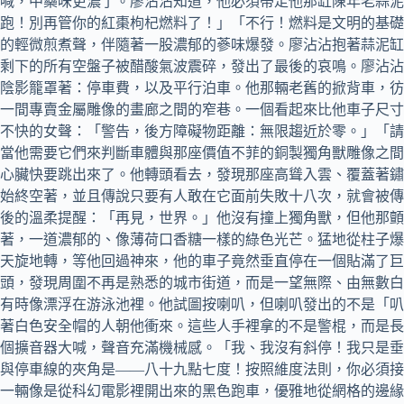
喊，中藥味更濃了。廖沾沾知道，他必須帶走他那缸陳年老蒜泥
跑！別再管你的紅棗枸杞燃料了！」「不行！燃料是文明的基礎
的輕微煎煮聲，伴隨著一股濃郁的蔘味爆發。廖沾沾抱著蒜泥缸
剩下的所有空盤子被醋酸氣波震碎，發出了最後的哀鳴。廖沾沾
陰影籠罩著：停車費，以及平行泊車。他那輛老舊的掀背車，彷
一間專賣金屬雕像的畫廊之間的窄巷。一個看起來比他車子尺寸
不快的女聲：「警告，後方障礙物距離：無限趨近於零。」「請
當他需要它們來判斷車體與那座價值不菲的銅製獨角獸雕像之間
心臟快要跳出來了。他轉頭看去，發現那座高聳入雲、覆蓋著鏽
始終空著，並且傳說只要有人敢在它面前失敗十八次，就會被傳
後的溫柔提醒：「再見，世界。」他沒有撞上獨角獸，但他那
著，一道濃郁的、像薄荷口香糖一樣的綠色光芒。猛地從柱子爆
天旋地轉，等他回過神來，他的車子竟然垂直停在一個貼滿了巨
頭，發現周圍不再是熟悉的城市街道，而是一望無際、由無數白
有時像漂浮在游泳池裡。他試圖按喇叭，但喇叭發出的不是「叭
著白色安全帽的人朝他衝來。這些人手裡拿的不是警棍，而是長
個擴音器大喊，聲音充滿機械感。「我、我沒有斜停！我只是垂
與停車線的夾角是——八十九點七度！按照維度法則，你必須接
一輛像是從科幻電影裡開出來的黑色跑車，優雅地從網格的邊緣