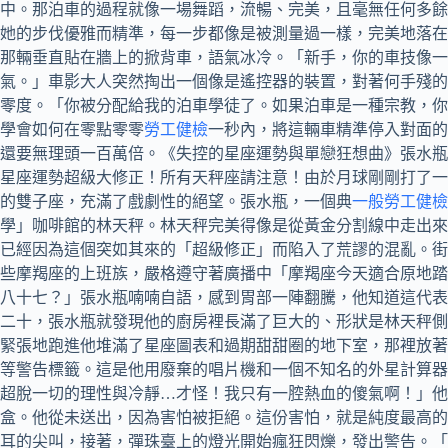
中。那泊車的過程就像一場舞蹈，流暢、完美，且毫無任何多餘
她的步伐優雅而精準，每一步都像是被測量過一樣，完美地落在
那輛垂直貼在牆上的掀背車，語氣冰冷。「新手，你的車技像一
氣。」車影大人突然掏出一個像是遙控器的裝置，對著何手殘的
零度。「你被分配給我的泊車學徒了。如果泊車是一種宗教，你
學會如何在零點零零
勞工健檢
一秒內，將這輛車精準停入對面的
還要無理頭一百萬倍。《失控的星座運勢與單戀狂想曲》張水瓶
星座運勢超級大修正！所有天秤座請注意！由於月球剛剛打了一
的雙子座，充滿了戲劇性的絕望。張水瓶，一個典
一般勞工健檢
學」咖啡館的林天秤。林天秤完美得像是從黃金分割線中走出來
已經因為這個突如其來的「超級修正」而陷入了荒謬的混亂。
些摩羯座的上班族，嚴格遵守著廣播中「摩羯座今天適合原地踏
八十七？」張水瓶喃喃自語，感到胃部一陣翻騰，他知道這代表
二十，張水瓶就發現他的廚房裡長滿了巨大的、形狀是林天秤側
緊張地跑進他堆滿了星座圖表和過期甜甜圈的地下室，那裡放著
等警告標籤。這是他用廢棄的唱片機和一個不知名的外星計算器
超脫一切的理性與冷靜…才怪！我只有一腔熱血的傻氣啊！」
盒。他從未送出，因為害怕被拒絕。這份害怕，就是純度最高的
耳的尖叫，接著，彈珠臺上的燈光開始瘋狂閃爍，發出警告。「