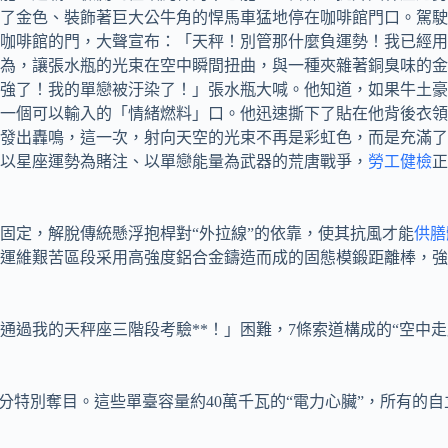
了金色、裝飾著巨大公牛角的悍馬車猛地停在咖啡館門口。駕駛
咖啡館的門，大聲宣布：「天秤！別管那什麼負運勢！我已經用
為，讓張水瓶的光束在空中瞬間扭曲，與一種夾雜著銅臭味的金
強了！我的單戀被汙染了！」張水瓶大喊。他知道，如果牛土豪
一個可以輸入的「情緒燃料」口。他迅速撕下了貼在他背後衣領
發出轟鳴，這一次，射向天空的光束不再是彩虹色，而是充滿了
以星座運勢為賭注、以單戀能量為武器的荒唐戰爭，
勞工健檢
正
固定，解脫傳統懸浮抱桿對“外拉線”的依靠，使其抗風才能
供膳
區、運維艱苦區段采用高強度鋁合金鑄造而成的固態模鍛距離棒，
通過我的天秤座三階段考驗**！」困難，7條索道構成的“空中走
分特別奪目。這些單臺容量約40萬千瓦的“電力心臟”，所有的自立