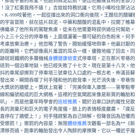
，那是宇宙的希望。他跑到蒜泥缸前，使出他搬運食材的全部力量
！沒了紅棗我飛不遠！」吉娃娃特務抗議。它用小嘴咬住廖沾沾
、K-999咬著他，一起從撞出來的洞口衝向後院。王醋狂的醋
的宇宙冒險，就在這片蒜泥、中藥和醋酸的混亂中，拉開了帷幕
彿繼承了他所有的駕駛焦慮，從未在他需要時提供過任何幫助。
小上三十公分的停車格，上面還灑著一層可疑的白色粉末。何手
考慮放棄治療。」他忽略了警告，開始緩慢地倒車。他最討厭的
的距離時，它們卻像兩片羞澀的耳朵一樣，優雅地縮了回去。同
跡斑斑鐵網的多層機械
身體健康檢查
式停車塔，正在那片窄巷的
送到一個泊車地獄。他已經失敗了十七次。現在是第十八次。他
顫抖的車尾卻擦到了停車塔三號車位入口處的一根古老、佈滿苔
發出來，瞬間吞噬了何手殘和他的掀背車。光芒消失後，窄巷恢
大獎狀的牆壁上。獎狀上寫著：「完美倒車入庫獎——第零點零
線和編號組成的巨大網格。這裡的空氣聞起來像是新買的輪胎和
叭」，而是他童年時學會的
巡檢推薦
、關於泊車口訣的魔性兒歌
長的測量尺和巨大的電子角度儀，臉上的表情極度嚴肅。「違反
直停在了牆壁上！」何手殘趕緊為自己辯解，但聲音因為恐懼而
受懲罰！」懲罰的內容是：無限
體檢推薦
次觀看一部名為**《
漂移而過。跑車的輪胎發出令人陶醉的摩擦聲，它以一種近乎蔑