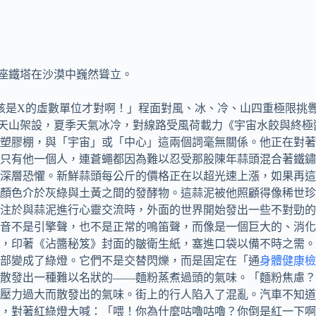
多座鐵塔在沙漠中巍然聳立。
該是X的虛數單位才對啊！」程面對風、冰、冷、山四重極限挑釁
求在東天山架設，夏季天氣冰冷，對線路受風荷載力《宇宙水餃與
塑膠棚，與「宇宙」或「中心」這兩個詞毫無關係。他正在對著
只有他一個人，連蒼蠅都因為難以忍受那股陳年蒜頭混合著鐵鏽
*的深層恐懼。新鮮蒜頭每公斤的價格正在以超光速上漲，如果再
、顏色介於灰綠與土黃之間的發酵物。這蒜泥被他照顧得像稀世
沾專注於與蒜泥進行心靈交流時，外面的世界開始發出一些不對勁
音不是引擎聲，也不是正常的鳴笛聲，而像是一個巨大的、消化
，印著《沾醬秘笈》封面的皺衛生紙，塞進口袋以備不時之需。
部變成了綠燈。它們不是交替閃爍，而是固定在「通
身體健康檢
散發出一種難以名狀的——麵粉蒸煮過頭的氣味。「麵粉焦慮？
壓力過大而散發出的氣味。街上的行人陷入了混亂。汽車不知道
，對著紅綠燈大喊：「喂！你為什麼咕嚕咕嚕？你倒是紅一下啊