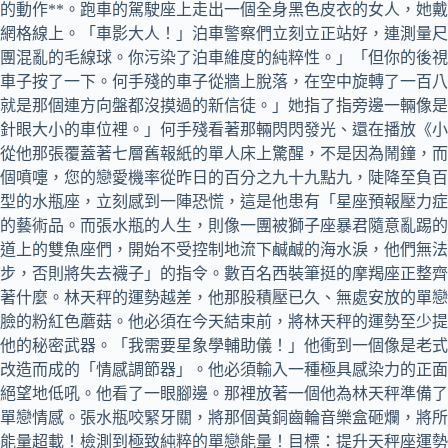
的動作**。跑車的駕駛座上走出一個全身黑色皮衣的女人，她
網格線上。「車影大人！」泊車警察們立刻立正站好，連測量尺
團混亂的毛線球。你污染了泊車維度的純粹性。」「但你的後視
車子按了一下。何手殘的車子從牆上脫落，在空中旋轉了一百八
就是那個連方向盤都沒摸過的新信徒。」她指了指旁邊一輛像是
針眼大小的車位裡。」何手殘看著那輛閃閃發光、還在播放《小
從他那張覆蓋著七層舊報紙的單人床上驚醒，不是因為鬧鐘，而
個噴嚏，您的戀愛機率從昨日的百分之九十九點九，陡降至負百
型的水瓶座，立刻感到一陣恐慌，這是他患有「星座預報壓力症
的藝術品。而張水瓶的人生，則像一團被獅子座暴君隨意亂踢的
街道上的雙魚座們，開始不受控制地流下鹹鹹的海水淚，他們無
步，否則將失去襪子」的指令。數百名西裝筆挺的摩羯座正整齊
著什麼。林天秤的運勢越差，他那股積壓已久、無處安放的單戀
臉的粉紅色蘑菇。他必須在今天結束前，將林天秤的運勢至少提
他的秘密武器。「我需要星象學輔助儀！」他衝到一個像是老式
改造而成的「情感調節器」。他必須輸入一種極具感染力的正面
他絕望地低吼。他看了一眼腳邊。那裡放著一個他為林天秤準備
單戀情感。張水瓶咬緊牙關，將那個黃銅齒輪音樂盒砸爛，將所
能量超載！檢測到極致純粹的單戀能量！目標：提升天秤座運勢