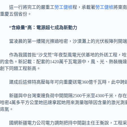
這一行將完工的嚴重工
勞工健檢
程，承載著
勞工健檢
將東南
重慶五個省份。
“含綠量”高：電源超七成為新動力
當凌晨的第一縷陽光擦過哈密，沙漠灘上的光伏板陣列開
作為我國首批“沙戈荒”年夜型風電光伏基地的外送工程，
的金色。新記載：配套的1420萬千瓦電源中，風、光、熱裝機
創下同類工程新高。
建成后這條特高壓每年可向重慶送電360億千瓦時，此中跨越
新疆與中台灣東邊負荷中間間隔2500千米至4300千米
哈密4萬多平方公里她迅速拿起她用來測量咖啡因含量的激光測
底氣。
國網新疆電力公司電力調劑把持中間副主任王衡說，工程采用