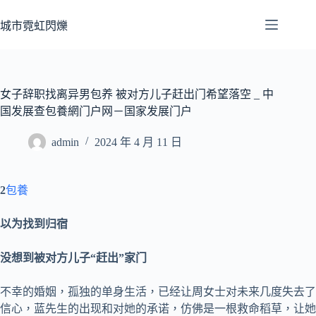
跳
至
城市霓虹閃爍
主
要
內
容
女子辞职找离异男包养 被对方儿子赶出门希望落空 _ 中
国发展查包養網门户网－国家发展门户
admin
2024 年 4 月 11 日
2
包養
以为找到归宿
没想到被对方儿子“赶出”家门
不幸的婚姻，孤独的单身生活，已经让周女士对未来几度失去了
信心，蓝先生的出现和对她的承诺，仿佛是一根救命稻草，让她