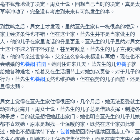
毫不犹豫地做了决定。周女士说，回想自己当时的决定，真是太
草率冲动了，完全没有考虑到未来有可能发生的事。
到武鸣之后，周女士才发现，虽然蓝先生家有一栋很高的楼房，
家里经济条件也不错，但在这个家，蓝先生并不是当家做主的
人，他的儿子在家里说话的分量更重。蓝先生的儿子显然对周女
士这个不速之客不怀好意，甚至有敌意。蓝先生的儿子直接对她
说，他的母亲过世多年，父亲这么多年来都没有再婚，现在也不
会结婚的
包養網 花園
。她刚住进来几天，蓝先生的儿
包養
子就
给她各种难堪，接着又在生活细节上对她加以责备。对于儿子的
行为，蓝先生
包養網
虽然也维护她，但在强势的儿子面前，还是
显得太弱。
周女士觉得在蓝先生家住得很压抑，几个月后，她无法忍受就主
动提出要离开。周女士说，蓝先生的儿子总是借题发挥，制造各
种矛盾，目的就是想把她赶出家门。她也明白蓝先生的儿子儿媳
都不喜欢她，原本是想找一个温暖的家，既然在这个家如此难
过，她也不想继续待下去，
包養
她想回南宁继续回酒店工作。蓝
先生心疼她，叫她不要再住酒店集体宿舍，而是在南宁市中心给