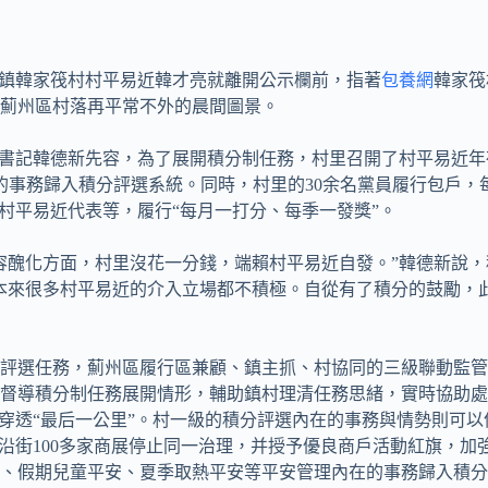
古鎮韓家筏村村平易近韓才亮就離開公示欄前，指著
包養網
韓家筏
薊州區村落再平常不外的晨間圖景。
部書記韓德新先容，為了展開積分制任務，村里召開了村平易近
的事務歸入積分評選系統。同時，村里的30余名黨員履行包戶，
、村平易近代表等，履行“每月一打分、每季一發獎”。
村容醜化方面，村里沒花一分錢，端賴村平易近自發。”韓德新說
本來很多村平易近的介入立場都不積極。自從有了積分的鼓勵，
評選任務，薊州區履行區兼顧、鎮主抓、村協同的三級聯動監管
督導積分制任務展開情形，輔助鎮村理清任務思緒，實時協助處
穿透“最后一公里”。村一級的積分評選內在的事務與情勢則可以
對沿街100多家商展停止同一治理，并授予優良商戶活動紅旗，加
、假期兒童平安、夏季取熱平安等平安管理內在的事務歸入積分