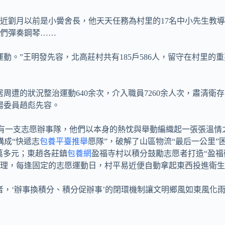
易近劉月以前是小黌舍長，他天天任務為村里的17名中小先生教
叟們彈奏鋼琴……
動。”王明發先容，北高莊村共有185戶586人，留守在村里
遭的狀況整治運動640余次，介入職員7260余人次，肅清衛存亡
揚委員趙彪先容。
村都有一支志愿辦事隊，他們以本身的熱忱與舉動編織起一張張溫情
構成“快遞志
包養平臺推舉
愿隊”，破解了山區物流“最后一公里”
萬多元；東趙各莊鎮
包養網
盈福寺村以積分鼓勵志愿者打造“盈福
理，每逢固定的志愿運動日，村平易近便自動拿起東西投進衛生
者，‘辦事換積分、積分促辦事’的閉環機制讓文明鄉風如東風化