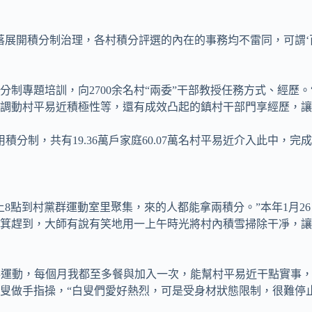
落展開積分制治理，各村積分評選的內在的事務均不雷同，可謂‘
分制專題培訓，向2700余名村“兩委”干部教授任務方式、經歷
調動村平易近積極性等，還有成效凸起的鎮村干部門享經歷，讓
積分制，共有19.36萬戶家庭60.07萬名村平易近介入此中，
8點到村黨群運動室里聚集，來的人都能拿兩積分。”本年1月2
簸箕趕到，大師有說有笑地用一上午時光將村內積雪掃除干凈，
辦事運動，每個月我都至多餐與加入一次，能幫村平易近干點實事
叟做手指操，“白叟們愛好熱烈，可是受身材狀態限制，很難停