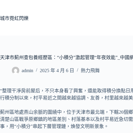
跳
至
主
城市霓虹閃爍
要
內
容
天津市薊州查包養經歷區：“小積分”激起管理“年夜效能”_中國
admin
2025 年 4 月 6 日
熱力飛舞
“整理干凈房前屋后，不只本身看了興奮，還能取得積分換點日用
行積分制以來，村平易近之間越來越協調、友善，村里越來越美
薊州區地處燕山余脈的圍繞中，位于天津市最北端，下轄26個鄉
清楚山區戰爭原鄉鎮的地區差別、村落基本以及村平易近急切需
事，用“小積分”串起下層管理鏈，煥發文明新景象。