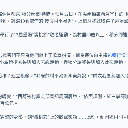
個月都來‘積分超市’換購。”3月12日，在馬伸橋鎮西葛岑村的
名，評選10名擺佈的‘優良村平易近’。上個月我就取得了這項
行了12屆重陽“壽桃節”敬老運動，為村里80歲以上、積分到
里的志愿者們不只為他們獻上了歌舞扮演，還為每位白叟捧
包養行情
的小輩們搶著餐與加入志愿運動，掙積分讓我餐與加入此次運動，
孩子建立模範。”42歲的村平易近李東靜說，“前次我餐與加入
轉變。”西葛岑村黨支部書記馬國慶說，“依照規則，紅白事簡辦
百萬元。”
穿越的身影，到“壽桃節”上的歡聲笑語……此刻，薊州區用“小