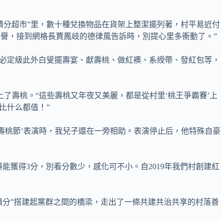
“積分超市”里，數十種兌換物品在貨架上整潔擺列著，村平易近付
聲譽，接到網格長賈鳳岐的德律風告訴時，別提心里多衝動了。”
達必定級此外白叟擺壽宴、獻壽桃、做紅襖、系綬帶、發紅包等，
上了壽桃。“這些壽桃又年夜又美麗，都是從村里‘桃王爭霸賽’上
比什么都值！”
‘壽桃節’表演時，我兒子還在一旁相助。表演停止后，他特殊自豪
能獲得3分，別看分數少，感化可不小。自2019年我們村創建紅
積分”搭建起黨群之間的橋梁，走出了一條共建共治共享的村落善