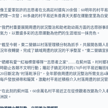
像王愛軍如許的志愿者在北高莊村還有20余個：60明年的村平
們理一次發；80多歲的村平易近朱善貴天天都在運動室里為白
“我們村重要展開周遭的狀況整治和助老助幼兩方面的志愿辦事運
氣力，以豐盛多彩的志愿運動為他們的生涯增加一抹亮色。
“截至今朝，東二營鎮以村落管理積分制為抓手，共展開各類人居周
況年夜轉變，完成了鎮域周遭的狀況的干凈整潔。”東二營鎮宣
“硒鄉有愛”“紅袖標督導隊”“志愿者之家”……在薊州區，村
時勸止各類不文明行動；羅莊子鎮泥河村的170戶村平易近輪班
20日斷定為“村落乾淨日”，全年節儉周遭的狀況整治所需支出4
每戶發放掃帚和簸箕，激勵村平易近積極介入村落周遭的狀況管
“在此刻的薊州區，60余萬名村平易近正在從傍觀者改變為介入
洲說。