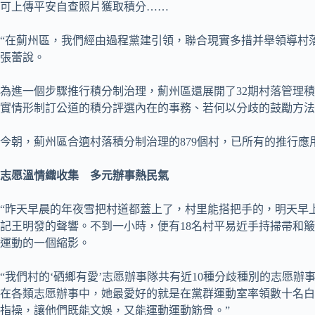
可上傳平安自查照片獲取積分……
“在薊州區，我們經由過程黨建引領，聯合現實多措并舉領導村
張蕾說。
為進一個步驟推行積分制治理，薊州區還展開了32期村落管理積
實情形制訂公道的積分評選內在的事務、若何以分歧的鼓勵方法
今朝，薊州區合適村落積分制治理的879個村，已所有的推行應用
志愿溫情織收集 多元辦事熱民氣
“昨天早晨的年夜雪把村道都蓋上了，村里能搭把手的，明天早上
記王明發的聲響。不到一小時，便有18名村平易近手持掃帚和
運動的一個縮影。
“我們村的‘硒鄉有愛’志愿辦事隊共有近10種分歧種別的志愿
在各類志愿辦事中，她最愛好的就是在黨群運動室率領數十名白
指操，讓他們既能文娛，又能運動運動筋骨。”