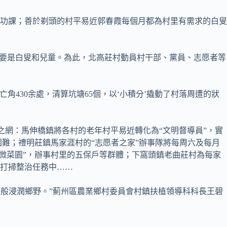
導功課；善於剃頭的村平易近郭春霞每個月都為村里有需求的白叟
的重要是白叟和兒童。為此，北高莊村動員村干部、黨員、志愿者等
角430余處，清算坑塘65個，以‘小積分’撬動了村落周遭的狀
之網：馬伸橋鎮將各村的老年村平易近轉化為“文明督導員”，實
困難；禮明莊鎮馬家涯村的“志愿者之家”辦事隊將每周六及每月
微菜園”，辦事村里的五保戶等群體；下窩頭鎮老曲莊村為每家
打掃整治任務中……
雨般浸潤鄉野。”薊州區農業鄉村委員會村鎮扶植領導科科長王碧