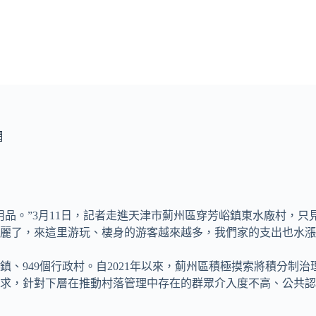
網
品。”3月11日，記者走進天津市薊州區穿芳峪鎮東水廠村，只
麗了，來這里游玩、棲身的游客越來越多，我們家的支出也水漲船
鎮、949個行政村。自2021年以來，薊州區積極摸索將積分制
求，針對下層在推動村落管理中存在的群眾介入度不高、公共認