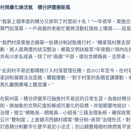
村規量化煥活氣 積分評選樹新風
“我家上個季度的積分又排到了村里前十名！”一年夜早，東施
算門前落葉，一戶商展的老板忙著將活動紅旗掛上墻頭——這是
“我們村是東施古鎮第一批積分制試點推行村。”韓家筏村黨支
劃，將人居周遭的狀況整治、鄉風文明扶植等7年夜類27項內在
共有20余名成員，除了村“兩委”干部，還包含網格員、志愿者
“此刻村平易近都積極介入村落管理任務。自2021年至今，在
家訓和展開法治宣揚、體裁運動，“對于村里的各類宣講運動，
馬扎離開廣場上聽宣講。”
在薊州區，積分評選早已融進村平易近的日常生涯。為做好積分
則，將抽象的文明尺度拆解成可量化的目標，并按期實地檢討、
治理，樹立“網格長—網格員—小組長”三級治理系統，確保政策
公示”雙制度；上倉鎮河西鎮村摸索“積分制+商貿”治理形式，
打造積分制數字化便平易近小法式；別山鎮雙楊樹村將燃氣平安