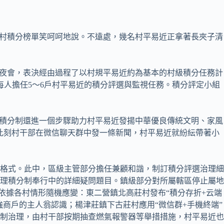
村積分榜單笑呵呵地說。不遠處，幾名村平易近正拿著長夾子清
年夜會，表決經由過程了以村規平易近約為基本的村級積分任務計
每人擔任5～6戶村平易近的積分評選與監視任務。積分評定小組
，積分制還進一個步驟助力村平易近發揚中華優良傳統文明、家風
此刻村干部在微信聊天群中發一條新聞，村平易近就紛紜帶著小
格式。此中，區級主管部分擔任兼顧和諧，制訂積分評選治理細
理積分制奉行中的詳細疑問題目。鎮級部分對所屬轄區停止屬地
依據各村情形隨機應變：東二營鎮北高莊村發布“積分存折+云端
強商戶的主人翁認識；楊津莊鎮下古莊村應用“微信群+手機終端”
制治理，由村干部按期抽查燃氣報警器等舉措措施，村平易近也