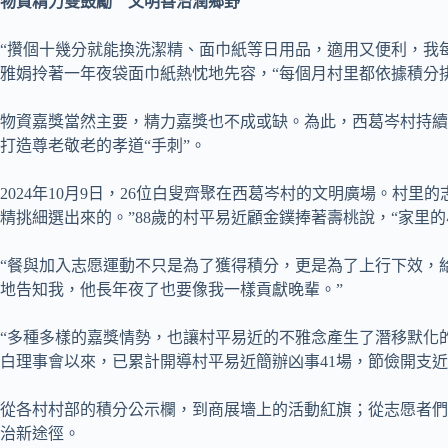
物資精力雙鼓勵 文明善治潤鄉野
“攢個十幾分就能換洗潔精、面巾紙等日用品，適用又便利，我每
雅娟拎著一年夜袋面巾紙熱忱地先容，“每個月村里都依據積分排
物資嘉獎當然主要，精力嘉獎也不成或缺。為此，西葛岑村持續舉
打造尊老敬老的孝道“手刺”。
2024年10月9日，26位白叟齊聚在西葛岑村的文明廣場。村
精挑細選出來的。”88歲的村平易近顧金鏷捧著壽桃說，“家里
“餐與加入志愿運動不只是為了獲得積分，更是為了上行下效，給
地告知我，他長年夜了也要像我一樣貢獻晚輩。”
“多種多樣的嘉獎情勢，也讓村平易近的不雅念產生了潛移默化的
白理事會以來，已累計開導村平易近簡辦凶事41場，節儉開支近
從各村村部的積分公示欄，到商展墻上的活動紅旗；從志愿者們
治新途徑。