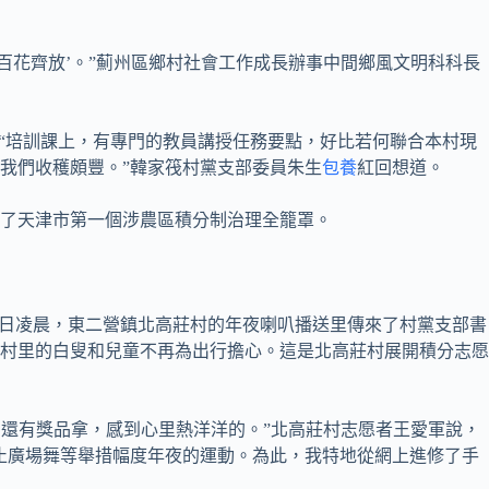
百花齊放’。”薊州區鄉村社會工作成長辦事中間鄉風文明科科長
。“培訓課上，有專門的教員講授任務要點，好比若何聯合本村現
我們收穫頗豐。”韓家筏村黨支部委員朱生
包養
紅回想道。
完成了天津市第一個涉農區積分制治理全籠罩。
6日凌晨，東二營鎮北高莊村的年夜喇叭播送里傳來了村黨支部書
讓村里的白叟和兒童不再為出行擔心。這是北高莊村展開積分志愿
，還有獎品拿，感到心里熱洋洋的。”北高莊村志愿者王愛軍說，
止廣場舞等舉措幅度年夜的運動。為此，我特地從網上進修了手