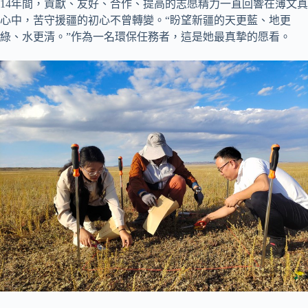
14年間，貢獻、友好、合作、提高的志愿精力一直回響在薄文真
心中，苦守援疆的初心不曾轉變。“盼望新疆的天更藍、地更
綠、水更清。”作為一名環保任務者，這是她最真摯的愿看。