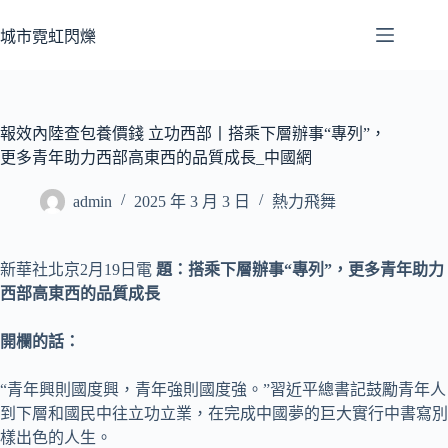
跳
至
城市霓虹閃爍
主
要
內
容
報效內陸查包養價錢 立功西部丨搭乘下層辦事“專列”，
更多青年助力西部高東西的品質成長_中國網
admin
2025 年 3 月 3 日
熱力飛舞
新華社北京2月19日電
題：搭乘下層辦事“專列”，更多青年助力
西部高東西的品質成長
開欄的話：
“青年興則國度興，青年強則國度強。”習近平總書記鼓勵青年人
到下層和國民中往立功立業，在完成中國夢的巨大實行中書寫別
樣出色的人生。