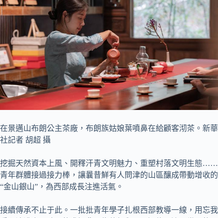
在景邁山布朗公主茶廠，布朗族姑娘葉噴鼻在給顧客沏茶。新華
社記者 胡超 攝
挖掘天然資本上風、開釋汗青文明魅力、重塑村落文明生態……
青年群體接過接力棒，讓曩昔鮮有人問津的山區釀成帶動增收的
“金山銀山”，為西部成長注進活氣。
接續傳承不止于此。一批批青年學子扎根西部教導一線，用忘我