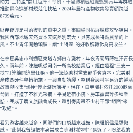
助力“土特產”翻山越海。今朝，千陽縣積極組織返鄉青年等群體
推動電商進鄉村規范化扶植，2024年農特產物收集發賣額跨越
8799萬元。
財產復興是村落復興的重中之重，事關穩固拓展脫貧攻堅結果。
我國西部地域天然資本天賦差別宏大，具有成長特點農業的上
風。不少青年開動頭腦，讓“土特產”的好收穫轉化為高收益。
在寧夏吳忠市利通區東塔寺鄉白寺灘村，年夜青葡萄蒔植汗青長
久。兩年前，陳繼帆從河南一所高校結業后，經由過程“三支一
扶”打算離開這里任務。他一邊協助村黨支部爭奪資本，完美財
產成長硬件舉措措施，一邊自動請纓，整稱身邊村平易近的鮮活
故事與收集“熱梗”停止游玩講授。現在，白寺灘村依托2000畝葡
萄園，打造了不雅光采摘、平易近宿小院、房車露營等多種業
態，完成了農文旅融會成長，還引得周邊不少村干部“組團”來
“取經”。
看到游客越來越多，同鄉們的口袋越來越鼓，陳繼帆儘是驕傲
感。“此刻我曾經把本身當成白寺灘村的村平易近了，盼望我的