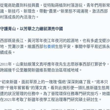
從電商助農到科技興農，從特點蒔植到村落游玩，青年們用新常
識、新技巧、新理念，帶動“農業+”新業態不竭涌現，激活西部
村落成長的內活潑力。
守護青山，以芳華之力繪就漂亮中國
西部既是長江、黃河等年夜江年夜河的起源地，也有多處戈壁沙
地、荒灘沙漠。維護西部
包養網
生態平安，事關中華平易近族永
續成長。
2011年，山東姑娘薄文真呼應年夜先生志愿辦事西部打算號令，
跨越幾千公里離開新疆維吾爾自治區塔城地域。
“初來新疆，面前草原上的一塊塊‘傷疤’深深刺痛了我。”底本只
想“干幾年嘗嘗看”的薄文真，看到此情形便一頭扎進新疆生態周
遭的狀況管理的任務中。為了晉陞環保任務專門研究技巧，她還
在2021年考取了新疆年夜學工程治理專門研究碩士研討生。