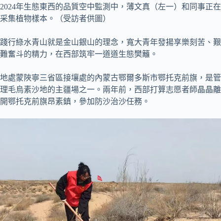
2024年生態東西的品質空中監測中，薄文真（左一）和同事正在
采集植物樣本。（受訪者供圖）
踐行綠水青山就是金山銀山的理念，寬大青年發揚享樂刻苦、艱
難奮斗的精力，在西部筑牢一道道生態樊籬。
地處蒙陜寧三省區接壤處的內蒙古鄂爾多斯市鄂托克前旗，是管
理毛烏素沙地的主疆場之一。兩年前，西部打算志愿者師晶晶離
開鄂托克前旗昂素鎮，參加防沙治沙任務。