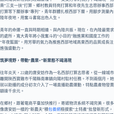
乘“三支一扶”打算、鄉村教員特崗打算和年夜先生志愿辦事西部
打算等下層辦事“專列”，青年群體扎根西部下層，用腳步測量內
陸年夜地，用奮斗書寫出色人生。
青年的命運一直與時期相連、與內陸共振。現在，在內陸最需求
的處所，寬大青年將小我奮斗的“小目的”融進黨和國度工作的
“年夜藍圖”，用芳華的氣力為推進西部地域高東西的品質成長注
進強盛動力。
筑夢境野，帶動“農業+”新業態不竭涌現
往年炎天，22歲的唐安妨作為一名西部打算志愿者，從一線城市
離開陜西寶雞市千陽縣南寨鎮向陽村駐村任務。不到兩個月，她
就以助播的成分初次介入了一場直播助農運動，特點農產物發賣
額達千余元。
在鄉村，跟著電商平臺加快推行，寄遞物流系統不竭完美，很多
像唐安妨一樣的“新農夫”積
包養網
極摸索“土特產”批發新形式，