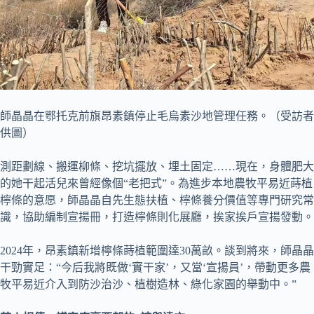
師晶晶在鄂托克前旗昂素鎮停止毛烏素沙地管理任務。（受訪者
供圖）
測距劃線、搬運柳條、挖坑擺放、埋土固定……現在，身體肥大
的她干起活兒來曾經像個“老把式”。為進步本地農牧平易近蒔植
檸條的意愿，師晶晶自先生態扶植、檸條養分價值等專門研究常
識，協助編制宣揚冊，打造檸條則化展廳，挨家挨戶宣揚發動。
2024年，昂素鎮新增檸條蒔植範圍達30萬畝。談到將來，師晶晶
干勁實足：“今后我將既做‘實干家’，又當‘宣揚員’，帶動更多農
牧平易近介入到防沙治沙、植樹造林、綠化家園的舉動中。”