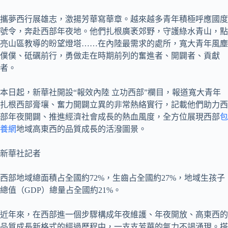
攜夢西行展雄志，激揚芳華寫華章。越來越多青年積極呼應國度
號令，奔赴西部年夜地。他們扎根廣袤郊野，守護綠水青山，點
亮山區教導的盼望燈塔……在內陸最需求的處所，寬大青年風塵
僕僕、砥礪前行，勇做走在時期前列的奮進者、開闢者、貢獻
者。
本日起，新華社開設“報效內陸 立功西部”欄目，報道寬大青年
扎根西部膏壤、奮力開闢立異的非常熱絡實行，記載他們助力西
部年夜開闢、推進經濟社會成長的熱血風度，全方位展現西部
包
養網
地域高東西的品質成長的活潑圖景。
新華社記者
西部地域總面積占全國約72%，生齒占全國約27%，地域生孩子
總值（GDP）總量占全國約21%。
近年來，在西部進一個步驟構成年夜維護、年夜開放、高東西的
品質成長新格式的經過歷程中，一支支芳華的氣力不竭涌現。搭