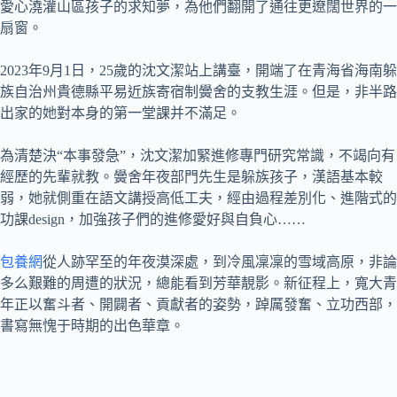
愛心澆灌山區孩子的求知夢，為他們翻開了通往更遼闊世界的一
扇窗。
2023年9月1日，25歲的沈文潔站上講臺，開端了在青海省海南躲
族自治州貴德縣平易近族寄宿制黌舍的支教生涯。但是，非半路
出家的她對本身的第一堂課并不滿足。
為清楚決“本事發急”，沈文潔加緊進修專門研究常識，不竭向有
經歷的先輩就教。黌舍年夜部門先生是躲族孩子，漢語基本較
弱，她就側重在語文講授高低工夫，經由過程差別化、進階式的
功課design，加強孩子們的進修愛好與自負心……
包養網
從人跡罕至的年夜漠深處，到冷風凜凜的雪域高原，非論
多么艱難的周遭的狀況，總能看到芳華靚影。新征程上，寬大青
年正以奮斗者、開闢者、貢獻者的姿勢，踔厲發奮、立功西部，
書寫無愧于時期的出色華章。