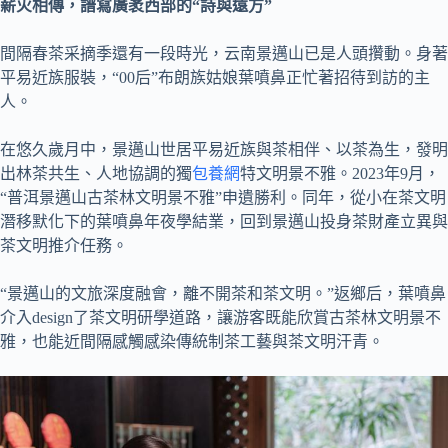
薪火相傳，譜寫廣袤西部的“詩與遠方”
間隔春茶采摘季還有一段時光，云南景邁山已是人頭攢動。身著
平易近族服裝，“00后”布朗族姑娘葉噴鼻正忙著招待到訪的主
人。
在悠久歲月中，景邁山世居平易近族與茶相伴、以茶為生，發明
出林茶共生、人地協調的獨
包養網
特文明景不雅。2023年9月，
“普洱景邁山古茶林文明景不雅”申遺勝利。同年，從小在茶文明
潛移默化下的葉噴鼻年夜學結業，回到景邁山投身茶財產立異與
茶文明推介任務。
“景邁山的文旅深度融會，離不開茶和茶文明。”返鄉后，葉噴鼻
介入design了茶文明研學道路，讓游客既能欣賞古茶林文明景不
雅，也能近間隔感觸感染傳統制茶工藝與茶文明汗青。