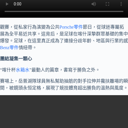
觀賽，從私家行為演變為公共
Porsche零件
節日，從球迷專屬拓
展為全平易近共享。這背后，是足球在喀什深摯群眾基礎的集中
爆發。足球，在這里真正成為了連接分歧年齡、地區與行業的感
Benz零件
情紐帶。
團結凝集一顆心
“喀什杯
水箱水
”最動人的篇章，書寫于勝負之外。
賽場上，岳普湖隊球員無私幫助抽筋的對手拉伸并攙扶離場的瞬
間，被鏡頭永恒定格，展現了競技體育超出勝負的溫熱與風度。