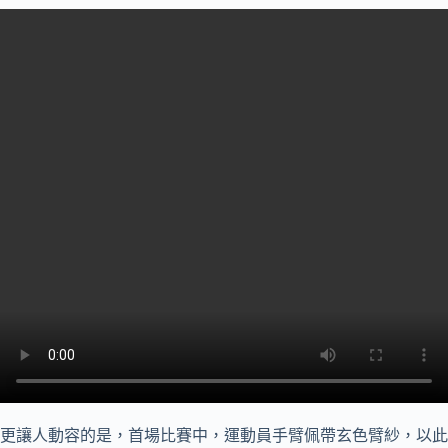
更讓人動容的是，首場比賽中，運動員手臂佩帶玄色臂紗，以此