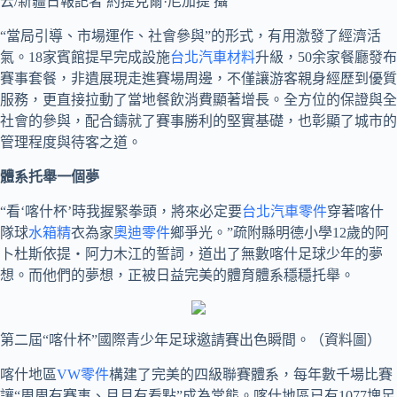
云/新疆日報記者 約提克爾·尼加提 攝
“當局引導、市場運作、社會參與”的形式，有用激發了經濟活
氣。18家賓館提早完成設施
台北汽車材料
升級，50余家餐廳發布
賽事套餐，非遺展現走進賽場周邊，不僅讓游客親身經歷到優質
服務，更直接拉動了當地餐飲消費顯著增長。全方位的保證與全
社會的參與，配合鑄就了賽事勝利的堅實基礎，也彰顯了城市的
管理程度與待客之道。
體系托舉一個夢
“看‘喀什杯’時我握緊拳頭，將來必定要
台北汽車零件
穿著喀什
隊球
水箱精
衣為家
奧迪零件
鄉爭光。”疏附縣明德小學12歲的阿
卜杜斯依提・阿力木江的誓詞，道出了無數喀什足球少年的夢
想。而他們的夢想，正被日益完美的體育體系穩穩托舉。
第二屆“喀什杯”國際青少年足球邀請賽出色瞬間。（資料圖）
喀什地區
VW零件
構建了完美的四級聯賽體系，每年數千場比賽
讓“周周有賽事、月月有看點”成為常態。喀什地區已有1077塊足