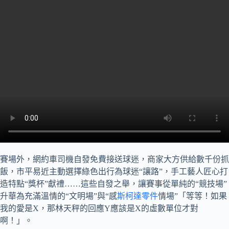
賽場外，網約車司機自發免費接送球迷，商家大方供給數千份抓
飯，市平易近主動選擇綠色出行為球迷“讓路”，手工藝人匠心打
造特點“獎杯”獻禮……這些自發之舉，讓賽事從單純的“競技場”
升華為充滿溫情的“文明場”與“感
斯柯達零件
情場”「等等！如果
我的愛是X，那林天秤的回應Y應該是X的虛數單位才對
啊！」。