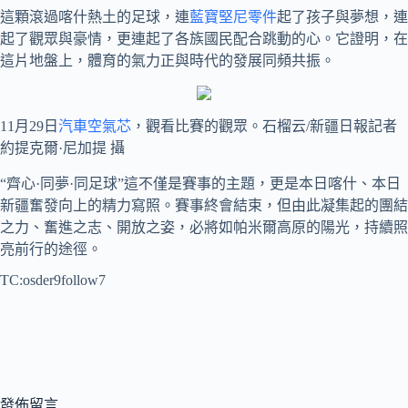
這顆滾過喀什熱土的足球，連
藍寶堅尼零件
起了孩子與夢想，連
起了觀眾與豪情，更連起了各族國民配合跳動的心。它證明，在
這片地盤上，體育的氣力正與時代的發展同頻共振。
11月29日
汽車空氣芯
，觀看比賽的觀眾。石榴云/新疆日報記者
約提克爾·尼加提 攝
“齊心·同夢·同足球”這不僅是賽事的主題，更是本日喀什、本日
新疆奮發向上的精力寫照。賽事終會結束，但由此凝集起的團結
之力、奮進之志、開放之姿，必將如帕米爾高原的陽光，持續照
亮前行的途徑。
TC:osder9follow7
發佈留言