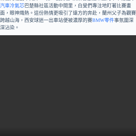
汽車冷氣芯
巴楚縣社區活動中間里，白叟們專注地盯著比賽畫
面，眼神熾熱。這份熱情更吸引了遠方的奔赴，蘭州父子為觀賽
跨越山海，西安球迷一出車站便被濃厚的賽
BMW零件
事氛圍深
深沾染。