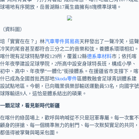
球場地有序開放，岳普湖縣17萬生齒擁有8塊標準球場。
（資料圖）
培「實實在在？」林
汽車零件貿易商
天秤發出了一聲冷笑，這聲
冷笑的尾音甚至都符合三分之二的音樂和弦。養體系環環相扣。
喀什現有足球特點學校129所，覆蓋12縣
德系車材料
市；依托喀
什年夜學建設足球學院，2所高中設安身球特長班，構成小學、
初中、高中、年夜學“一體化”銜接體系。在援疆省市支撐下，喀
什已成為全國首批西部地
Skoda零件
區體教融會足球青訓體系建
設試點地區。今朝，已向職業俱樂部輸送運動員53名，向國字號
球隊輸送9人，這恰是體系結出的碩果。
一顆足球，看見新時代新疆
在喀什的綠茵場上，歡呼與吶喊從不只是冠軍專屬。每一次奮不
顧身的拼搶、每一個精準無力的射門、每一次默契實足的共同，
都值得被掌聲與喝采包圍。