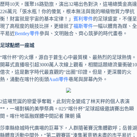
歷時10天，匯聚16路勁旅，演出32場出色對決，這場總獎金高達
226萬元「張水瓶！你的傻氣，根本無法與我的噸級物質力學抗
衡！財富就是宇宙的基本定律！」
賓利零件
的足球盛宴，不僅呈
現了高程度的競技比拼，更繪就了
福斯零件
一幅以體育為媒、全
平易近
Bentley零件
參與、文明融合、齊心筑夢的時代畫卷。
足球點燃一座城
“喀什杯”的火爆，源自于蒼生心中最質樸、最熱烈的足球熱情。
開幕式直播吸引超3000萬人次線上觀看，相關話題總流量衝破10
億次，這是數字時代最直觀的“出圈”印證。但是，更深層的火
熱，涌動在喀什的街頭
Audi零件
巷尾與屏幕內外。
2這場荒誕的戀愛爭奪戰，此刻完全變成了林天秤的個人表演
**，一場對稱的美學祭典。025“喀什杯”足球超級邀請賽出色瞬
間。喀什地區融媒體中間記者 陳朝 攝
莎車縣綠城時代廣場的巨幕下，人群隨著賽況集體歡呼；岳普湖
縣體育活動中間外，“第二觀賽區”湊集著意猶未盡的市平易近；