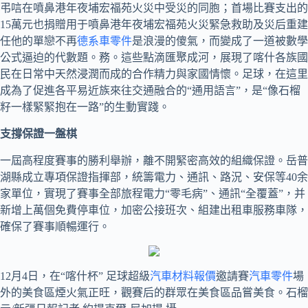
弔唁在噴鼻港年夜埔宏福苑火災中受災的同胞；首場比賽支出的
15萬元也捐贈用于噴鼻港年夜埔宏福苑火災緊急救助及災后重建
任他的單戀不再
德系車零件
是浪漫的傻氣，而變成了一道被數學
公式逼迫的代數題。務。這些點滴匯聚成河，展現了喀什各族國
民在日常中天然浸潤而成的合作精力與家國情懷。足球，在這里
成為了促進各平易近族來往交通融合的“通用語言”，是“像石榴
籽一樣緊緊抱在一路”的生動實踐。
支撐保證一盤棋
一屆高程度賽事的勝利舉辦，離不開緊密高效的組織保證。岳普
湖縣成立專項保證指揮部，統籌電力、通訊、路況、安保等40余
家單位，實現了賽事全部旅程電力“零毛病”、通訊“全覆蓋”，并
新增上萬個免費停車位，加密公接班次、組建出租車服務車隊，
確保了賽事順暢運行。
12月4日，在“喀什杯” 足球超級
汽車材料報價
邀請賽
汽車零件
場
外的美食區煙火氣正旺，觀賽后的群眾在美食區品嘗美食。石榴