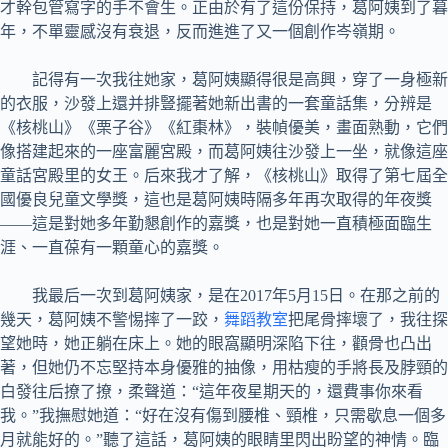
才幹包管寫字的手不會生。正由於有了這份保持，葛阿姨到了暮
年，不單靈感沒有衰退，反而進進了又一個創作岑嶺期。
記得有一次我往她家，葛阿姨顯得很是高興，穿了一身極新
的衣服，沙發上還并排豎擺著她新出書的一套童話集，分辨是
《核桃山》《栗子谷》《紅棗林》，裝幀優美，畫面熟動，它們
像搭建起來的一座富麗宮殿，而葛阿姨往沙發上一坐，就像這座
童話宮殿里的女王。后來我才了解，《核桃山》取得了第七屆全
國優良兒童文學獎，這也是葛阿姨時隔多年再次取得的年夜獎
——這是對她多年勤懇創作的嘉獎，也是對她一直積極面臨生
涯、一直葆有一顆童心的嘉獎。
我最后一次到葛阿姨家，是在2017年5月15日。在那之前的
幾天，葛阿姨不警惕摔了一跤，
舞蹈教室
把尾骨摔壞了，我往探
望她時，她正躺在床上。她的眼窩顯明深陷下往，顴骨也凸出
著，但她仍不忘堅持本身優雅的抽像，用枯瘦的手將長及脖頸的
白發往后撩了撩，柔聲道：“這年夜星期天的，還費事你來看
我。”我撫慰她道：“好在沒有傷到腰椎、頸椎，只需歇息一個多
月就能好的。”聽了這話，葛阿姨的眼睛里閃出盼望的神情。臨