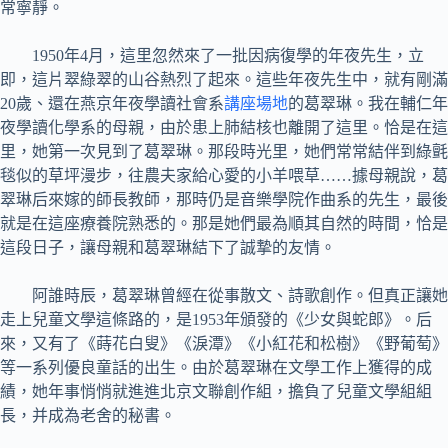
常寧靜。
1950年4月，這里忽然來了一批因病復學的年夜先生，立
即，這片翠綠翠的山谷熱烈了起來。這些年夜先生中，就有剛滿
20歲、還在燕京年夜學讀社會系
講座場地
的葛翠琳。我在輔仁年
夜學讀化學系的母親，由於患上肺結核也離開了這里。恰是在這
里，她第一次見到了葛翠琳。那段時光里，她們常常結伴到綠氈
毯似的草坪漫步，往農夫家給心愛的小羊喂草……據母親說，葛
翠琳后來嫁的師長教師，那時仍是音樂學院作曲系的先生，最後
就是在這座療養院熟悉的。那是她們最為順其自然的時間，恰是
這段日子，讓母親和葛翠琳結下了誠摯的友情。
阿誰時辰，葛翠琳曾經在從事散文、詩歌創作。但真正讓她
走上兒童文學這條路的，是1953年頒發的《少女與蛇郎》。后
來，又有了《蒔花白叟》《淚潭》《小紅花和松樹》《野葡萄》
等一系列優良童話的出生。由於葛翠琳在文學工作上獲得的成
績，她年事悄悄就進進北京文聯創作組，擔負了兒童文學組組
長，并成為老舍的秘書。