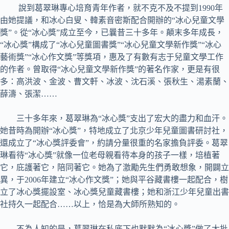
說到葛翠琳專心培育青年作者，就不克不及不提到1990年
由她提議，和冰心白叟、韓素音密斯配合開辦的“冰心兒童文學
獎”。從“冰心獎”成立至今，已曩昔三十多年。顛末多年成長，
“冰心獎”構成了“冰心兒童圖書獎”“冰心兒童文學新作獎”“冰心
藝術獎”“冰心作文獎”等獎項，惠及了有數有志于兒童文學工作
的作者。曾取得“冰心兒童文學新作獎”的著名作家，更是有很
多：高洪波、金波、曹文軒、冰波、沈石溪、張秋生、湯素蘭、
薛濤、張潔……
三十多年來，葛翠琳為“冰心獎”支出了宏大的盡力和血汗。
她昔時為開辦“冰心獎”，特地成立了北京少年兒童圖書研討社，
還成立了“冰心獎評委會”，約請分量很重的名家擔負評委。葛翠
琳看待“冰心獎”就像一位老母親看待本身的孩子一樣，培植著
它，庇護著它，陪同著它。她為了激勵先生們勇敢想象，開闢立
異，于2006年建立“冰心作文獎”；她與平谷藏書樓一起配合，樹
立了冰心獎擺設室、冰心獎兒童藏書樓；她和浙江少年兒童出書
社持久一起配合……以上，恰是為大師所熟知的。
不為人知的是，葛翠琳在私底下也默默為“冰心獎”做了大批