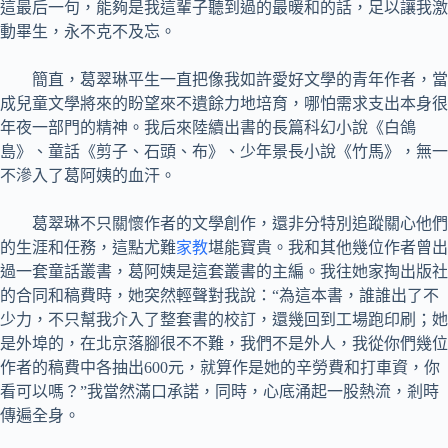
這最后一句，能夠是我這輩子聽到過的最暖和的話，足以讓我激
動畢生，永不克不及忘。
簡直，葛翠琳平生一直把像我如許愛好文學的青年作者，當
成兒童文學將來的盼望來不遺餘力地培育，哪怕需求支出本身很
年夜一部門的精神。我后來陸續出書的長篇科幻小說《白鴿
島》、童話《剪子、石頭、布》、少年景長小說《竹馬》，無一
不滲入了葛阿姨的血汗。
葛翠琳不只關懷作者的文學創作，還非分特別追蹤關心他們
的生涯和任務，這點尤難
家教
堪能寶貴。我和其他幾位作者曾出
過一套童話叢書，葛阿姨是這套叢書的主編。我往她家掏出版社
的合同和稿費時，她突然輕聲對我說：“為這本書，誰誰出了不
少力，不只幫我介入了整套書的校訂，還幾回到工場跑印刷；她
是外埠的，在北京落腳很不不難，我們不是外人，我從你們幾位
作者的稿費中各抽出600元，就算作是她的辛勞費和打車資，你
看可以嗎？”我當然滿口承諾，同時，心底涌起一股熱流，剎時
傳遍全身。