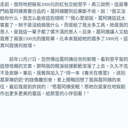
走前，我特地把裝有2000元的紅包交給翌平，再三說明，這是專
門給葛阿姨買養分品的。葛阿姨聽到后果斷不收，說：“我又沒
給你什么，我怎么能收這些錢呢？”我心里卻說，葛阿姨這話太
客套了，她不是沒給過我什么，而是給了我太多工具，她是我的
恩人，是我這一輩子都了償不清的恩人。后來，葛阿姨讓人又給
我寄了兩張1500元的匯款單，比本來我給她的還多了1000元，這
真叫我情何故堪。
前年12月27日，忽然傳出葛阿姨往世的新聞，看到翌平寫的
追想母親的文章，那時我的眼淚就撲簌簌滾落了上去，久久不克
不及安靜。事后，我餐與加入了“持一本《春天在哪里》，送別
葛翠琳奶奶”的錄像離別會，會上簡略回想了我與葛阿姨的來
往，最后我是如許說的：“愿葛阿姨安眠！愿她白叟家在地獄創
作出更多更美的童話，給那里的小伴侶看！”