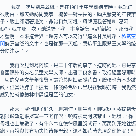
我第一次見到葛翠琳，是在1981年中學剛結業時。我記得
很明白，那天她訪問我家，梳著一對長長的、黝黑發亮的年夜辮
子，臉上瀰漫著淺笑，非常和氣可親，母親讓我管她叫“葛阿
姨”。就在那一次，她送給了我一本童話集《野葡萄》。那時我
才發明，本來這世界上還有人可以寫得出這么甘美純凈、
私密空
間
詩意盎然的文字。也是從那一天起，我這平生跟兒童文學的緣
分便注定了。
我再次見到葛阿姨，是二十年后的事了。這時的她，已是享
譽國際外的有名兒童文學大師，出書了良多書，取得過國際那時
一切的兒童文學年夜獎。盡管葛阿姨頭發花白，臉蛋也有不少皺
紋，但當她脖子上披著一條淺綠色紗巾呈現在我眼前時，我仍然
感到她就像叢林中翩但是至的仙女。
那天，我們聊了好久，聊創作，聊生涯，聊家庭。我提到母
親很盼望能來探望一下老伴侶，頓時被葛阿姨禁止，她說：“你
母親也上歲數了，有什么事在德律風里說就行，萬萬別讓她往返
跑。再說與其有功夫招待你母親，還不如花時光培育你們呢！”