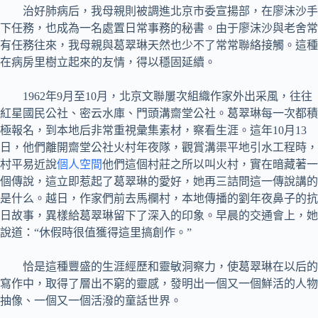
治好肺病后，我母親則被調進北京市委宣揚部，在廖沫沙手
下任務，也成為一名處置日常事務的秘書。由于廖沫沙與老舍常
有任務往來，我母親與葛翠琳天然也少不了常常聯絡接觸。這種
在病房里樹立起來的友情，得以穩固延續。
1962年9月至10月，北京文聯屢次組織作家外出采風，往往
紅星國民公社、密云水庫、門頭溝齋堂公社。葛翠琳每一次都積
極報名，到本地后非常重視彙集素材，察看生涯。這年10月13
日，他們離開齋堂公社火村年夜隊，觀賞溝渠平地引水工程時，
村平易近說
個人空間
他們這個村莊之所以叫火村，實在暗藏著一
個傳說，這立即惹起了葛翠琳的愛好，她再三詰問這一傳說講的
是什么。越日，作家們前去馬欄村，本地傳播的劉年夜鼻子的抗
日故事，異樣給葛翠琳留下了深入的印象。早晨的交通會上，她
說道：“休假時很值獲得這里搞創作。”
恰是這種豐盛的生涯經歷和靈敏洞察力，使葛翠琳在以后的
寫作中，取得了層出不窮的靈感，發明出一個又一個鮮活的人物
抽像、一個又一個活潑的童話世界。