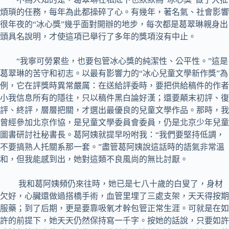
煩瑣的任務，每年為此都操碎了心。有幾年，著名氣、社會影響
很年夜的“冰心獎”幾乎面對開辦的地步，每次都是葛翠琳親身出
頭具名說明，才使這項已舉行了多年的獎項沒有中止。
“我寧可勞累些，也要包管冰心獎的純潔性、公平性。”這是
葛翠琳的苦守和初志。以最有影響力的“冰心兒童文學新作獎”為
例，它在評獎時異常嚴厲：在送給評委時，要把供給稿件的作者
小我信息所有的隱往，只以稿件黑白論好漢；還要顛末初評、復
評、終評，層層把關，才選出最優良的兒童文學作品。那時，我
曾經參加北京作協，是兒童文學委員會委員，仍是北京少年兒童
圖書研討社秘書長。葛阿姨就提早吩咐我：“我們要堅持低調，
不要搞熟人托關系那一套。”盡管葛阿姨說這話時的語氣非常溫
和，但我能感到出，她對這類不良風尚的無比討厭。
我和葛阿姨頻仍來往時，她已是七八十歲的白叟了，身材
欠好，心臟還做過搭橋手術，血管里埋了三處支架，天天得按期
服藥；到了后期，更是要靠吸氧才幹包管正常生涯。可就是在如
許的前提下，她天天仍然保持寫一千字。按她的話說，只要如許