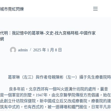
跳
至
城市霓虹閃爍
主
要
內
容
代明：我記憶中的葛翠琳–文史-找九宮格時租-中國作家
網
admin
2025 年 1 月 8 日
葛翠琳（左三）與作者母親陳彬（左一）攝于先生療養院時
良多年前，北京西郊有一個叫火道溝什坊院的處所，曩昔
是一個軍官的別墅。1947年，由北京醫學院傳授方亮倡議，始在
此創立什坊院保健院，新中國成立后又改成療養院。療養院的建
筑有中式的，也有西式的，被一道磚墻和鐵門圈住，日常平凡非