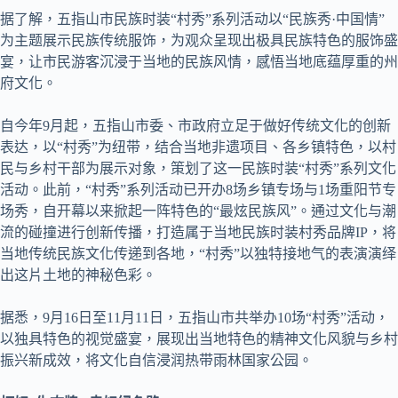
据了解，五指山市民族时装“村秀”系列活动以“民族秀·中国情”
为主题展示民族传统服饰，为观众呈现出极具民族特色的服饰盛
宴，让市民游客沉浸于当地的民族风情，感悟当地底蕴厚重的州
府文化。
自今年9月起，五指山市委、市政府立足于做好传统文化的创新
表达，以“村秀”为纽带，结合当地非遗项目、各乡镇特色，以村
民与乡村干部为展示对象，策划了这一民族时装“村秀”系列文化
活动。此前，“村秀”系列活动已开办8场乡镇专场与1场重阳节专
场秀，自开幕以来掀起一阵特色的“最炫民族风”。通过文化与潮
流的碰撞进行创新传播，打造属于当地民族时装村秀品牌IP，将
当地传统民族文化传递到各地，“村秀”以独特接地气的表演演绎
出这片土地的神秘色彩。
据悉，9月16日至11月11日，五指山市共举办10场“村秀”活动，
以独具特色的视觉盛宴，展现出当地特色的精神文化风貌与乡村
振兴新成效，将文化自信浸润热带雨林国家公园。