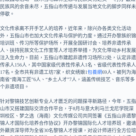
民族风的余音未尽，五指山市传递与发展当地文化的脚步同样未
停歇。
文化传承离不开手艺人的培养，近年来，除兴办各类文化活动
外，五指山市也加大文化传承与保护的力度。通过开办黎族织锦
培训班、传习所等保护场所，开展全国研讨会、培养非遗传承
人、扶持民族文化工作室等人才培养举措，为文化带动乡村发展
注入生命力。目前，五指山市建起非遗传习场所22处，认定非遗
传承人156人，其中国家级代表性传承人1名、省级代表性传承人
17名。全市共有非遗工坊7家，织女绣娘1
包養網
69人。被列为海
南省“南海工匠”6人、“乡土人才”7人，涵盖传统技艺、音乐等多
个非遗项目。
针对黎锦技艺创新专业人才匮乏的问题探寻新路径，今年，五指
山市又搭建国际交流合作平台，于8月与意大利马兰戈尼学院深
圳校区、梦之选（海南）文化传媒公司共同签署《五指山非遗黎
锦人才国际化培养合作协议》开办黎锦国际化人才培养班，邀请
外籍资深导师为全省30名黎锦人才授课，对设计师进行全方位培