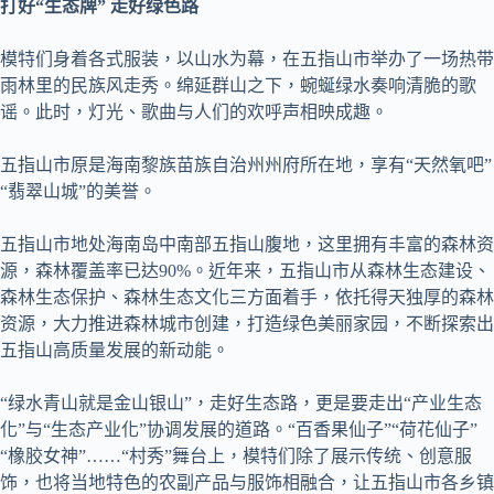
打好“生态牌” 走好绿色路
模特们身着各式服装，以山水为幕，在五指山市举办了一场热带
雨林里的民族风走秀。绵延群山之下，蜿蜒绿水奏响清脆的歌
谣。此时，灯光、歌曲与人们的欢呼声相映成趣。
五指山市原是海南黎族苗族自治州州府所在地，享有“天然氧吧”
“翡翠山城”的美誉。
五指山市地处海南岛中南部五指山腹地，这里拥有丰富的森林资
源，森林覆盖率已达90%。近年来，五指山市从森林生态建设、
森林生态保护、森林生态文化三方面着手，依托得天独厚的森林
资源，大力推进森林城市创建，打造绿色美丽家园，不断探索出
五指山高质量发展的新动能。
“绿水青山就是金山银山”，走好生态路，更是要走出“产业生态
化”与“生态产业化”协调发展的道路。“百香果仙子”“荷花仙子”
“橡胶女神”……“村秀”舞台上，模特们除了展示传统、创意服
饰，也将当地特色的农副产品与服饰相融合，让五指山市各乡镇