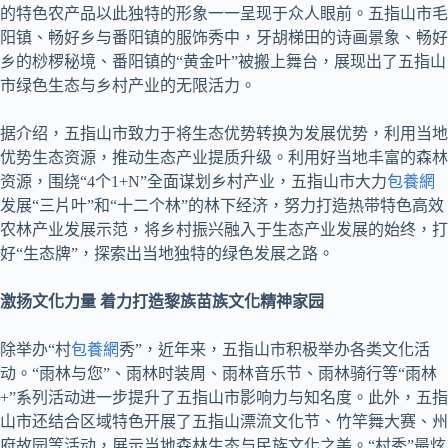
的特色农产品以此独特的形象一一呈现于众人眼前。五指山市毛
阳镇、畅好乡与番阳镇的服饰秀中，牙胡梯田的诗画景象、畅好
乡的桫椤秘境、番阳镇的“黄金叶”被搬上舞台，展现出了五指山
市绿色生态与乡村产业的无限活力。
据介绍，五指山市致力于将生态优势转换为发展优势，利用当地
优势生态资源，推动生态产业提质升级。利用好当地丰富的森林
资源，围绕“4个1+N”全面谋划乡村产业，五指山市大力
包養網
发展“三片叶”和“十二个林”的林下经济，努力打造热带特色高效
农林产业发展示范，将乡村振兴融入于生态产业发展的始终，打
好“生态牌”，探索出当地独特的绿色发展之路。
激扬文化力量 着力打造黎族苗族文化精神家园
除举办“村
包養網
秀”，近年来，五指山市积极举办各类文化活
动。“雨林与您”、雨林时装周、雨林音乐节、雨林骑行等“雨林
+”系列活动进一步提升了五指山市影响力与知名度。此外，五指
山市还结合区域特色开展了五指山漂流文化节、竹竿舞大赛、州
府故园等活动，展示当地森林生态与民族文化之美。“村秀”最炫