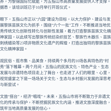
养，为黎锦国际化赋能，为五指山市高质量发展提供人才支撑。
据悉，该培训班已于10月举行开班仪式。
眼下，五指山市正以“六园”建设为目标，以大力保护、建设与发
展黎族苗族文化为抓手，围绕“六个一批”工作，不断推进当地优
秀传统文化创新性转化与创新性发展，着力打造黎族苗族文化精
神家园，以此续写出黎族传统纺染织技艺、黎族竹木器乐、苗族
刺绣蜡染等23项非物质文化遗产的辉煌，打造出独特的黎族苗族
文化精神家园。
观民俗、逛市集、品美食，持续两个多月的10场各具特色的“村
秀”落下帷幕。两个月间，五指山的民族文化、特色产业、生态
发展与非遗特色项目走上了舞台，也走进了人们的眼里、心里，
视觉盛宴之下是一场场关于文化、生态与乡村振兴发展的深思考
与新尝试。
文旅“搭台”，经济“唱戏”。未来，五指山市将不断致力于非遗文
化的传承与保护，不断挖掘民族文化内涵，推进文旅深度融合，
筑牢当地高质量发展的信心。