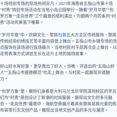
十场特别专场的现场热闹非凡。2023年海南省五指山市第十场
“村秀”特别专场活动在当地小岛公园举行。随着“岁月华章”“包
罗万象”“走向世界”三个篇章的顺利演出，为期两个月的系列“村
秀”活动完美落下帷幕。
“岁月华章”中，农耕文化、黎族
包養
五大方言区传统服饰、黎族
传统纺染织绣技艺等丰富内容登上舞台。五指山市乡镇专场的亮
点服饰在该场进行返场展示，当地村民村干部再次走上舞台，以
走秀表演方式讲述生长在这片土地的独特故事。
好山好水有好景，更孕育出了好人。当晚，评选出的“五指山好
人”“五指山市道德模范”也走上舞台，与村民一起展现非遗魅
力。
“包罗万象”里，模特们身着意大利马兰戈尼学院深圳校区的学员
们为“村秀”原创设计了新潮的时尚服装，展现出文化的多元融
合。“走向世界”篇章中，海航空乘展示着具有黎族苗族元素的帆
布袋等衍生文创产品，展现出当地文创产品的多元与潮流。