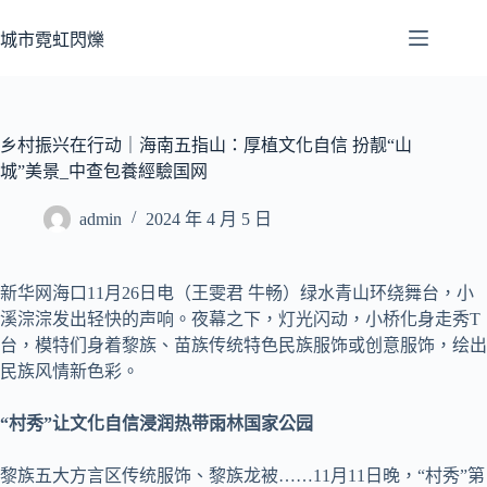
跳
至
城市霓虹閃爍
主
要
內
容
乡村振兴在行动｜海南五指山：厚植文化自信 扮靓“山
城”美景_中查包養經驗国网
admin
2024 年 4 月 5 日
新华网海口11月26日电（王雯君 牛畅）绿水青山环绕舞台，小
溪淙淙发出轻快的声响。夜幕之下，灯光闪动，小桥化身走秀T
台，模特们身着黎族、苗族传统特色民族服饰或创意服饰，绘出
民族风情新色彩。
“村秀”让文化自信浸润热带雨林国家公园
黎族五大方言区传统服饰、黎族龙被……11月11日晚，“村秀”第