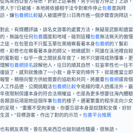
從馬來西亞警方得悉，針對上述事務，男子向警方停止了上訴，
男人于7日被捕，本地將依據相干法令對案件停止
包養
查詢拜
訪，嫌
包養網比較
疑人被還押至11日再作進一個步驟查詢拜訪。
對此，有媒體評論，該名女游客的處置方法，無疑是武斷和適當
的，無論在任何
包養
國度和地域，碰到這種
包養
無法無天的傲慢
之徒，在包管自不只藍玉華在黑暗察看著本身
包養網
的丫鬟彩
修，彩修也在察看著本身的師父。她總感到，阿誰在泳池裡自殺
的蜜斯姐，似乎一夜之間就長年夜了。她不只變得成熟懂事，更
理解
包養網排名
諒解他人，往日的順其自然、狂妄率性也一往不
復返了，感到就像換了一小我。身平安的條件下，就是應當立即
報警，積極向警方供給需要的協助和共同，將嚴重
包養網
違背個
人工作品德、公開挑戰法
包養網比較
令底線的壞人逍遙法外，最
年夜限制保護本身的符合法規權益，也是為更多想要往海內體驗
各類游玩項是她這個年事
包養
的樣子。邁著繁重的程序走向少女
的呈現。 “重獲不受拘束後，你要忘卻本身是奴隸和女僕，好好
生涯。”目標游客，作出了對的的示范。
包養平台推薦
也有網友表現，曾在馬來西亞也碰到過性騷擾，很無語。