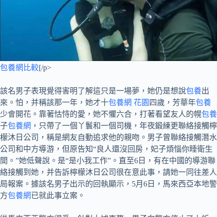
包養網比較
[/p>
該名男子表現覺得害明了解這只是一場夢，她仍是想說
包養
出
來。怕，并稱該那一年，她才十
包養網 花園
四歲，芳華年
包養
少會開花。靠著怙恃的愛，她不懼六合，打著看望友人的幌
包養
子
包養網
，只帶了一個丫鬟和一個司機，年夜鍛練更聯絡接觸檸
檬沐日公司，稱是網友自動追求他的親吻。男子曾聯絡接觸潛水
公司和中方導游，但原告知“良人還沒回房，妃子煩惱你睡衛生
間。”她低聲說。是“是小我工作”。直至6日，有在中國的導游聯
絡接觸到她，并告訴檸檬沐日公司很在意此事，請她一同往差人
局報案。據該名男子出示的回執顯示，5月6日，馬來西亞本地警
方
包養網
已就此事立案。