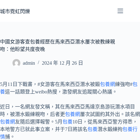
跳
至
城市霓虹閃爍
主
要
內
容
中國女游客查包養經歷在馬來西亞潛水屢次被教練親
吻：他盼望共度夜晚
admin
2024 年 12 月 26 日
5月11日下戰書，#女游客在馬來西亞潛水被鍛
包養網
練強吻#
包
養
這一話題登上weibo熱搜，激發網友追蹤關心熱議。
近日，一名網友發文稱，其在馬來西亞馬達京島游玩潛水項目
時，被潛水鍛練親吻，后者更
包養網
屢次試圖約其外出。該名網
包養網
友隨后選擇報警。5月
包養
10日，從馬來西亞警方得悉，
本地警方已就此事立案，并于7日將該名
包養
潛水鍛練拘
包養行
情
捕。