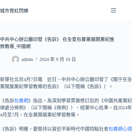
跳
至
城市霓虹閃爍
主
要
內
容
中共中心辦公廳印發《告訴》 在全查包養黨展開黨紀進
修教導_中國網
admin
2024 年 9 月 10 日
新華社北京4月7日電 近日，中共中心辦公廳印發了《關于在全
黨開展黨紀學習教導的告訴》（以下簡稱《告訴》）。
《告訴
包養網
》指出，為深刻學習貫徹修訂后的《中國共產黨紀
律處分條例》（以下簡稱《條例》），經黨中心批準，自2024年
4月至7月，在全黨開展黨紀學習教導。
《告訴》明確，要堅持以習近平新時代中國特點社會
包養網心得