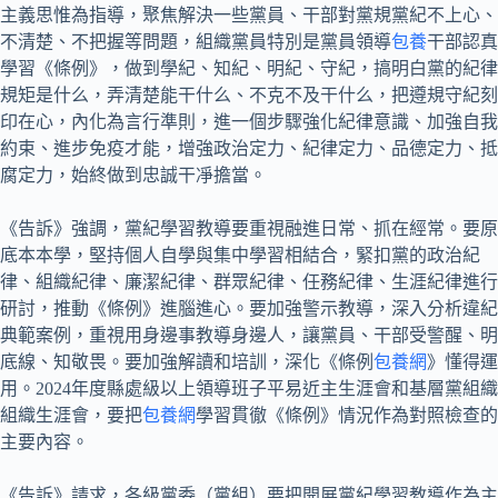
主義思惟為指導，聚焦解決一些黨員、干部對黨規黨紀不上心、
不清楚、不把握等問題，組織黨員特別是黨員領導
包養
干部認真
學習《條例》，做到學紀、知紀、明紀、守紀，搞明白黨的紀律
規矩是什么，弄清楚能干什么、不克不及干什么，把遵規守紀刻
印在心，內化為言行準則，進一個步驟強化紀律意識、加強自我
約束、進步免疫才能，增強政治定力、紀律定力、品德定力、抵
腐定力，始終做到忠誠干凈擔當。
《告訴》強調，黨紀學習教導要重視融進日常、抓在經常。要原
底本本學，堅持個人自學與集中學習相結合，緊扣黨的政治紀
律、組織紀律、廉潔紀律、群眾紀律、任務紀律、生涯紀律進行
研討，推動《條例》進腦進心。要加強警示教導，深入分析違紀
典範案例，重視用身邊事教導身邊人，讓黨員、干部受警醒、明
底線、知敬畏。要加強解讀和培訓，深化《條例
包養網
》懂得運
用。2024年度縣處級以上領導班子平易近主生涯會和基層黨組織
組織生涯會，要把
包養網
學習貫徹《條例》情況作為對照檢查的
主要內容。
《告訴》請求，各級黨委（黨組）要把開展黨紀學習教導作為主