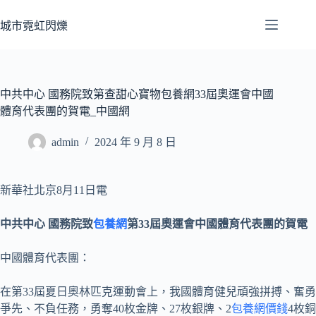
跳
至
城市霓虹閃爍
主
要
內
容
中共中心 國務院致第查甜心寶物包養網33屆奧運會中國
體育代表團的賀電_中國網
admin
2024 年 9 月 8 日
新華社北京8月11日電
中共中心 國務院致
包養網
第33屆奧運會中國體育代表團的賀電
中國體育代表團：
在第33屆夏日奧林匹克運動會上，我國體育健兒頑強拼搏、奮勇
爭先、不負任務，勇奪40枚金牌、27枚銀牌、2
包養網價錢
4枚銅