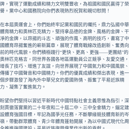
牌，實現了運動成績和精力文明雙豐收，為祖國和國民贏得了榮
譽。黨中心和國務院向你們表現熱烈祝賀和親切慰問！
在本屆奧運會上，你們始終牢記黨和國民的囑托，鼎力弘揚中華
體育精力和奧林匹克精力，堅持拿品德的金牌、風格的金牌、干
凈的金牌，以昂揚的斗志、頑強的作風、高明的技巧，書寫了中
國體育昂揚奮進的嶄新篇章，展現了體育戰線改造創新、奮勇向
前的時代風貌。你們積極踐行“更快、更高、更強——更團結”的
奧林匹克格言，同世界各國各地區運動員公正競爭、友愛交通，
增長了技巧、增進了友誼，向世界展現了中國氣力和中國風貌、
傳播了中國聲音和中國精力。你們的優異成績和傑出表現，進一
個步驟激發了海內外中華兒女的愛國熱情、振奮了平易近族精
力、凝集了奮進氣力。
盼望你們堅持以習近平新時代中國特點社會主義思惟為指引，深
刻貫徹落實黨的二十年夜和二十屆二中、三中全會精力，錨定建
設體育強國目標，牢記為國爭光任務，不斷攀緣競技體育新的岑
嶺，帶動群眾體育、青少年體育蓬勃開展，為以中國式現代化周
全推進強國建設、平易近族復興偉業作出新的貢獻。